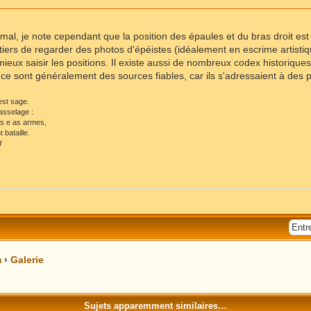
 mal, je note cependant que la position des épaules et du bras droit es
ers de regarder des photos d'épéistes (idéalement en escrime artistiqu
ieux saisir les positions. Il existe aussi de nombreux codex historiques 
 : ce sont généralement des sources fiables, car ils s'adressaient à des 
 est sage.
asselage :
ls e as armes,
 bataille.
d
m
›
Galerie
Sujets apparemment similaires…