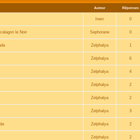
Auteur
Réponses
Irwin
0
calagon le Noir
Sephorane
0
ada
Zelphalya
1
Zelphalya
6
Zelphalya
4
Zelphalya
2
Zelphalya
2
Zelphalya
3
ada
Zelphalya
2
Zelphalya
2