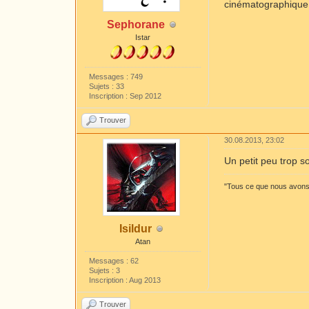
cinématographique. 
Sephorane
Istar
Messages : 749
Sujets : 33
Inscription : Sep 2012
Trouver
30.08.2013, 23:02
Un petit peu trop s
"Tous ce que nous avons à
Isildur
Atan
Messages : 62
Sujets : 3
Inscription : Aug 2013
Trouver