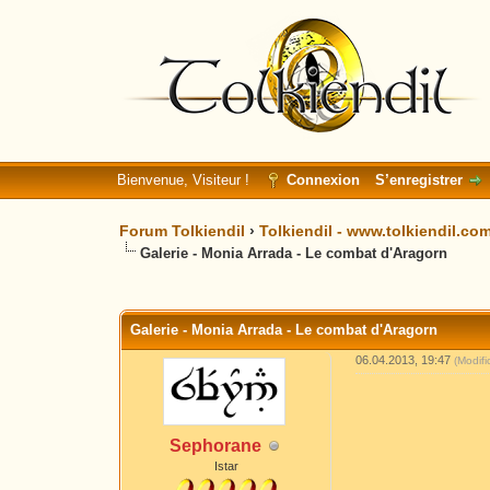
Bienvenue, Visiteur !
Connexion
S’enregistrer
Forum Tolkiendil
›
Tolkiendil - www.tolkiendil.co
Galerie - Monia Arrada - Le combat d'Aragorn
Moyenne : 0 (0 vote(s))
1
2
3
4
5
Galerie - Monia Arrada - Le combat d'Aragorn
06.04.2013, 19:47
(Modif
Sephorane
Istar