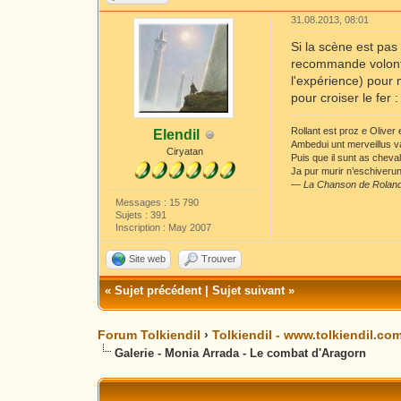
31.08.2013, 08:01
Si la scène est pas
recommande volonti
l'expérience) pour m
pour croiser le fer
Rollant est proz e Oliver
Elendil
Ambedui unt merveillus v
Ciryatan
Puis que il sunt as cheva
Ja pur murir n’eschiverunt
—
La Chanson de Rolan
Messages : 15 790
Sujets : 391
Inscription : May 2007
Site web
Trouver
«
Sujet précédent
|
Sujet suivant
»
Forum Tolkiendil
›
Tolkiendil - www.tolkiendil.co
Galerie - Monia Arrada - Le combat d'Aragorn