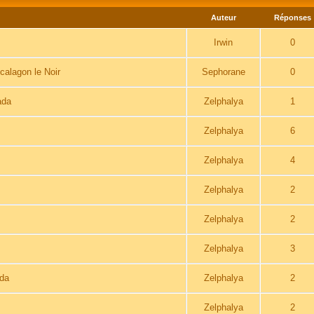
Auteur
Réponses
Irwin
0
calagon le Noir
Sephorane
0
ada
Zelphalya
1
Zelphalya
6
Zelphalya
4
Zelphalya
2
Zelphalya
2
Zelphalya
3
ada
Zelphalya
2
Zelphalya
2