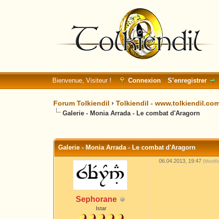
Bienvenue, Visiteur !
Connexion
S’enregistrer
Forum Tolkiendil
›
Tolkiendil - www.tolkiendil.co
Galerie - Monia Arrada - Le combat d'Aragorn
Moyenne : 0 (0 vote(s))
1
2
3
4
5
Galerie - Monia Arrada - Le combat d'Aragorn
06.04.2013, 19:47
(Modif
Sephorane
Istar