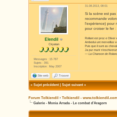
31.08.2013, 08:01
Si la scène est pas
recommande volonti
l'expérience) pour m
pour croiser le fer
Rollant est proz e Oliver
Elendil
Ambedui unt merveillus v
Ciryatan
Puis que il sunt as cheva
Ja pur murir n’eschiverunt
—
La Chanson de Rolan
Messages : 15 787
Sujets : 391
Inscription : May 2007
Site web
Trouver
«
Sujet précédent
|
Sujet suivant
»
Forum Tolkiendil
›
Tolkiendil - www.tolkiendil.co
Galerie - Monia Arrada - Le combat d'Aragorn