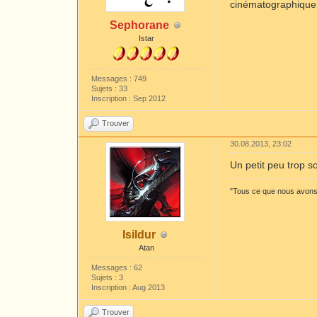
cinématographique. 
Sephorane
Istar
Messages : 749
Sujets : 33
Inscription : Sep 2012
Trouver
30.08.2013, 23:02
Un petit peu trop s
"Tous ce que nous avons à
Isildur
Atan
Messages : 62
Sujets : 3
Inscription : Aug 2013
Trouver