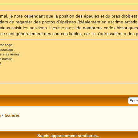
 mal, je note cependant que la position des épaules et du bras droit es
ers de regarder des photos d'épéistes (idéalement en escrime artistiqu
ieux saisir les positions. Il existe aussi de nombreux codex historiques 
 : ce sont généralement des sources fiables, car ils s'adressaient à des 
 est sage.
asselage :
ls e as armes,
 bataille.
d
m
›
Galerie
Sujets apparemment similaires…