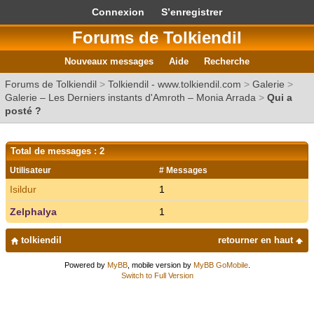
Connexion
S’enregistrer
Forums de Tolkiendil
Nouveaux messages
Aide
Recherche
Forums de Tolkiendil
>
Tolkiendil - www.tolkiendil.com
>
Galerie
>
Galerie – Les Derniers instants d'Amroth – Monia Arrada
>
Qui a
posté ?
Total de messages : 2
Utilisateur
# Messages
Isildur
1
Zelphalya
1
tolkiendil
retourner en haut
Powered by
MyBB
, mobile version by
MyBB GoMobile
.
Switch to Full Version