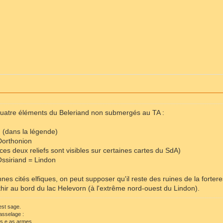
é quatre éléments du Beleriand non submergés au TA :
 (dans la légende)
Dorthonion
(ces deux reliefs sont visibles sur certaines cartes du SdA)
Ossiriand = Lindon
nes cités elfiques, on peut supposer qu'il reste des ruines de la forter
ir au bord du lac Helevorn (à l'extrême nord-ouest du Lindon).
 est sage.
asselage :
ls e as armes,