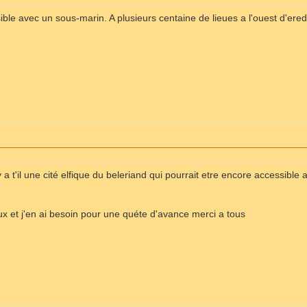
sible avec un sous-marin. A plusieurs centaine de lieues a l'ouest d'ered
e y a t'il une cité elfique du beleriand qui pourrait etre encore accessib
eux et j'en ai besoin pour une quéte d'avance merci a tous