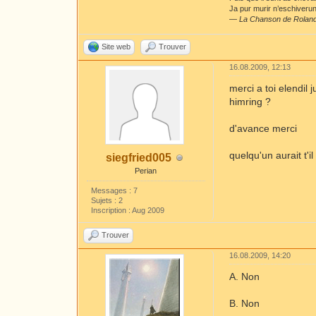
Ja pur murir n’eschiverunt
—
La Chanson de Rolan
Site web
Trouver
16.08.2009, 12:13
merci a toi elendil 
himring ?
d'avance merci
quelqu'un aurait t'i
siegfried005
Perian
Messages : 7
Sujets : 2
Inscription : Aug 2009
Trouver
16.08.2009, 14:20
A. Non
B. Non