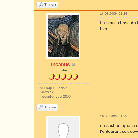
Trouver
16.08.2009, 01:24
La seule chose du 
bien.
Incanus
Istar
Messages : 2 439
Sujets : 29
Inscription : Jul 2006
Trouver
16.08.2009, 01:55
en sachant que la 
l'entourant soit dev