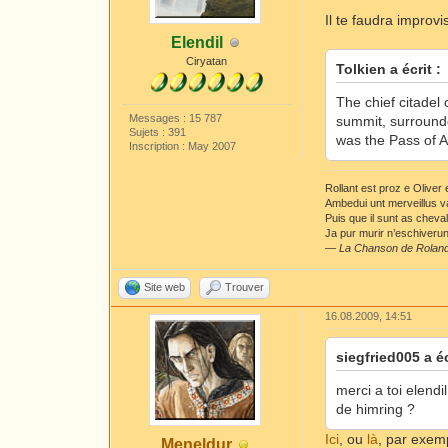
Il te faudra improvi
Elendil
Ciryatan
Tolkien a écrit :
The chief citadel
Messages : 15 787
summit, surround
Sujets : 391
was the Pass of A
Inscription : May 2007
Rollant est proz e Oliver
Ambedui unt merveillus v
Puis que il sunt as cheva
Ja pur murir n’eschiverunt
—
La Chanson de Rolan
Site web
Trouver
16.08.2009, 14:51
siegfried005 a éc
merci a toi elendi
de himring ?
Ici
, ou
là
, par exem
Meneldur