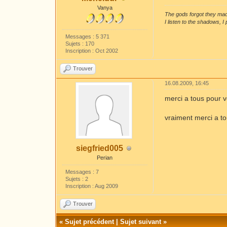
Vanya
The gods forgot they mad
I listen to the shadows, 
Messages : 5 371
Sujets : 170
Inscription : Oct 2002
Trouver
16.08.2009, 16:45
merci a tous pour 
vraiment merci a t
siegfried005
Perian
Messages : 7
Sujets : 2
Inscription : Aug 2009
Trouver
«
Sujet précédent
|
Sujet suivant
»