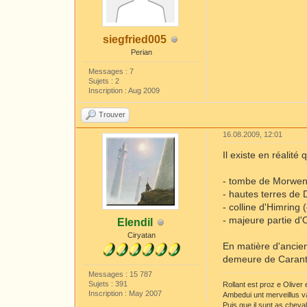
siegfried005
Perian
Messages : 7
Sujets : 2
Inscription : Aug 2009
Trouver
16.08.2009, 12:01
Il existe en réalit
- tombe de Morwen
- hautes terres de 
- colline d'Himring 
- majeure partie d'
Elendil
Ciryatan
En matière d'ancien
demeure de Caranth
Messages : 15 787
Sujets : 391
Rollant est proz e Oliver
Inscription : May 2007
Ambedui unt merveillus v
Puis que il sunt as cheva