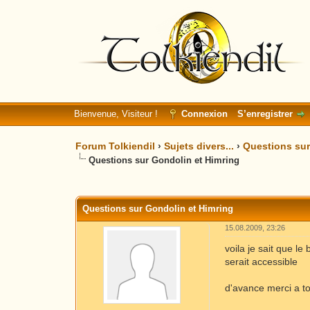
Bienvenue, Visiteur !
Connexion
S’enregistrer
Forum Tolkiendil
›
Sujets divers...
›
Questions sur 
Questions sur Gondolin et Himring
Moyenne : 0 (0 vote(s))
1
2
3
4
5
Questions sur Gondolin et Himring
15.08.2009, 23:26
voila je sait que le
serait accessible
d'avance merci a t