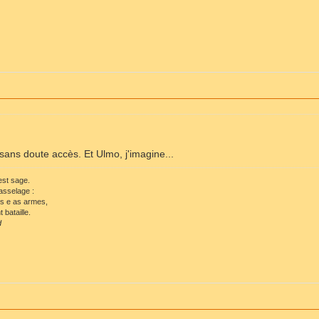
sans doute accès. Et Ulmo, j'imagine...
 est sage.
asselage :
ls e as armes,
 bataille.
d