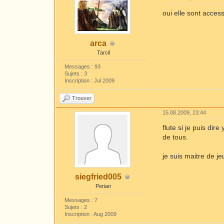
oui elle sont acces
arca
Tarcil
Messages : 93
Sujets : 3
Inscription : Jul 2009
Trouver
15.08.2009, 23:44
flute si je puis dir
de tous.
je suis maitre de j
siegfried005
Perian
Messages : 7
Sujets : 2
Inscription : Aug 2009