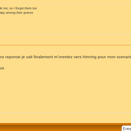
e me, so I forget them too
I play among their graves
vos reponse je vait finalement m'orentez vers himring pour mon scenari
ous