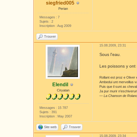
siegfried005
Perian
Messages : 7
Sujets : 2
Inscription : Aug 2009
Trouver
15.08.2009, 23:31
Sous l'eau.
Les poissons y ont 
Rollant est proz e Oliver
Ambedui unt merveillus v
Elendil
Puis que il sunt as cheva
Ciryatan
Ja pur murir n’eschiverunt
—
La Chanson de Rolan
Messages : 15 787
Sujets : 391
Inscription : May 2007
Site web
Trouver
15.08.2009, 23:34