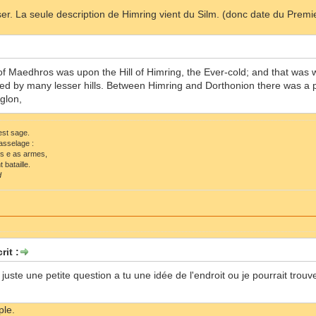
ser. La seule description de Himring vient du Silm. (donc date du Premier
 of Maedhros was upon the Hill of Himring, the Ever-cold; and that was 
ed by many lesser hills. Between Himring and Dorthonion there was a 
glon,
 est sage.
asselage :
ls e as armes,
 bataille.
d
rit :
l juste une petite question a tu une idée de l'endroit ou je pourrait trouv
ple.