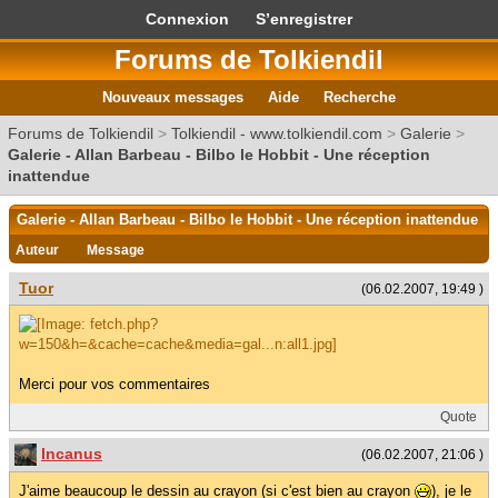
Connexion
S’enregistrer
Forums de Tolkiendil
Nouveaux messages
Aide
Recherche
Forums de Tolkiendil
>
Tolkiendil - www.tolkiendil.com
>
Galerie
>
Galerie - Allan Barbeau - Bilbo le Hobbit - Une réception
inattendue
Galerie - Allan Barbeau - Bilbo le Hobbit - Une réception inattendue
Auteur
Message
Tuor
(06.02.2007, 19:49 )
Merci pour vos commentaires
Quote
Incanus
(06.02.2007, 21:06 )
J'aime beaucoup le dessin au crayon (si c'est bien au crayon
), je le