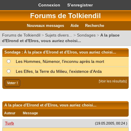
Connexion
S’enregistrer
Forums de Tolkiendil
Nouveaux messages
Aide
Recherche
Forums de Tolkiendil
>
Sujets divers...
>
Sondages
>
A la place
d'Elrond et d'Elros, vous auriez choisi...
Sondage : À la place d'Elrond et d'Elros, vous auriez choisi...
Les Hommes, Númenor, l'inconnu après la mort
Les Elfes, la Terre du Milieu, l'existence d'Arda
[
Voir les résultats
]
A la place d'Elrond et d'Elros, vous auriez choisi...
Auteur
Message
Turb
(19.05.2005, 00:24 )