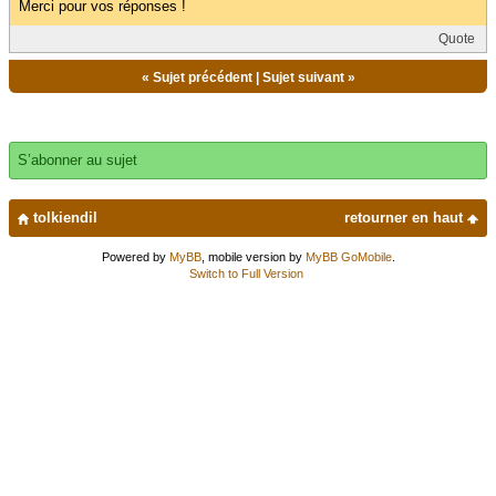
Merci pour vos réponses !
Quote
«
Sujet précédent
|
Sujet suivant
»
S’abonner au sujet
tolkiendil
retourner en haut
Powered by
MyBB
, mobile version by
MyBB GoMobile
.
Switch to Full Version