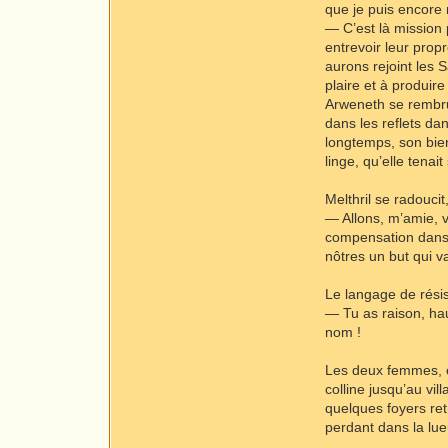
que je puis encore 
— C’est là mission p
entrevoir leur prop
aurons rejoint les 
plaire et à produire
Arweneth se rembrun
dans les reflets dan
longtemps, son bien
linge, qu’elle tenai
Melthril se radouci
— Allons, m’amie, v
compensation dans 
nôtres un but qui va
Le langage de résis
— Tu as raison, ha
nom !
Les deux femmes, e
colline jusqu’au vil
quelques foyers re
perdant dans la lue