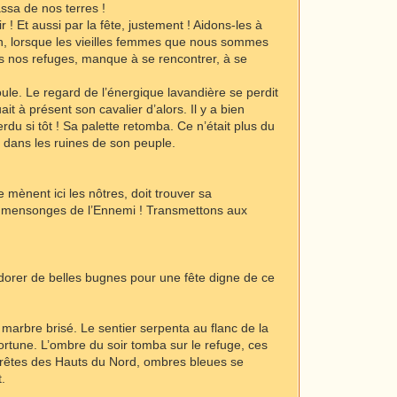
ssa de nos terres !
 ! Et aussi par la fête, justement ! Aidons-les à
ain, lorsque les vieilles femmes que nous sommes
ns nos refuges, manque à se rencontrer, à se
ule. Le regard de l’énergique lavandière se perdit
ait à présent son cavalier d’alors. Il y a bien
rdu si tôt ! Sa palette retomba. Ce n’était plus du
se dans les ruines de son peuple.
mènent ici les nôtres, doit trouver sa
ux mensonges de l’Ennemi ! Transmettons aux
dorer de belles bugnes pour une fête digne de ce
arbre brisé. Le sentier serpenta au flanc de la
 fortune. L’ombre du soir tomba sur le refuge, ces
 crêtes des Hauts du Nord, ombres bleues se
t.