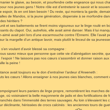
manier le glaive, au besoin, et pourfendre cette engeance qui nous cha
our nos jeunes gens ! Notre rôle est d’entretenir le savoir et le souvenir
re espoir, ils en ont bien besoin ! Du reste, qui montera la garde, dem
Salles de Mandos, si la jeune génération, dispersée à se morfondre da
 des héritiers ?
it et ses battements se firent moins vigoureux sur le linge roulé en bo
sants du clapot. Oui, autrefois, elle avait aimé danser. Mais il lui manqu
-aimé avait péri lors d’une escarmouche contre l’Ennemi. Elle l’avait pe
t sur la margelle d’un antique lavoir, mais plutôt le linceul de sa jeunes
t, s’en voulant d’avoir blessé sa compagne :
ous savez mieux que personne que cette vie d’abnégation secrète, que 
l’espoir ! Ne laissons pas nos cœurs s’assombrir et donner raison a
ille la peine !
tance avait toujours eu le don d’entraîner l’ardeur d’Arweneth :
uts les cœurs ! Allons enseigner à nos jeunes oies blanches, comment 
mpoignant leurs paniers de linge propre, remontèrent les marches de m
lage, où voisinaient la belle maçonnerie de jadis et des fortifications de
tranchés dans l’immensité des terres sauvages. Au loin s’élevaient les
ur déclinante, hérissées de crocs calcinés : les anciennes tours de gue
.oOo.