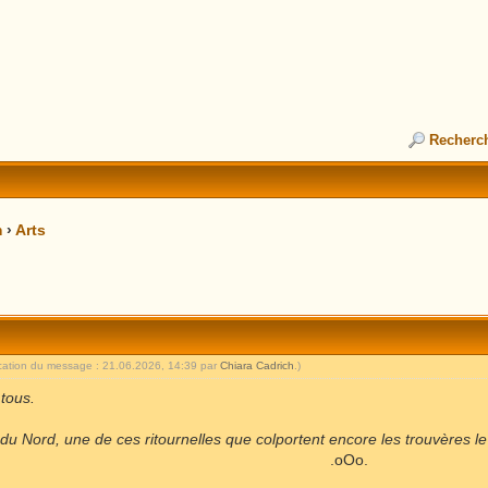
Recherc
m
›
Arts
ication du message : 21.06.2026, 14:39 par
Chiara Cadrich
.)
 tous.
 du Nord, une de ces ritournelles que colportent encore les trouvères le l
.oOo.