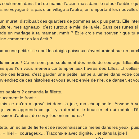
 seulement dans l’art de manier l’acier, mais dans le refus d’oublier qui
s ne voyagent-ils pas d’un village à l’autre, en emportant les nouvell
r un muret, distribuait des quartiers de pommes aux plus petits. Elle int
culture, mes agneaux, c'est surtout le miel de la vie. Sans ces runes si
de en mariage à ta maman, mmh ? Et je crois me souvenir que tu ado
vine comment on les écrit ?
enoux une petite fille dont les doigts poisseux s’aventuraient sur un par
minures ! Ce ne sont pas seulement des mots de courage. Elles illu
s que l’on vous mènera contempler aux havres des Elfes. Et celles-ci
dre ces lettres, c'est garder une petite lampe allumée dans votre c
uviendrez de ces histoires et vous aurez envie de rire, de danser, et
es papiers ? demanda la fillette.
doucement le front :
is ce qu'on a gravé ici dans la joie, ma choupinette. Arweneth vo
 je vous apprends ce qu’il y a derrière le bouclier et qui mérite d’êt
ssiner d’autres, de ces jolies enluminures !
ête, un éclair de fierté et de reconnaissance mêlés dans les yeux, pu
« Iriel », courageux… Traçons-le avec dignité… et dans la joie !