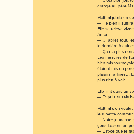
— C’est bien joli, t
grange au père Mal
Melthril jubila en d
— Hé bien il suffir
Elle se releva vive
Arnor.
— … après tout, les
la dernière à guinc
— Ça n’a plus rien à
Les mesures de l’or
bien mis tournoyaie
étaient mis en perc
plaisirs raffinés… 
plus rien à voir…
Elle finit dans un so
— Et puis tu sais b
Melthril s’en voulu
leur petite commun
— Notre jeunesse n’e
gens fassent un peu
— Est-ce que je fai