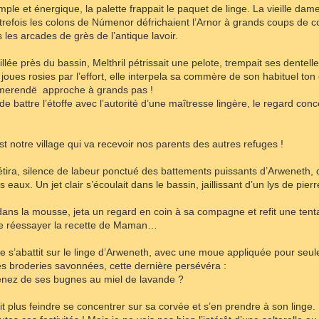
e et énergique, la palette frappait le paquet de linge. La vieille dam
refois les colons de Númenor défrichaient l’Arnor à grands coups de co
 les arcades de grès de l’antique lavoir.
llée près du bassin, Melthril pétrissait une pelote, trempait ses dente
oues rosies par l’effort, elle interpela sa commère de son habituel ton
emerendë approche à grands pas !
e battre l’étoffe avec l’autorité d’une maîtresse lingère, le regard conc
t notre village qui va recevoir nos parents des autres refuges !
ira, silence de labeur ponctué des battements puissants d’Arweneth, qu
 eaux. Un jet clair s’écoulait dans le bassin, jaillissant d’un lys de pierr
 dans la mousse, jeta un regard en coin à sa compagne et refit une tenta
de réessayer la recette de Maman…
e s’abattit sur le linge d’Arweneth, avec une moue appliquée pour seul
ses broderies savonnées, cette dernière persévéra :
nez de ses bugnes au miel de lavande ?
 plus feindre se concentrer sur sa corvée et s’en prendre à son linge. 