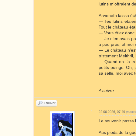
lutins m'offraient 
Arweneth laissa éc
— Tes lutins étaie
Tout le château éta
— Vous étiez donc l
— Je n’en avais pas
à peu près, et moi s
— Le château n’est 
tristement Melthril
— Quand on t’a tro
petits poings. Oh,
sa selle, moi avec t
A suivre...
Trouver
22.06.2026, 07:49
(Modif
Le souvenir passa 
Aux pieds de la gu