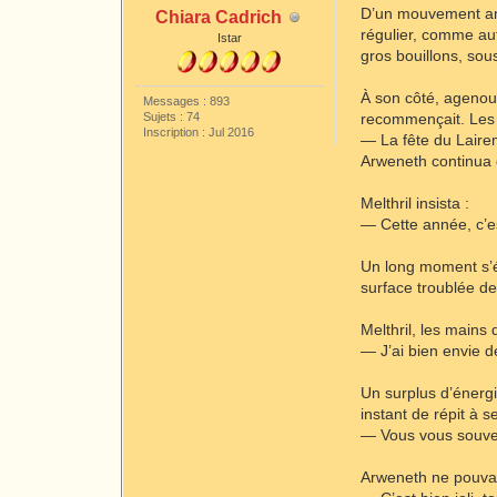
D’un mouvement ampl
Chiara Cadrich
régulier, comme aut
Istar
gros bouillons, sous
À son côté, agenoui
Messages : 893
Sujets : 74
recommençait. Les j
Inscription : Jul 2016
— La fête du Lair
Arweneth continua d
Melthril insista :
— Cette année, c’es
Un long moment s’ét
surface troublée des
Melthril, les mains
— J’ai bien envie 
Un surplus d’énergi
instant de répit à 
— Vous vous souve
Arweneth ne pouvait