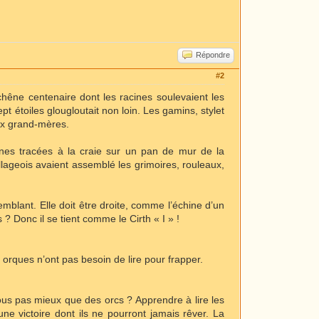
Répondre
#2
n chêne centenaire dont les racines soulevaient les
 étoiles glougloutait non loin. Les gamins, stylet
eux grand-mères.
unes tracées à la craie sur un pan de mur de la
llageois avaient assemblé les grimoires, rouleaux,
emblant. Elle doit être droite, comme l’échine d’un
s ? Donc il se tient comme le Cirth « I » !
orques n’ont pas besoin de lire pour frapper.
nous pas mieux que des orcs ? Apprendre à lire les
 victoire dont ils ne pourront jamais rêver. La