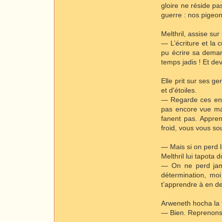
gloire ne réside pas
guerre : nos pigeon
Melthril, assise su
— L’écriture et la 
pu écrire sa deman
temps jadis ! Et de
Elle prit sur ses g
et d'étoiles.
— Regarde ces enlu
pas encore vue mai
fanent pas. Appren
froid, vous vous so
— Mais si on perd l
Melthril lui tapota 
— On ne perd jama
détermination, moi
t’apprendre à en de
Arweneth hocha la t
— Bien. Reprenons. 