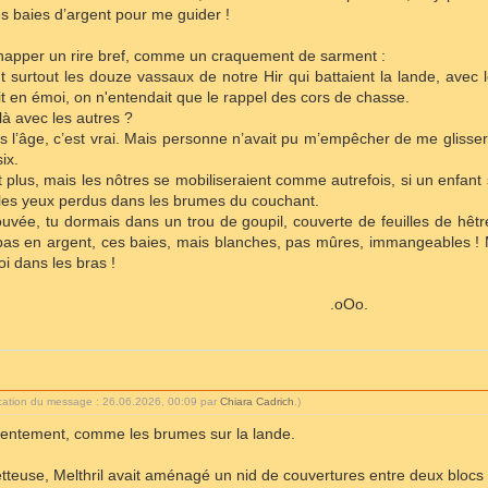
des baies d’argent pour me guider !
happer un rire bref, comme un craquement de sarment :
nt surtout les douze vassaux de notre Hir qui battaient la lande, avec
it en émoi, on n'entendait que le rappel des cors de chasse.
à avec les autres ?
 l’âge, c’est vrai. Mais personne n’avait pu m’empêcher de me glisser 
ix.
plus, mais les nôtres se mobiliseraient comme autrefois, si un enfant s
, les yeux perdus dans les brumes du couchant.
uvée, tu dormais dans un trou de goupil, couverte de feuilles de hêtre
 pas en argent, ces baies, mais blanches, pas mûres, immangeables ! 
oi dans les bras !
.oOo.
ication du message : 26.06.2026, 00:09 par
Chiara Cadrich
.)
lentement, comme les brumes sur la lande.
etteuse, Melthril avait aménagé un nid de couvertures entre deux bloc