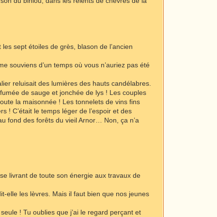
au son du biniou, dans les relents de chèvres de la
les sept étoiles de grès, blason de l’ancien
e me souviens d’un temps où vous n’auriez pas été
calier reluisait des lumières des hauts candélabres.
arfumée de sauge et jonchée de lys ! Les couples
toute la maisonnée ! Les tonnelets de vins fins
 ! C’était le temps léger de l’espoir et des
 au fond des forêts du vieil Arnor… Non, ça n’a
 se livrant de toute son énergie aux travaux de
t-elle les lèvres. Mais il faut bien que nos jeunes
seule ! Tu oublies que j’ai le regard perçant et