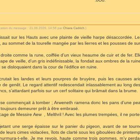
.oOo.
ication du message : 21.06.2026, 14:56 par
Chiara Cadrich
.)
issait sur les Hauts avec une plainte de vieille harpe désaccordée. 
ée, au sommet de la tourelle mangée par les lierres et les pousses de s
droite comme la rune, coiffée d’un vieux heaume de cuir et de fer. Elle
 cape de veille, d’un gris indéfinissable, la fondait aux ombres de la rui
 se disloquaient dans la cour de l’édifice en ruine.
crutait les landes et leurs pourpres de bruyère, puis les causses ar
e de genêt. Le regard attentif redescendait inlassablement au long des
ncs, s’attardant parfois sur un cerf solitaire qui brâmait dans la brume.
use commençait à tomber ; Arweneth ramena donc les pans d’une peau 
t toujours demeurer prêt à être embrasé.
age de Messire Aew , Melthril ! Avec les plumes trempées, il ne porter
, jetant une serge épaisse sur le panier du pigeon, avant de se tourn
 de leurs cimes violacées, îlots de clarté sous les giboulées de printem
urmura-t-elle. Je me revois, haute comme trois pommes, m’y perdan