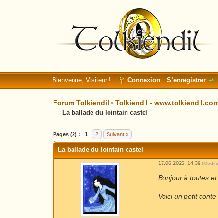
Bienvenue, Visiteur !
Connexion
S’enregistrer
Forum Tolkiendil
›
Tolkiendil - www.tolkiendil.co
La ballade du lointain castel
Moyenne : 0 (0 vote(s))
1
2
3
4
5
Pages (2) :
1
2
Suivant »
La ballade du lointain castel
17.06.2026, 14:39
(Modif
Bonjour à toutes et
Voici un petit conte