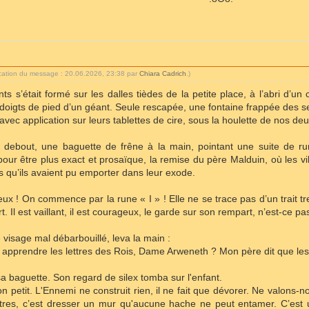
ication du message : 20.06.2026, 23:38 par
Chiara Cadrich
.)
ts s’était formé sur les dalles tièdes de la petite place, à l’abri d’u
oigts de pied d’un géant. Seule rescapée, une fontaine frappée des sept
avec application sur leurs tablettes de cire, sous la houlette de nos d
t debout, une baguette de frêne à la main, pointant une suite de r
our être plus exact et prosaïque, la remise du père Malduin, où les vi
s qu’ils avaient pu emporter dans leur exode.
eux ! On commence par la rune « I » ! Elle ne se trace pas d’un trait tr
. Il est vaillant, il est courageux, le garde sur son rempart, n’est-ce pa
 visage mal débarbouillé, leva la main :
apprendre les lettres des Rois, Dame Arweneth ? Mon père dit que les 
 baguette. Son regard de silex tomba sur l'enfant.
petit. L'Ennemi ne construit rien, il ne fait que dévorer. Ne valons-
es, c’est dresser un mur qu'aucune hache ne peut entamer. C’est une