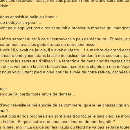
outes ces festivités ! Mais je ne vois pas bien l’intérêt d’une saltarelle 
duin !
edans et saisit la balle au bond :
a de nettoyer un peu ! …
ment pour appuyer ses dires et se mit à brosser la mousse qui mangeait 
 fêtes servent aussi à cela : retrouver un peu de décorum ! Et puis, j
her un peu, avec les godelureaux de notre jeunesse !
 voir ! Il y avait de la joie, il y avait du faste… Le marbre du grand es
chestre ondoyaient dans la salle de justice, tendue à nos couleurs, p
nt dans les senteurs d’oliban ! La farandole de mets choisis rassasiait 
e et les voûtes de la salle basse résonnaient des chants de nos métayers
Et nous voici luttant pied à pied pour la survie de notre refuge, cachées
upir :
ien que j’ai perdu toute envie de danser…
t d’avoir réveillé la mélancolie de sa commère, qu’elle ne chassait qu’en
auté.
st plus et nos proches s’en sont allés trop tôt, je le sais bien, se mordi
 la fête ! Et qui d’autre que nous peut leur en donner le goût ?
s la fête, moi ? La garde sur les Hauts du Nord ne va pas se faire toute 