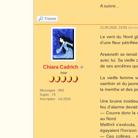
A suivre...
Trouver
21.06.2026, 14:55
(Modif
Le vent du Nord gl
d’une fleur pétrifi
Arweneth se tenait 
avec lui. Sa vieille
de ses ancêtres qui
Chiara Cadrich
Istar
La vieille femme s
sainfoin et du jaun
la menthe et des jo
Messages : 893
Sujets : 74
Inscription : Jul 2016
Une bruine insidie
feu d’alarme devai
— Couvre donc la c
au Nord.
Melthril s'exécuta
égayaient l'horizon
— Ces collines… m