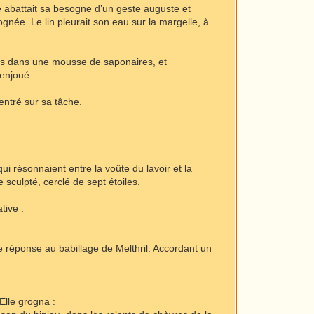
e abattait sa besogne d’un geste auguste et
gnée. Le lin pleurait son eau sur la margelle, à
lles dans une mousse de saponaires, et
 enjoué :
entré sur sa tâche.
i résonnaient entre la voûte du lavoir et la
e sculpté, cerclé de sept étoiles.
tive :
e réponse au babillage de Melthril. Accordant un
Elle grogna :