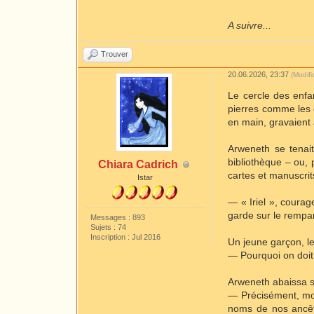
A suivre...
Trouver
20.06.2026, 23:37
(Modif
Le cercle des enfan
pierres comme les d
en main, gravaient 
Arweneth se tenai
bibliothèque
–
ou, p
Chiara Cadrich
cartes et manuscrit
Istar
— « Iriel », courag
garde sur le rempart
Messages : 893
Sujets : 74
Inscription : Jul 2016
Un jeune garçon, le
— Pourquoi on doit 
Arweneth abaissa sa
— Précisément, mon 
noms de nos ancêtr