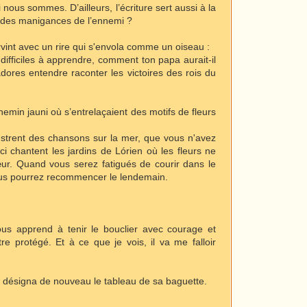
 nous sommes. D’ailleurs, l’écriture sert aussi à la
es des manigances de l’ennemi ?
ervint avec un rire qui s'envola comme un oiseau :
 difficiles à apprendre, comment ton papa aurait-il
res entendre raconter les victoires des rois du
chemin jauni où s’entrelaçaient des motifs de fleurs
strent des chansons sur la mer, que vous n'avez
 chantent les jardins de Lórien où les fleurs ne
œur. Quand vous serez fatigués de courir dans le
 vous pourrez recommencer le lendemain.
us apprend à tenir le bouclier avec courage et
re protégé. Et à ce que je vois, il va me falloir
is désigna de nouveau le tableau de sa baguette.