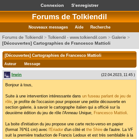
Connexion
S’enregistrer
Forums de Tolkiendil
Nouveaux messages
Aide
Recherche
Forums de Tolkiendil
>
Tolkiendil - www.tolkiendil.com
>
Galerie
>
[Découvertes] Cartographies de Francesco Mattioli
[Découvertes] Cartographies de Francesco Mattioli
Auteur
Message
Irwin
(22.04.2023, 11:45 )
Bonjour à tous,
Suite à une intervention intéressante dans
un fuseau parlant de jeu de
rôle
, je profite de l'occasion pour proposer une petite découverte en
section galerie, à savoir le cartographe italien qui a officié sur la
deuxième édition du jeu de rôle
l'Anneau Unique
,
Francesco Mattioli
.
La boite d'initiation du jeu propose une carte recto-verso en papier
(format 76*61 cm) avec
l'Eriador
d'un côté et
the Shire
de l'autre. La VF
suit la première traduction de Francis Ledoux et est très semblable à la