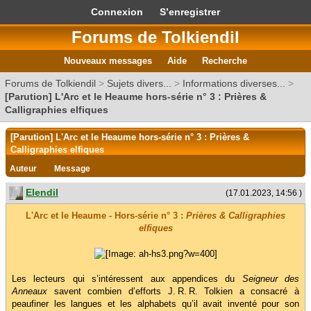
Connexion
S’enregistrer
Forums de Tolkiendil
Nouveaux messages
Aide
Recherche
Forums de Tolkiendil
>
Sujets divers...
>
Informations diverses...
>
[Parution] L'Arc et le Heaume hors-série n° 3 : Prières &
Calligraphies elfiques
[Parution] L'Arc et le Heaume hors-série n° 3 : Prières &
Calligraphies elfiques
Auteur
Message
Elendil
(17.01.2023, 14:56 )
L'Arc et le Heaume - Hors-série n° 3 :
Prières & Calligraphies
elfiques
Les lecteurs qui s’intéressent aux appendices du
Seigneur des
Anneaux
savent combien d’efforts J. R. R. Tolkien a consacré à
peaufiner les langues et les alphabets qu’il avait inventé pour son