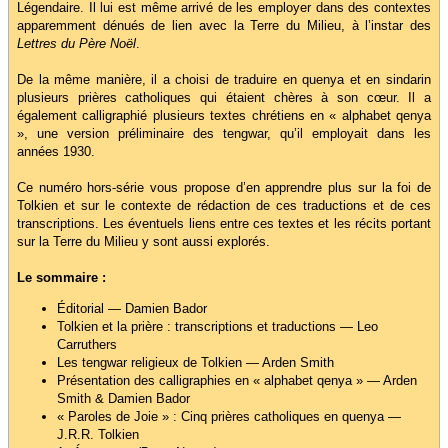
Légendaire. Il lui est même arrivé de les employer dans des contextes
apparemment dénués de lien avec la Terre du Milieu, à l’instar des
Lettres du Père Noël
.
De la même manière, il a choisi de traduire en quenya et en sindarin
plusieurs prières catholiques qui étaient chères à son cœur. Il a
également calligraphié plusieurs textes chrétiens en « alphabet qenya
», une version préliminaire des tengwar, qu’il employait dans les
années 1930.
Ce numéro hors-série vous propose d’en apprendre plus sur la foi de
Tolkien et sur le contexte de rédaction de ces traductions et de ces
transcriptions. Les éventuels liens entre ces textes et les récits portant
sur la Terre du Milieu y sont aussi explorés.
Le sommaire :
Éditorial — Damien Bador
Tolkien et la prière : transcriptions et traductions — Leo
Carruthers
Les tengwar religieux de Tolkien — Arden Smith
Présentation des calligraphies en « alphabet qenya » — Arden
Smith & Damien Bador
« Paroles de Joie » : Cinq prières catholiques en quenya —
J.R.R. Tolkien