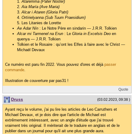
1.
Átaremma (Pater Noster)
2.
Aia María (Ave Maria)
3.
Alcar i Ataren (Gloria Patri)
4.
Ortírielyanna (Sub Tuum Praesidium)
5. Les Litanies de Lorette
Ae Adar Nín
: Le Notre Père en sindarin — J.R.R. Tolkien
Alcar mi Tarmenel na Erun
: Le
Gloria in Excelsis Deo
en
quenya — J.R.R. Tolkien
Tolkien et le Rosaire : qu’ont les Elfes à faire avec le Christ —
Michaël Devaux
Ce numéro est paru fin 2022. Vous pouvez d'ores et déjà
passer
commande
.
Illustration de couverture par pas31 !
Quote
Druss
(03.02.2023, 09:38 )
Ayant reçu le volume, j'ai pu lire les articles de Leo Carruthers et
Michael Devaux, et je dois dire que l'article de Michael est
extrêmement intéressant, avec un angle d'étude que j'ai trouvé
vraiment très original. Il mériterait de le traduire en anglais et de le
publier dans un journal pour qu'il ait une plus grande aura.