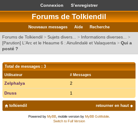
Connexion
S’enregistrer
Forums de Tolkiendil
Nouveaux messages
Aide
Recherche
Forums de Tolkiendil
>
Sujets divers...
>
Informations diverses...
>
[Parution] L'Arc et le Heaume 6 : Ainulindalë et Valaquenta
>
Qui a
posté ?
Total de messages : 3
Utilisateur
# Messages
Zelphalya
2
Druss
1
tolkiendil
retourner en haut
Powered by
MyBB
, mobile version by
MyBB GoMobile
.
Switch to Full Version