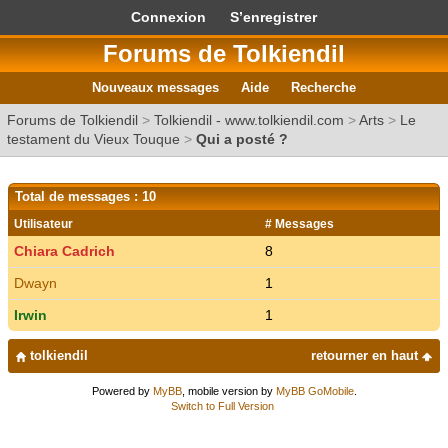
Connexion
S’enregistrer
Forums de Tolkiendil
Nouveaux messages
Aide
Recherche
Forums de Tolkiendil
>
Tolkiendil - www.tolkiendil.com
>
Arts
>
Le
testament du Vieux Touque
>
Qui a posté ?
Total de messages : 10
Utilisateur
# Messages
Chiara Cadrich
8
Dwayn
1
Irwin
1
tolkiendil
retourner en haut
Powered by
MyBB
, mobile version by
MyBB GoMobile
.
Switch to Full Version