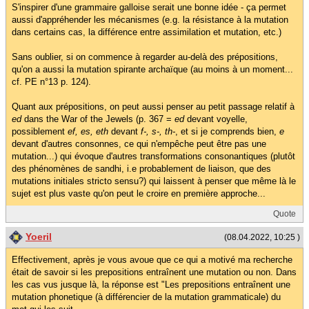
S'inspirer d'une grammaire galloise serait une bonne idée - ça permet
aussi d'appréhender les mécanismes (e.g. la résistance à la mutation
dans certains cas, la différence entre assimilation et mutation, etc.)
Sans oublier, si on commence à regarder au-delà des prépositions,
qu'on a aussi la mutation spirante archaïque (au moins à un moment...
cf. PE n°13 p. 124).
Quant aux prépositions, on peut aussi penser au petit passage relatif à
ed
dans the War of the Jewels (p. 367 =
ed
devant voyelle,
possiblement
ef, es, eth
devant
f-, s-, th-
, et si je comprends bien,
e
devant d'autres consonnes, ce qui n'empêche peut être pas une
mutation...) qui évoque d'autres transformations consonantiques (plutôt
des phénomènes de sandhi, i.e probablement de liaison, que des
mutations initiales stricto sensu?) qui laissent à penser que même là le
sujet est plus vaste qu'on peut le croire en première approche...
Quote
Yoeril
(08.04.2022, 10:25 )
Effectivement, après je vous avoue que ce qui a motivé ma recherche
était de savoir si les prepositions entraînent une mutation ou non. Dans
les cas vus jusque là, la réponse est "Les prepositions entraînent une
mutation phonetique (à différencier de la mutation grammaticale) du