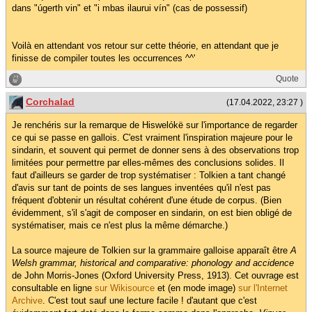
dans "úgerth vin" et "i mbas ilaurui vín" (cas de possessif)
Voilà en attendant vos retour sur cette théorie, en attendant que je
finisse de compiler toutes les occurrences ^^'
Quote
Corchalad
(17.04.2022, 23:27 )
Je renchéris sur la remarque de Hiswelókë sur l'importance de regarder
ce qui se passe en gallois. C'est vraiment l'inspiration majeure pour le
sindarin, et souvent qui permet de donner sens à des observations trop
limitées pour permettre par elles-mêmes des conclusions solides. Il
faut d'ailleurs se garder de trop systématiser : Tolkien a tant changé
d'avis sur tant de points de ses langues inventées qu'il n'est pas
fréquent d'obtenir un résultat cohérent d'une étude de corpus. (Bien
évidemment, s'il s'agit de composer en sindarin, on est bien obligé de
systématiser, mais ce n'est plus la même démarche.)
La source majeure de Tolkien sur la grammaire galloise apparaît être
A
Welsh grammar, historical and comparative: phonology and accidence
de John Morris-Jones (Oxford University Press, 1913). Cet ouvrage est
consultable en ligne
sur Wikisource
et (en mode image)
sur l'Internet
Archive
. C'est tout sauf une lecture facile ! d'autant que c'est