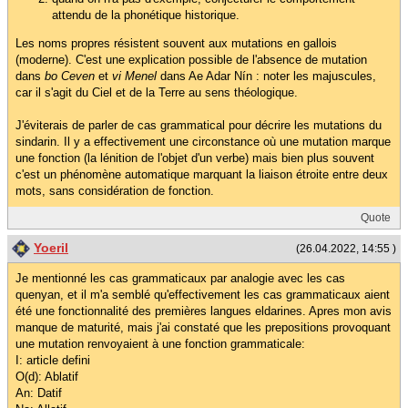
attendu de la phonétique historique.
Les noms propres résistent souvent aux mutations en gallois
(moderne). C'est une explication possible de l'absence de mutation
dans
bo Ceven
et
vi Menel
dans Ae Adar Nín : noter les majuscules,
car il s'agit du Ciel et de la Terre au sens théologique.
J'éviterais de parler de cas grammatical pour décrire les mutations du
sindarin. Il y a effectivement une circonstance où une mutation marque
une fonction (la lénition de l'objet d'un verbe) mais bien plus souvent
c'est un phénomène automatique marquant la liaison étroite entre deux
mots, sans considération de fonction.
Quote
Yoeril
(26.04.2022, 14:55 )
Je mentionné les cas grammaticaux par analogie avec les cas
quenyan, et il m'a semblé qu'effectivement les cas grammaticaux aient
été une fonctionnalité des premières langues eldarines. Apres mon avis
manque de maturité, mais j'ai constaté que les prepositions provoquant
une mutation renvoyaient à une fonction grammaticale:
I: article defini
O(d): Ablatif
An: Datif