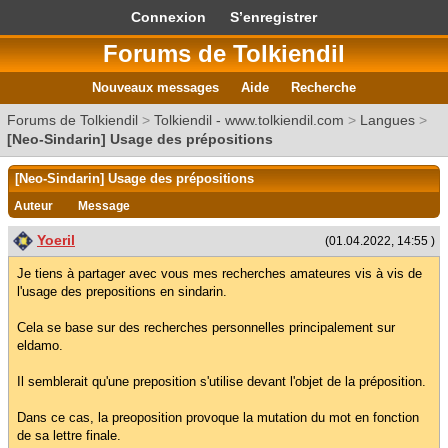
Connexion
S’enregistrer
Forums de Tolkiendil
Nouveaux messages
Aide
Recherche
Forums de Tolkiendil
>
Tolkiendil - www.tolkiendil.com
>
Langues
>
[Neo-Sindarin] Usage des prépositions
[Neo-Sindarin] Usage des prépositions
Auteur
Message
Yoeril
(01.04.2022, 14:55 )
Je tiens à partager avec vous mes recherches amateures vis à vis de
l'usage des prepositions en sindarin.
Cela se base sur des recherches personnelles principalement sur
eldamo.
Il semblerait qu'une preposition s'utilise devant l'objet de la préposition.
Dans ce cas, la preoposition provoque la mutation du mot en fonction
de sa lettre finale.