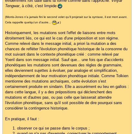
évidemment fort daté dans la forme comme dans l'approche.
Vinyar
Tengwar
, à côté, c'est limpide
(Morris-Jones n'a jamais fini le second volet qu'il projetait sur la syntaxe, il est mort avant.
Cela rappelle quelqu'un d'autre...
)
Historiquement, les mutations sont l'effet de liaisons entre mots
étroitement liés, ce qui est le cas d'une préposition et son régime.
Comme relevé dans le message initial, a priori la mutation a des
chances de refléter l'évolution phonétique historique de la consonne du
mot suivant dans le contexte phonétique créé : comme relevé par
Yoeril dans son message initial. Sauf que... une fois que d'accidents
phonétiques les mutations sont devenues des règles de grammaire,
elles deviennent sujettes à évoluer, par analogie et simplification,
indépendamment de leur motivation phonétique initiale. Comme Tolkien
mentionne des mutations archaïques, cette évolution s'est
certainement produite en sindarin. Elle a assurément eu lieu en gallois :
dans cette langue, il y a des prépositions qui déclenchent des
mutations et d'autres pas, ou pas celle que laisserait attendre
l'évolution phonétique, sans qu'il soit possible de dire pourquoi sans
considérer la contingence historique.
En pratique, il faut :
observer ce qui se passe dans le corpus ;
quand on n'a pas d'exemple, conjecturer le comportement