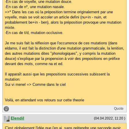
-En cas de voyelle, une mutation douce.
-En cas de n*, une mutation nasale.
=>* Dans les cas où la préposition termine originalement par une
voyelle, mais se voit accoler un article defini (nu+in - nuin, et
probablement be+in - ben), alors la préposition provoque une mutation
mixte.
-En cas de t/d, mutation occlusive.
Je me suis fait la réflexion que l'occurrence de ces mutations (dans
eldamo, il est fait la distinction d'une mutation grammaticale, la lenition,
des autres mutations dites "phonologiques", y compris la mutation
douce) s'explique par la propension à voir des prepositions en préfixe
devant des mots, comme na et ed.
Il apparaît aussi que les prepositions successives subissent la
mutation:
Sui vi menel => Comme dans le ciel
Voilà, en attendant vos retours sur cette theorie
Quote
Elendil
(04.04.2022, 11:20 )
C'est globalement l'idée que j'en ai, sans prétendre une seconde avoir