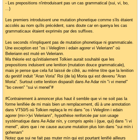
- Les prepositions n'introduisant pas un cas grammatical (sui, vi, bo,
...)
Les premiers introduisent une mutation phonetique comme s'ils étaient
accolés au nom qu'ils précédent, sans doute car en quenya les cas
grammaticaux étaient exprimés par des suffixes.
Les seconds n'impliquent pas de mutation phonetique ni grammaticale.
Une exception est "os i Veleglinn i edain agorer vi Veleriann" où
Beleriann est muté en Veleriann.
Ma théorie est qu'initialement Tolkien aurait souhaité que les
prepositions induisent une lenition (mutation douce grammaticale),
mais je pense que cela fut laissé de côté, au même titre que la lenition
du genitif induit "Aran Voria" Roi (de la) Moria qui est devenu "Aran
Moria". Surtout cette lenition disparaît dans Ae Adar nín "i vi menel"
"bo ceven" "sui vi menel"#
#Contrairement à annoncer plus haut il semble que vi ne soit pas la
forme lenifiée de mi mais bien un remplacement, dû à une annotation
dans VT50/5 où Tolkien replaça le mi dans "os i Veleglinn i edain
agorer (mi=>)vi Veleriann", hypothèse renforcée par son usage
systématique dans Ae Adar nín, y compris après i (que, qui) dans "i vi
menel", alors que i ne cause aucune mutation plus loin dans "sui mín i
gohenam"
Notez que sui ne fait pas muter mín qui est pourtant lenifié ailleurs