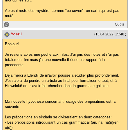
mot qui les suit.
Apres il reste des mystère, comme "bo ceven": on earth qui est pas
muté
Quote
Yoeril
(13.04.2022, 15:48 )
Bonjour!
Je reviens après une pêche aux infos. J'ai pris des notes et n'ai pas
totalement fini mais j'ai une nouvelle théorie par rapport à la
precedente:
Déjà merci à Elendil de m'avoir poussé à étudier plus profondément.
J'essaierai de pondre un article au final pour formaliser le tout, et à
Hiswelokë de m'avoir fait chercher dans la grammaire galloise.
Ma nouvelle hypothèse concernant l'usage des prepositions est la
suivante:
Les prépositions en sindarin se diviseraient en deux categories:
- Les prépositions introduisant un cas grammatical (an, na, na(n)/en,
o(d))