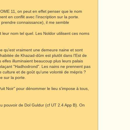
e HOME 11, on peut en effet penser que le nom
t en conflit avec l'inscription sur la porte.
'en prendre connaissance), il me semble
 leur nom tel quel. Les Noldor utilisent ces noms
ir ce qu'est vraiment une demeure naine et sont
 habitée de Khazad-dûm est plutôt dans l'Est de
 elfes illuminaient beaucoup plus leurs palais
remplaçant "Hadhodrond". Les nains ne prennent pas
de culture et de goût qu'une volonté de mépris ?
 sur la porte.
Puit Noir" pour dénommer le lieu s'impose à tous,
du pouvoir de Dol Guldur (cf UT 2.4 App B). On