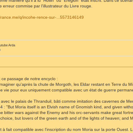
ême manière qu'il a lu "Hollin" où "Eregion" était inscrit. Dans ce scé
 une erreur commise par l'illustrateur du Livre rouge.
kfrance.me/q/incohe-rence-sur-...5573146149
outube Arda
)
 ce passage de notre encyclo :
e imaginer qu'après la chute de Morgoth, les Eldar restant en Terre du Mi
de vie pour eux uniquement compatible avec un état de guerre permane
e avec le palais de Thranduil, bâti comme imitation des cavernes de Me
4 : "But Moria itself is an Elvish name of Gnomish kind, and given with
he bitter wars against the Enemy and his orc-servants make great fortr
 choice, but lovers of the green earth and of the lights of heaven; and
t à fait compatible avec l'inscription du nom Moria sur la porte Ouest. 