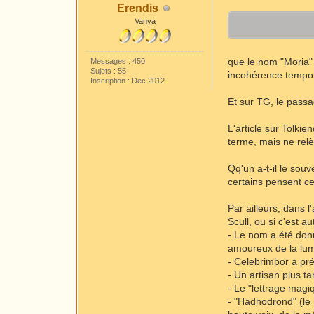
Erendis
Vanya
que le nom "Moria"
Messages : 450
Sujets : 55
incohérence tempor
Inscription : Dec 2012
Et sur TG, le passa
L'article sur Tolkiend
terme, mais ne relè
Qq'un a-t-il le so
certains pensent ce
Par ailleurs, dans 
Scull, ou si c'est 
- Le nom a été donn
amoureux de la lum
- Celebrimbor a pr
- Un artisan plus tar
- Le "lettrage magi
- "Hadhodrond" (le n