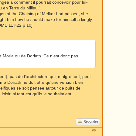
ongea à comment il pourrait concevoir pour lui-
u en Terre du Milieu."
ages of the Chaining of Melkor had passed, she
ught him how he should make for himself a kingly
HOME 11 §22 p 10]
 la Moria ou de Doriath. Ce n'est donc pas
t), pas de l'architecture qui, malgré tout, peut
e Doriath ne doit être qu'une version bien
elfiques se soit pensée autour de puits de
sir, si tant est qu'ils le souhaitaient.
Répondre
#6