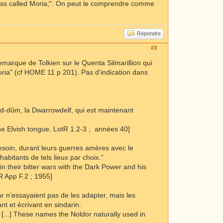
kness called Moria;". On peut le comprendre comme
Répondre
#3
remarque de Tolkien sur le Quenta Silmarillion qui
oria" (cf HOME 11 p 201). Pas d'indication dans
d-dûm, la Dwarrowdelf, qui est maintenant
the Elvish tongue. LotR 1.2-3 ; années 40]
besoin, durant leurs guerres amères avec le
abitants de tels lieux par choix.”
in their bitter wars with the Dark Power and his
R App F.2 ; 1955]
r n’essayaient pas de les adapter, mais les
ant et écrivant en sindarin.
 [...] These names the Noldor naturally used in