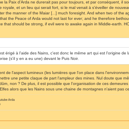
ue la Paix d'Arda ne durerait pas pour toujours, et par conséquent, il s
yale, et un lieu qui serait fort, si le mal venait à s'éveiller de nouvea
er the manner of the Maiar [...] much foresight. And when two of the 
that the Peace of Arda would not last for ever; and he therefore betho
ce that should be strong, if evil were to awake again in Middle-earth. 
st érigé à l'aide des Nains, c'est donc le même art qui est l'origine de
prise (s'il y en a eu une) devant le Puis Noir.
nt de l'aspect lumineux (les lumières que l'on place dans l'environnemen
ttre une petite claque de part l'ampleur des mines. Nul doute que mêm
ûm, non ? De plus, il est possible que l'organisation de ces demeures 
Elfes alors que les Nains sous une chaine de montagnes n'aient pas ce loi
outube Arda
)