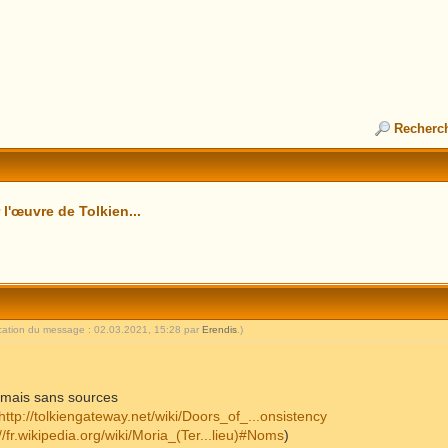
Recherc
l'œuvre de Tolkien...
ication du message : 02.03.2021, 15:28 par
Erendis
.)
s, mais sans sources
http://tolkiengateway.net/wiki/Doors_of_...onsistency
//fr.wikipedia.org/wiki/Moria_(Ter...lieu)#Noms
)