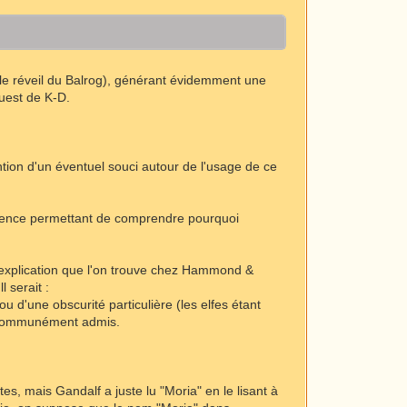
le réveil du Balrog), générant évidemment une
ouest de K-D.
ntion d'un éventuel souci autour de l'usage de ce
férence permettant de comprendre pourquoi
une explication que l'on trouve chez Hammond &
 serait :
d'une obscurité particulière (les elfes étant
st communément admis.
tes, mais Gandalf a juste lu "Moria" en le lisant à