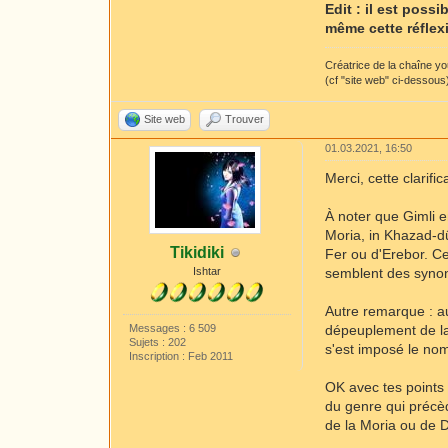
Edit : il est poss
même cette réflex
Créatrice de la chaîne y
(cf "site web" ci-dessous
Site web
Trouver
01.03.2021, 16:50
Merci, cette clarific
À noter que Gimli e
Moria, in Khazad-d
Tikidiki
Fer ou d'Erebor. C
Ishtar
semblent des syno
Autre remarque : au
Messages : 6 509
dépeuplement de la
Sujets : 202
s'est imposé le nom
Inscription : Feb 2011
OK avec tes points 
du genre qui précèd
de la Moria ou de Do