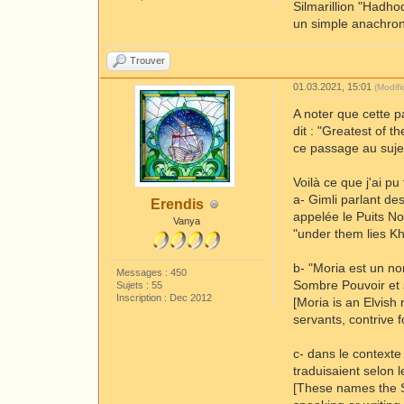
Silmarillion "Hadho
un simple anachron
Trouver
01.03.2021, 15:01
(Modif
A noter que cette p
dit : "Greatest of 
ce passage au suje
Voilà ce que j'ai pu 
a- Gimli parlant d
Erendis
appelée le Puits No
Vanya
"under them lies Kh
b- "Moria est un no
Messages : 450
Sombre Pouvoir et s
Sujets : 55
Inscription : Dec 2012
[Moria is an Elvish
servants, contrive 
c- dans le contexte
traduisaient selon l
[These names the Si