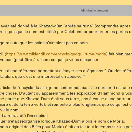
Afficher le contenu
 avait été donné à la Khazad-dûm "après sa ruine" (comprendre après 
elle puisque le nom est utilisé par Celebrimbor pour orner les portes 
ge rajoute que les nains n'aimaient pas ce nom.
il (
https://www.tolkiendil.com/encyclo/geogr...rume/moria
) fait bien me
ve pas (peut-être à raison) ce que je viens d'exposer.
uvenir d'une référence permettant d'étayer ces allégations ? Ou des ré
la alors que c'est une interprétation abusive ?
l'article de l'encyclo du site, je ne comprends pas si le dernier § est 
autre chose. D'autant qu'apparemment, les explication d'Hammond & Scull
é parce que Khazad-Dum était sous terre, pas à cause d'une horreur ou 
ière et de la terre verte), et remonte à plus longtemps que ce qui e
évu le nom.
d a retravaillé l'inscription.
que" s'était réorganisé lorsque Khazad-Dum a pris le nom de Moria.
om originel des Elfes pour Moria) était en fait tout le temps sur les por