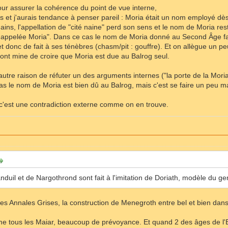
our assurer la cohérence du point de vue interne,
is et j'aurais tendance à penser pareil : Moria était un nom employé 
ains, l'appellation de "cité naine" perd son sens et le nom de Moria reste
 appelée Moria". Dans ce cas le nom de Moria donné au Second Âge fa
le et donc de fait à ses ténèbres (chasm/pit : gouffre). Et on allègue un 
 font mine de croire que Moria est due au Balrog seul.
autre raison de réfuter un des arguments internes ("la porte de la Mori
as le nom de Moria est bien dû au Balrog, mais c'est se faire un peu m
c'est une contradiction externe comme on en trouve.
nduil et de Nargothrond sont fait à l'imitation de Doriath, modèle du ge
 les Annales Grises, la construction de Menegroth entre bel et bien dan
me tous les Maiar, beaucoup de prévoyance. Et quand 2 des âges de l'