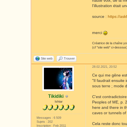
haute voix, de la m
l'illustration était
source :
https://as
merci
Créatrice de la chaîne y
(cf "site web" ci-dessous
Site web
Trouver
28.02.2021, 20:52
Ce qui me gêne est
"Il faudrait ensuit
sous terre ; mode 
Tikidiki
C'est contradictoir
Ishtar
Peoples of ME, p. 2
here and there in t
caves or tunnels of
Messages : 6 509
Sujets : 202
Cela reste donc tou
Inscription : Feb 2011