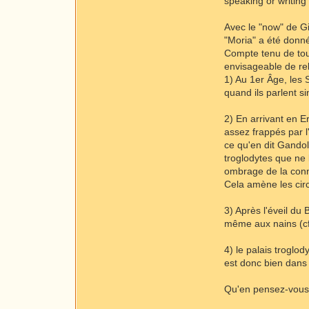
speaking or writin
Avec le "now" de Gi
"Moria" a été donné 
Compte tenu de tout
envisageable de rel
1) Au 1er Âge, les 
quand ils parlent sin
2) En arrivant en E
assez frappés par l
ce qu'en dit Gandol
troglodytes que ne 
ombrage de la conno
Cela amène les cir
3) Après l'éveil du
même aux nains (cf
4) le palais troglo
est donc bien dans 
Qu'en pensez-vous