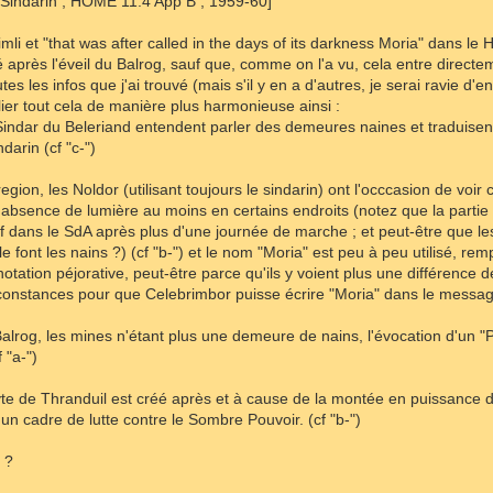
g Sindarin ; HOME 11.4 App B ; 1959-60]
mli et "that was after called in the days of its darkness Moria" dans l
après l'éveil du Balrog, sauf que, comme on l'a vu, cela entre directemen
es les infos que j'ai trouvé (mais s'il y en a d'autres, je serai ravie d
ier tout cela de manière plus harmonieuse ainsi :
Sindar du Beleriand entendent parler des demeures naines et traduisent
darin (cf "c-")
region, les Noldor (utilisant toujours le sindarin) ont l'occcasion de vo
'absence de lumière au moins en certains endroits (notez que la partie
f dans le SdA après plus d'une journée de marche ; et peut-être que les
le font les nains ?) (cf "b-") et le nom "Moria" est peu à peu utilisé, 
tation péjorative, peut-être parce qu'ils y voient plus une différence 
constances pour que Celebrimbor puisse écrire "Moria" dans le message
 Balrog, les mines n'étant plus une demeure de nains, l'évocation d'un "
 "a-")
dyte de Thranduil est créé après et à cause de la montée en puissance 
un cadre de lutte contre le Sombre Pouvoir. (cf "b-")
 ?