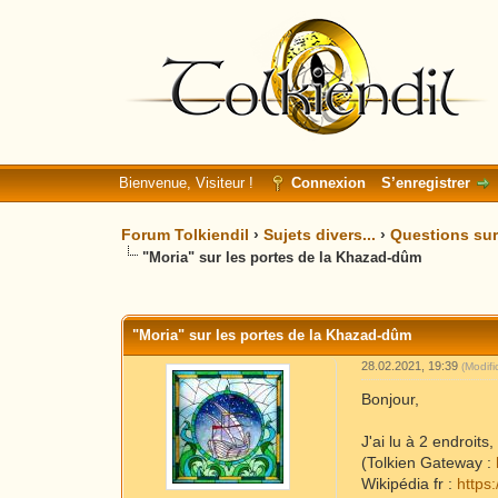
Bienvenue, Visiteur !
Connexion
S’enregistrer
Forum Tolkiendil
›
Sujets divers...
›
Questions sur 
"Moria" sur les portes de la Khazad-dûm
Moyenne : 0 (0 vote(s))
1
2
3
4
5
"Moria" sur les portes de la Khazad-dûm
28.02.2021, 19:39
(Modif
Bonjour,
J'ai lu à 2 endroit
(Tolkien Gateway :
Wikipédia fr :
https: