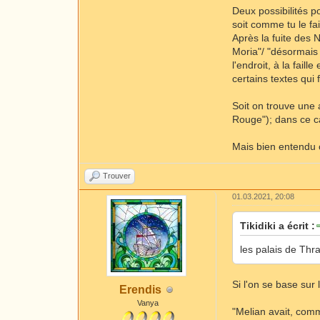
Deux possibilités p
soit comme tu le fa
Après la fuite des N
Moria"/ "désormais
l'endroit, à la fail
certains textes qui
Soit on trouve une 
Rouge"); dans ce c
Mais bien entendu 
Trouver
01.03.2021, 20:08
Tikidiki a écrit :
les palais de Thra
Si l'on se base sur
Erendis
Vanya
"Melian avait, com