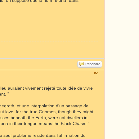
nario, on suppose que le nom "Moria" dans
Répondre
#2
lieu auraient vivement rejeté toute idée de vivre
nt. "
negroth, et une interpolation d'un passage de
out love, for the true Gnomes, though they might
esses beneath the Earth, were not dwellers in
 Moria in their tongue means the Black Chasm."
Le seul problème réside dans l'affirmation du