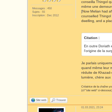
conseilla Thingol q
même une demeure ro
Messages : 450
[Now Melian had aft
Sujets : 55
Inscription : Dec 2012
counselled Thingol 
dwelling, and a pla
Citation :
En outre Doriath e
l'origine de la sur
Je parlais uniqueme
quand même leur me
réduite de Khazad-d
lumière, chère aux 
Créatrice de la chaîne y
(cf "site web" ci-dessous
Site web
Trouver
01.03.2021, 23:24