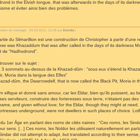
drond in the Elvish tongue, that was afterwards in the days of its dar
isme et éviter ainsi bien des problèmes.
ication du message : 05.03.2021, 22:28 par
Erendis
.)
artie du Silmarillion est une construction de Christopher à partir d'une 
these was Khazaddum that was after called in the days of its darkness M
t de "Hadhodrond".
trouver sur le sujet :
es 3 sommets au-dessus de la Khazad-dûm : "sous eux s'étend la Khaza
ir, Moria dans la langue des Elfes"
azad-dûm, the Dwarrowdelf, that is now called the Black Pit, Moria in 
m elfique et donné sans amour, car les Eldar, bien qu’ils puissent, au 
es serviteurs, construire des forteresses sous terre, n’étaient pas des h
 name, and given without love; for the Eldar, though they might at need, 
fortresses underground, were not dwellers in such places of choice. Lot
 du 1er Âge en parlant des noms de cités naines : “Ces noms, les Sinda
eur sens. [...] Ces noms, les Noldor les utilisaient naturellement en parl
ndar did not attempt to adapt, but translated according to their sense,