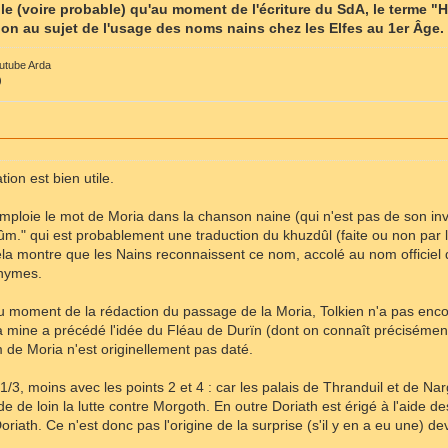
ible (voire probable) qu'au moment de l'écriture du SdA, le terme 
ion au sujet de l'usage des noms nains chez les Elfes au 1er Âge.
outube Arda
)
ation est bien utile.
mploie le mot de Moria dans la chanson naine (qui n'est pas de son inv
ûm." qui est probablement une traduction du khuzdûl (faite ou non par
ela montre que les Nains reconnaissent ce nom, accolé au nom officie
nymes.
 moment de la rédaction du passage de la Moria, Tolkien n'a pas encore
 mine a précédé l'idée du Fléau de Durïn (dont on connaît précisément 
 de Moria n'est originellement pas daté.
1/3, moins avec les points 2 et 4 : car les palais de Thranduil et de Nar
e de loin la lutte contre Morgoth. En outre Doriath est érigé à l'aide de
riath. Ce n'est donc pas l'origine de la surprise (s'il y en a eu une) dev