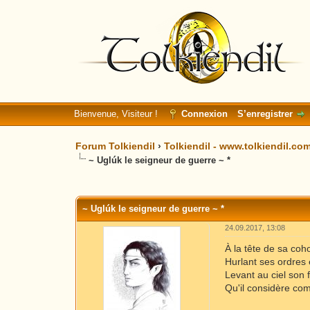
Bienvenue, Visiteur !
Connexion
S’enregistrer
Forum Tolkiendil
›
Tolkiendil - www.tolkiendil.co
~ Uglúk le seigneur de guerre ~ *
Moyenne : 0 (0 vote(s))
1
2
3
4
5
~ Uglúk le seigneur de guerre ~ *
24.09.2017, 13:08
À la tête de sa coh
Hurlant ses ordres 
Levant au ciel son 
Qu'il considère co