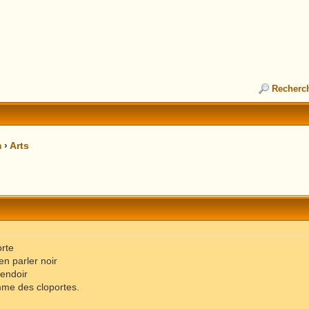
Recherc
m
›
Arts
orte
en parler noir
fendoir
mme des cloportes.