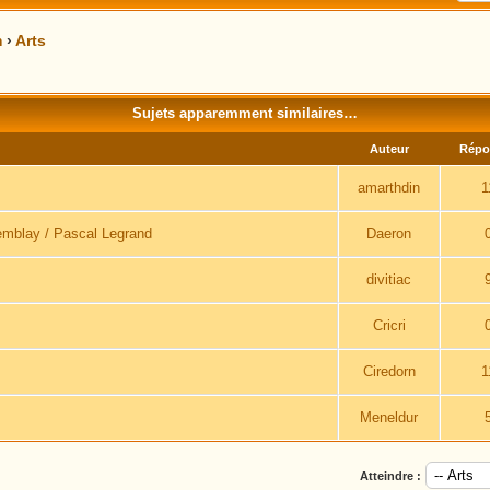
m
›
Arts
Sujets apparemment similaires…
Auteur
Répo
amarthdin
1
remblay / Pascal Legrand
Daeron
divitiac
Cricri
Ciredorn
1
Meneldur
Atteindre :