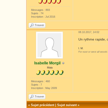
Messages : 893
Sujets : 74
Inscription : Jul 2016
Trouver
08.10.2017, 14:02
Un rythme rapide, o
I. M.
For east or west all woods m
Isabelle Morgil
Maia
Messages : 460
Sujets : 7
Inscription : May 2009
Trouver
«
Sujet précédent
|
Sujet suivant
»