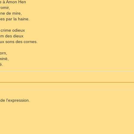
me à Amon Hen
romir,
gne de mire,
es par la haine.
 crime odieux
om des dieux
ux sons des cornes.
orn,
winë,
é.
de l'expression.