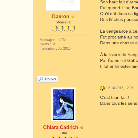
Son haut fait d'ar
Fut quand il tua Bo
Qu'il eût dans sa li
Daeron
Des flèches poussé
Ménestrel
La vengeance à ce
Fut proclamé au n
Messages : 1 734
Dans une chasse a
Sujets : 315
Inscription : Jul 2015
À la lisière de Fang
Par Éomer et Gúth
Il fut enfin extermin
Trouver
08.10.2017, 12:08
C'est bien fait !
Dans tous les sens 
Chiara Cadrich
Istar