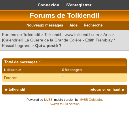
Connexion
S’enregistrer
Forums de Tolkiendil
Nouveaux messages
Aide
Recherche
Forums de Tolkiendil
>
Tolkiendil - www.tolkiendil.com
>
Arts
>
[Calendrier] La Guerre de la Grande Colère - Edith Tremblay /
Pascal Legrand
>
Qui a posté ?
Total de messages : 1
Utilisateur
# Messages
Daeron
1
tolkiendil
retourner en haut
Powered by
MyBB
, mobile version by
MyBB GoMobile
.
Switch to Full Version