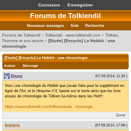
Connexion
S’enregistrer
Forums de Tolkiendil
Nouveaux messages
Aide
Recherche
Forums de Tolkiendil
>
Tolkiendil - www.tolkiendil.com
>
Tolkien,
l'homme et son œuvre
>
[Etude] [Encyclo] Le Hobbit : une
chronologie
[Etude] [Encyclo] Le Hobbit : une chronologie
Auteur
Message
Druss
(07.09.2014, 11:35 )
Voici une chronologie du
Hobbit
que j'avais faite pour le supplément en
ligne de
l'Arc et le Heaume
n°4, basée sur le texte ainsi que les trois
essais de chronologie de Tolkien lui-même dans les HotH :
https://www.tolkiendil.com/tolkien/etude...hronologie
Quote
Ingieris
(07.09.2014, 17:08 )