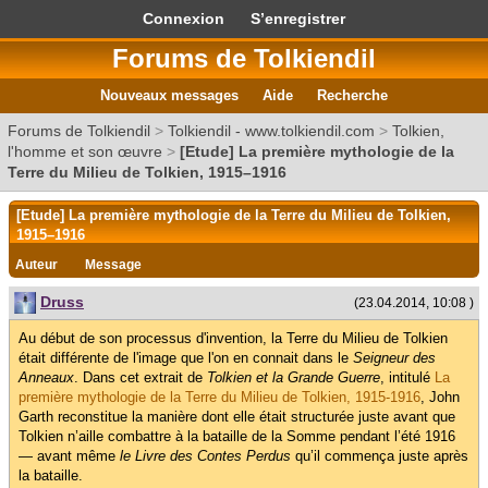
Connexion
S’enregistrer
Forums de Tolkiendil
Nouveaux messages
Aide
Recherche
Forums de Tolkiendil
>
Tolkiendil - www.tolkiendil.com
>
Tolkien,
l'homme et son œuvre
>
[Etude] La première mythologie de la
Terre du Milieu de Tolkien, 1915–1916
[Etude] La première mythologie de la Terre du Milieu de Tolkien,
1915–1916
Auteur
Message
Druss
(23.04.2014, 10:08 )
Au début de son processus d'invention, la Terre du Milieu de Tolkien
était différente de l'image que l'on en connait dans le
Seigneur des
Anneaux
. Dans cet extrait de
Tolkien et la Grande Guerre
, intitulé
La
première mythologie de la Terre du Milieu de Tolkien, 1915-1916
, John
Garth reconstitue la manière dont elle était structurée juste avant que
Tolkien n’aille combattre à la bataille de la Somme pendant l’été 1916
— avant même
le Livre des Contes Perdus
qu’il commença juste après
la bataille.