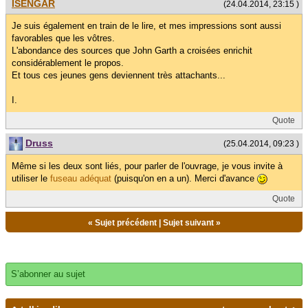
ISENGAR
(24.04.2014, 23:15 )
Je suis également en train de le lire, et mes impressions sont aussi
favorables que les vôtres.
L'abondance des sources que John Garth a croisées enrichit
considérablement le propos.
Et tous ces jeunes gens deviennent très attachants...
I.
Quote
Druss
(25.04.2014, 09:23 )
Même si les deux sont liés, pour parler de l'ouvrage, je vous invite à
utiliser le
fuseau adéquat
(puisqu'on en a un). Merci d'avance
Quote
«
Sujet précédent
|
Sujet suivant
»
S’abonner au sujet