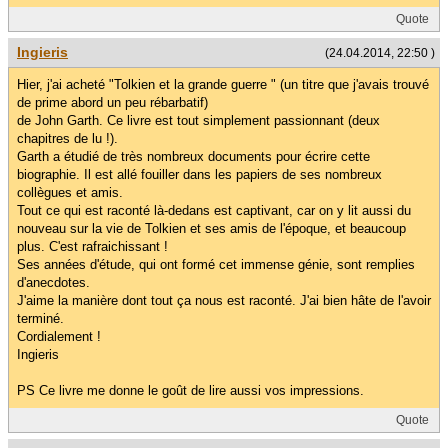
Quote
Ingieris
(24.04.2014, 22:50 )
Hier, j'ai acheté "Tolkien et la grande guerre " (un titre que j'avais trouvé
de prime abord un peu rébarbatif)
de John Garth. Ce livre est tout simplement passionnant (deux
chapitres de lu !).
Garth a étudié de très nombreux documents pour écrire cette
biographie. Il est allé fouiller dans les papiers de ses nombreux
collègues et amis.
Tout ce qui est raconté là-dedans est captivant, car on y lit aussi du
nouveau sur la vie de Tolkien et ses amis de l'époque, et beaucoup
plus. C'est rafraichissant !
Ses années d'étude, qui ont formé cet immense génie, sont remplies
d'anecdotes.
J'aime la manière dont tout ça nous est raconté. J'ai bien hâte de l'avoir
terminé.
Cordialement !
Ingieris
PS Ce livre me donne le goût de lire aussi vos impressions.
Quote