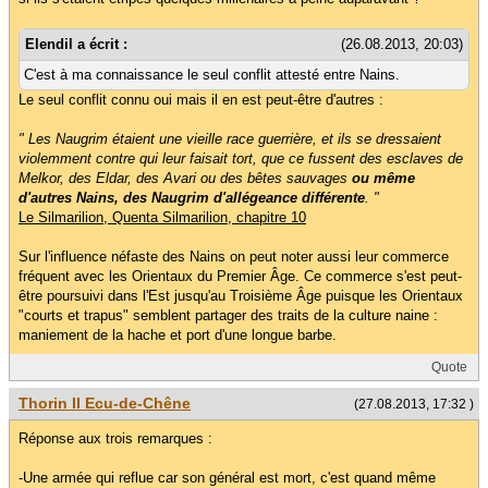
Elendil a écrit :
(26.08.2013, 20:03)
C'est à ma connaissance le seul conflit attesté entre Nains.
Le seul conflit connu oui mais il en est peut-être d'autres :
" Les Naugrim étaient une vieille race guerrière, et ils se dressaient
violemment contre qui leur faisait tort, que ce fussent des esclaves de
Melkor, des Eldar, des Avari ou des bêtes sauvages
ou même
d'autres Nains, des Naugrim d'allégeance différente
. "
Le Silmarilion, Quenta Silmarilion, chapitre 10
Sur l'influence néfaste des Nains on peut noter aussi leur commerce
fréquent avec les Orientaux du Premier Âge. Ce commerce s'est peut-
être poursuivi dans l'Est jusqu'au Troisième Âge puisque les Orientaux
"courts et trapus" semblent partager des traits de la culture naine :
maniement de la hache et port d'une longue barbe.
Quote
Thorin II Ecu-de-Chêne
(27.08.2013, 17:32 )
Réponse aux trois remarques :
-Une armée qui reflue car son général est mort, c'est quand même