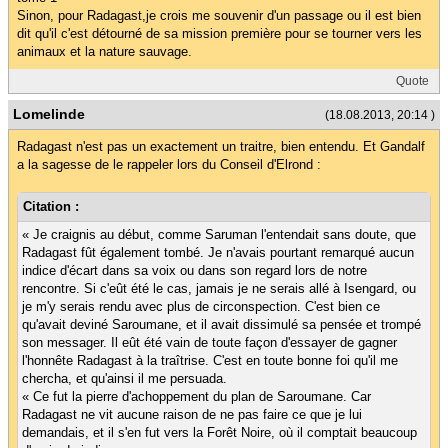
Sinon, pour Radagast,je crois me souvenir d'un passage ou il est bien
dit qu'il c'est détourné de sa mission première pour se tourner vers les
animaux et la nature sauvage.
Quote
Lomelinde
(18.08.2013, 20:14 )
Radagast n'est pas un exactement un traitre, bien entendu. Et Gandalf
a la sagesse de le rappeler lors du Conseil d'Elrond :
Citation :
« Je craignis au début, comme Saruman l'entendait sans doute, que
Radagast fût également tombé. Je n'avais pourtant remarqué aucun
indice d'écart dans sa voix ou dans son regard lors de notre
rencontre. Si c'eût été le cas, jamais je ne serais allé à Isengard, ou
je m'y serais rendu avec plus de circonspection. C'est bien ce
qu'avait deviné Saroumane, et il avait dissimulé sa pensée et trompé
son messager. Il eût été vain de toute façon d'essayer de gagner
l'honnête Radagast à la traîtrise. C'est en toute bonne foi qu'il me
chercha, et qu'ainsi il me persuada.
« Ce fut la pierre d'achoppement du plan de Saroumane. Car
Radagast ne vit aucune raison de ne pas faire ce que je lui
demandais, et il s'en fut vers la Forêt Noire, où il comptait beaucoup