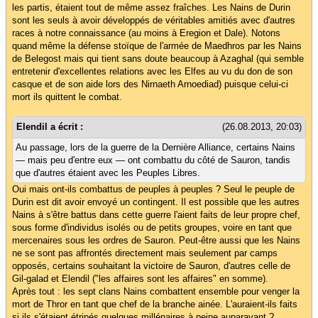
les partis, étaient tout de même assez fraîches. Les Nains de Durin
sont les seuls à avoir développés de véritables amitiés avec d'autres
races à notre connaissance (au moins à Eregion et Dale). Notons
quand même la défense stoïque de l'armée de Maedhros par les Nains
de Belegost mais qui tient sans doute beaucoup à Azaghal (qui semble
entretenir d'excellentes relations avec les Elfes au vu du don de son
casque et de son aide lors des Nirnaeth Arnoediad) puisque celui-ci
mort ils quittent le combat.
Elendil a écrit :
(26.08.2013, 20:03)
Au passage, lors de la guerre de la Dernière Alliance, certains Nains
— mais peu d'entre eux — ont combattu du côté de Sauron, tandis
que d'autres étaient avec les Peuples Libres.
Oui mais ont-ils combattus de peuples à peuples ? Seul le peuple de
Durin est dit avoir envoyé un contingent. Il est possible que les autres
Nains à s'être battus dans cette guerre l'aient faits de leur propre chef,
sous forme d'individus isolés ou de petits groupes, voire en tant que
mercenaires sous les ordres de Sauron. Peut-être aussi que les Nains
ne se sont pas affrontés directement mais seulement par camps
opposés, certains souhaitant la victoire de Sauron, d'autres celle de
Gil-galad et Elendil ("les affaires sont les affaires" en somme).
Après tout : les sept clans Nains combattent ensemble pour venger la
mort de Thror en tant que chef de la branche ainée. L'auraient-ils faits
si ils s'étaient étripés quelques millénaires à peine auparavant ?