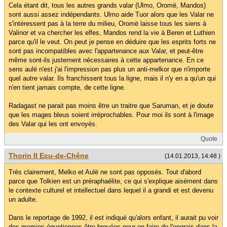
Cela étant dit, tous les autres grands valar (Ulmo, Oromë, Mandos)
sont aussi assez indépendants. Ulmo aide Tuor alors que les Valar ne
s'intéressent pas à la terre du milieu, Oromë laisse tous les siens à
Valinor et va chercher les elfes, Mandos rend la vie à Beren et Luthien
parce qu'il le veut. On peut je pense en déduire que les esprits forts ne
sont pas incompatibles avec l'appartenance aux Valar, et peut-être
même sont-ils justement nécessaires à cette appartenance. En ce
sens aulë n'est j'ai l'impression pas plus un anti-melkor que n'importe
quel autre valar. Ils franchissent tous la ligne, mais il n'y en a qu'un qui
n'en tient jamais compte, de cette ligne.
Radagast ne parait pas moins être un traitre que Saruman, et je doute
que les mages bleus soient irréprochables. Pour moi ils sont à l'image
des Valar qui les ont envoyés.
Quote
Thorin II Ecu-de-Chêne
(14.01.2013, 14:48 )
Très clairement, Melko et Aulë ne sont pas opposés. Tout d'abord
parce que Tolkien est un préraphaélite, ce qui s'explique aisément dans
le contexte culturel et intellectuel dans lequel il a grandi et est devenu
un adulte.
Dans le reportage de 1992, il est indiqué qu'alors enfant, il aurait pu voir
des momies égyptiennes être broyées pour en faire de l'engrais dans la