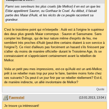
Parmi ses serviteurs les plus cruels {de Melkor} il en est un que les
Eldar appelèrent Sauron, ou Gorthaur le Cruel. Au début, il faisait
partie des Maiar d'Aulë, et les récits de ce peuple racontent sa
grandeur.
C'est le troisième point qui m'interpelle : Aulë est à l'origine le supérieur
des deux plus grands Maiar corrompus : Sauron et Saroumane. Sans
compter les Balrogs, qui de leur nature même d'esprits de feu, me
semblent très proches d'Aulë (peut-être certains étaient à son service à
l'origine?). Ce n'est d'ailleurs pas forcément un hasard s'ils finissent par
s'allier -du moins de manière officielle- durant le Troisième Age, ils se
connaissaient et s'appréciaient certainement avant la rebellion de
Melkor.
Voila un petit peu mes impressions, est-ce qu'Aulë est un anti-Melkor,
prêt à se rebeller mais trop pur pour le faire, barrière moins forte chez
ses suivants? Ou peut-il un jour finir par se rebeller réellement? Est-il,
de manière indirecte, un allié involontaire de Melkor?
Quote
Faerestel
(13.01.2013, 13:04 )
Je trouve ça intéressant!