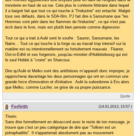
minoterie en haut de sa rue. Cela plus le contexte littéraire dans lequel
il a baigné fait que tout ce qui touche à "l'industrie" est entaché. Malgré
tous ses défauts, dans le SDA-film, PJ fait dire à Saroumane que "les
Hommes vont périr dans les flammes de l'industrie", ce qui n'est pas
écrit dans le livre, mais est plutôt bien pensée comme digression.
Tout ce qui a trait à Aulë sent le soufre : Sauron, Saroumane, les
Nains... Tout ce qui touche à la forge ou au travail trop intensif sur la
matière est ou intentionnellement ou fortuitement mauvais : Fëanor,
Ost-in-Edhil et ses forgerons, jusqu'au minotier d'Hobbitebourg qui est
le seul Hobbit à "croire" en Sharcoux.
Dire qu'Aulë et Melko sont des antithèses m’apparaît donc impropre, je
rapprocherai davantage les deux personnages qui ont en commun une
grande force d'innovation et d'initiative : Aulë la subordonne à Eru alors
que Melko, comme Lucifer, se grise de sa propre puissance.
Quote
Forfirith
(14.01.2013, 15:57 )
Thorin:
Sans être formellement en désaccord avec le reste de ton message, je
trouve que c'est un peu catégorique de dire que "Tolkien est un
préraphaélite". Il n'appartenait absolument pas au mouvement