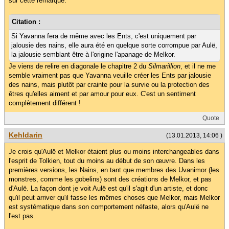
sur cette remarque:
Citation :
Si Yavanna fera de même avec les Ents, c'est uniquement par
jalousie des nains, elle aura été en quelque sorte corrompue par Aulë,
la jalousie semblant être à l'origine l'apanage de Melkor.
Je viens de relire en diagonale le chapitre 2 du
Silmarillion
, et il ne me
semble vraiment pas que Yavanna veuille créer les Ents par jalousie
des nains, mais plutôt par crainte pour la survie ou la protection des
êtres qu'elles aiment et par amour pour eux. C'est un sentiment
complètement différent !
Quote
Kehldarin
(13.01.2013, 14:06 )
Je crois qu'Aulë et Melkor étaient plus ou moins interchangeables dans
l'esprit de Tolkien, tout du moins au début de son œuvre. Dans les
premières versions, les Nains, en tant que membres des Uvanimor (les
monstres, comme les gobelins) sont des créations de Melkor, et pas
d'Aulë. La façon dont je voit Aulë est qu'il s'agit d'un artiste, et donc
qu'il peut arriver qu'il fasse les mêmes choses que Melkor, mais Melkor
est systématique dans son comportement néfaste, alors qu'Aulë ne
l'est pas.