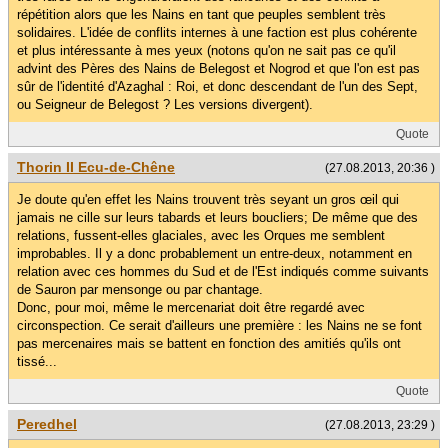
répétition alors que les Nains en tant que peuples semblent très
solidaires. L'idée de conflits internes à une faction est plus cohérente
et plus intéressante à mes yeux (notons qu'on ne sait pas ce qu'il
advint des Pères des Nains de Belegost et Nogrod et que l'on est pas
sûr de l'identité d'Azaghal : Roi, et donc descendant de l'un des Sept,
ou Seigneur de Belegost ? Les versions divergent).
Quote
Thorin II Ecu-de-Chêne
(27.08.2013, 20:36 )
Je doute qu'en effet les Nains trouvent très seyant un gros œil qui
jamais ne cille sur leurs tabards et leurs boucliers; De même que des
relations, fussent-elles glaciales, avec les Orques me semblent
improbables. Il y a donc probablement un entre-deux, notamment en
relation avec ces hommes du Sud et de l'Est indiqués comme suivants
de Sauron par mensonge ou par chantage.
Donc, pour moi, même le mercenariat doit être regardé avec
circonspection. Ce serait d'ailleurs une première : les Nains ne se font
pas mercenaires mais se battent en fonction des amitiés qu'ils ont
tissé...
Quote
Peredhel
(27.08.2013, 23:29 )