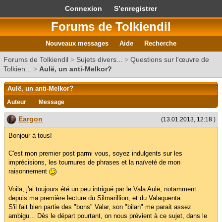
Connexion
S’enregistrer
Forums de Tolkiendil
Nouveaux messages
Aide
Recherche
Forums de Tolkiendil
>
Sujets divers...
>
Questions sur l'œuvre de
Tolkien...
>
Aulë, un anti-Melkor?
Aulë, un anti-Melkor?
Auteur
Message
Eargon
(13.01.2013, 12:18 )
Bonjour à tous!
C'est mon premier post parmi vous, soyez indulgents sur les
imprécisions, les tournures de phrases et la naïveté de mon
raisonnement
Voila, j'ai toujours été un peu intrigué par le Vala Aulë, notamment
depuis ma première lecture du Silmarillion, et du Valaquenta.
S'il fait bien partie des "bons" Valar, son "bilan" me parait assez
ambigu... Dès le départ pourtant, on nous prévient à ce sujet, dans le