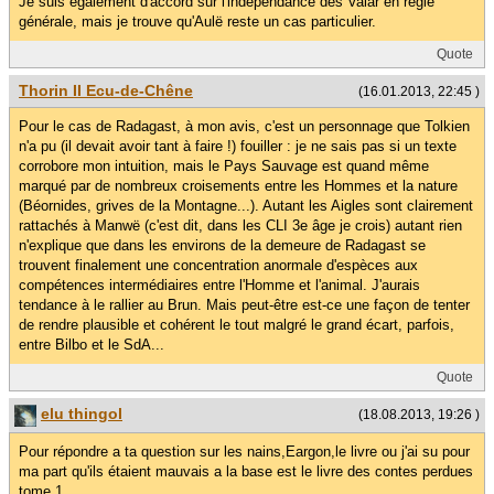
Je suis également d'accord sur l'indépendance des Valar en règle
générale, mais je trouve qu'Aulë reste un cas particulier.
Quote
Thorin II Ecu-de-Chêne
(16.01.2013, 22:45 )
Pour le cas de Radagast, à mon avis, c'est un personnage que Tolkien
n'a pu (il devait avoir tant à faire !) fouiller : je ne sais pas si un texte
corrobore mon intuition, mais le Pays Sauvage est quand même
marqué par de nombreux croisements entre les Hommes et la nature
(Béornides, grives de la Montagne...). Autant les Aigles sont clairement
rattachés à Manwë (c'est dit, dans les CLI 3e âge je crois) autant rien
n'explique que dans les environs de la demeure de Radagast se
trouvent finalement une concentration anormale d'espèces aux
compétences intermédiaires entre l'Homme et l'animal. J'aurais
tendance à le rallier au Brun. Mais peut-être est-ce une façon de tenter
de rendre plausible et cohérent le tout malgré le grand écart, parfois,
entre Bilbo et le SdA...
Quote
elu thingol
(18.08.2013, 19:26 )
Pour répondre a ta question sur les nains,Eargon,le livre ou j'ai su pour
ma part qu'ils étaient mauvais a la base est le livre des contes perdues
tome 1