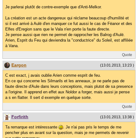
Je parlerai plutôt de contre-exemple que d'Anti-Melkor.
La création est un acte dangereux qui réclame beaucoup d'humilité et
si il est arrivé à Aulë d'en manquer ce fut aussi le cas de Fëanor et des
Elfes d'Eregion sans que le Vala n'en porte la faute directe.
Je pense aussi que rien ne permet de rapprocher les Balrog d'Aulë.
Arien, Esprit du Feu qui deviendra la "conductrice" du Soleil, est affiliée
à Vana.
Quote
Eargon
(13.01.2013, 13:23 )
C est exact, j avais oublie Arien comme esprit de feu.
En ce qui concerne les Silmarils et les anneaux, je ne parle pas de
faute directe d'Aule dans leurs conceptions, mais plutot de sa presence
a l'origine. Il apprend en effet aux Noldor a forger, mais aussi je pense
a s en flatter. Il sert d exemple en quelque sorte.
Quote
Forfirith
(13.01.2013, 13:38 )
Ta remarque est intéressante
. Je n'ai pas pris le temps de me
pencher plus en avant sur la question, mais je me permets de revenir