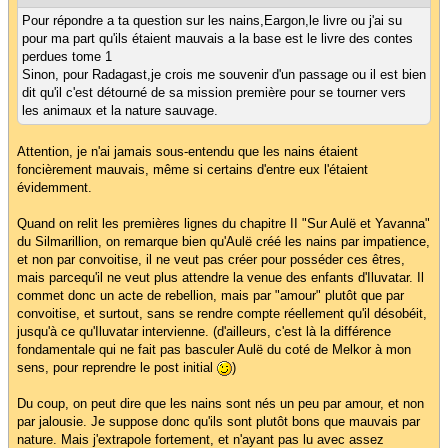
Pour répondre a ta question sur les nains,Eargon,le livre ou j'ai su
pour ma part qu'ils étaient mauvais a la base est le livre des contes
perdues tome 1
Sinon, pour Radagast,je crois me souvenir d'un passage ou il est bien
dit qu'il c'est détourné de sa mission première pour se tourner vers
les animaux et la nature sauvage.
Attention, je n'ai jamais sous-entendu que les nains étaient
foncièrement mauvais, même si certains d'entre eux l'étaient
évidemment.
Quand on relit les premières lignes du chapitre II "Sur Aulë et Yavanna"
du Silmarillion, on remarque bien qu'Aulë créé les nains par impatience,
et non par convoitise, il ne veut pas créer pour posséder ces êtres,
mais parcequ'il ne veut plus attendre la venue des enfants d'Iluvatar. Il
commet donc un acte de rebellion, mais par "amour" plutôt que par
convoitise, et surtout, sans se rendre compte réellement qu'il désobéit,
jusqu'à ce qu'Iluvatar intervienne. (d'ailleurs, c'est là la différence
fondamentale qui ne fait pas basculer Aulë du coté de Melkor à mon
sens, pour reprendre le post initial
)
Du coup, on peut dire que les nains sont nés un peu par amour, et non
par jalousie. Je suppose donc qu'ils sont plutôt bons que mauvais par
nature. Mais j'extrapole fortement, et n'ayant pas lu avec assez