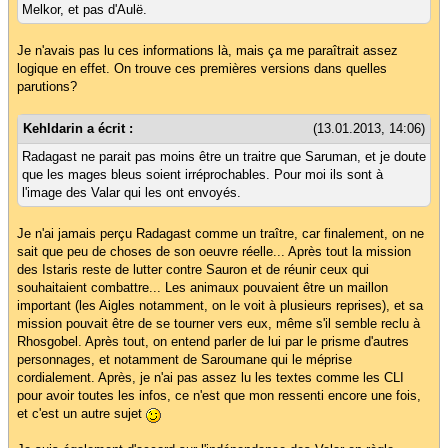
Melkor, et pas d'Aulë.
Je n'avais pas lu ces informations là, mais ça me paraîtrait assez
logique en effet. On trouve ces premières versions dans quelles
parutions?
Kehldarin a écrit :
(13.01.2013, 14:06)
Radagast ne parait pas moins être un traitre que Saruman, et je doute
que les mages bleus soient irréprochables. Pour moi ils sont à
l'image des Valar qui les ont envoyés.
Je n'ai jamais perçu Radagast comme un traître, car finalement, on ne
sait que peu de choses de son oeuvre réelle... Après tout la mission
des Istaris reste de lutter contre Sauron et de réunir ceux qui
souhaitaient combattre... Les animaux pouvaient être un maillon
important (les Aigles notamment, on le voit à plusieurs reprises), et sa
mission pouvait être de se tourner vers eux, même s'il semble reclu à
Rhosgobel. Après tout, on entend parler de lui par le prisme d'autres
personnages, et notamment de Saroumane qui le méprise
cordialement. Après, je n'ai pas assez lu les textes comme les CLI
pour avoir toutes les infos, ce n'est que mon ressenti encore une fois,
et c'est un autre sujet