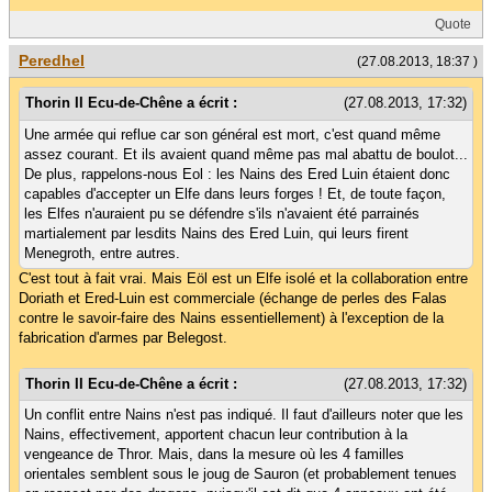
Quote
Peredhel
(27.08.2013, 18:37 )
Thorin II Ecu-de-Chêne a écrit :
(27.08.2013, 17:32)
Une armée qui reflue car son général est mort, c'est quand même
assez courant. Et ils avaient quand même pas mal abattu de boulot...
De plus, rappelons-nous Eol : les Nains des Ered Luin étaient donc
capables d'accepter un Elfe dans leurs forges ! Et, de toute façon,
les Elfes n'auraient pu se défendre s'ils n'avaient été parrainés
martialement par lesdits Nains des Ered Luin, qui leurs firent
Menegroth, entre autres.
C'est tout à fait vrai. Mais Eöl est un Elfe isolé et la collaboration entre
Doriath et Ered-Luin est commerciale (échange de perles des Falas
contre le savoir-faire des Nains essentiellement) à l'exception de la
fabrication d'armes par Belegost.
Thorin II Ecu-de-Chêne a écrit :
(27.08.2013, 17:32)
Un conflit entre Nains n'est pas indiqué. Il faut d'ailleurs noter que les
Nains, effectivement, apportent chacun leur contribution à la
vengeance de Thror. Mais, dans la mesure où les 4 familles
orientales semblent sous le joug de Sauron (et probablement tenues