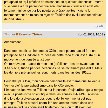
préraphaélite, qui précède sa naissance de quelques décennies, même
si je pense à titre personnel que son imaginaire visuel a en effet été
fortement influencé par les peintures préraphaélites. Fais-tu le
rapprochement en raison du rejet de Tolkien des évolutions techniques
de l'industrie ?
Quote
Thorin II Ecu-de-Chêne
(14.01.2013, 16:08 )
Absolument !
Dans mon esprit, un homme du XXIe siècle pourrait aussi être un
préraphaélite s'il adhère aux idées de cette "école" qui est surtout un
mouvement de pensée artistique.
On retrouve ses traces (à mon sens) d'ailleurs très en avant dans le
XXe siècle, fut-ce par des personnes ne se réclamant pas d'elle. Mais
les derniers préraphaélites sont morts dans les années 1910...
Pour aller plus loin, mon opinion personnelle est même que Tolkien a
"ré-inoculé" le préraphaélisme dans le XXe siècle.
L'impact de l'oeuvre de Tolkien sur la pensée d'aujourd'hui, qui a rompu
avec le positivisme scientifique dans les années 1960-1970 (c'est-à-
dire lors de la divulgation des oeuvre de Tolkien) ne lui est pas
étranger. Tolkien a aussi cristallisé une attente latente dans une
jeunesse qu'il ne connaissait finalement peu (ou mal) avec des