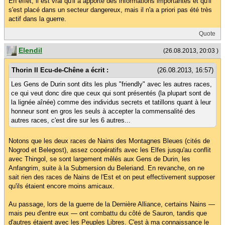
En effet, il est vrai qu'il a apporté des informations importantes et qu'il
s'est placé dans un secteur dangereux, mais il n'a a priori pas été très
actif dans la guerre.
Quote
Elendil
(26.08.2013, 20:03 )
Thorin II Ecu-de-Chêne a écrit :
(26.08.2013, 16:57)
Les Gens de Durin sont dits les plus "friendly" avec les autres races,
ce qui veut donc dire que ceux qui sont présentés (la plupart sont de
la lignée aînée) comme des individus secrets et tatillons quant à leur
honneur sont en gros les seuls à accepter la commensalité des
autres races, c'est dire sur les 6 autres...
Notons que les deux races de Nains des Montagnes Bleues (cités de
Nogrod et Belegost), assez coopératifs avec les Elfes jusqu'au conflit
avec Thingol, se sont largement mêlés aux Gens de Durin, les
Anfangrim, suite à la Submersion du Beleriand. En revanche, on ne
sait rien des races de Nains de l'Est et on peut effectivement supposer
qu'ils étaient encore moins amicaux.
Au passage, lors de la guerre de la Dernière Alliance, certains Nains —
mais peu d'entre eux — ont combattu du côté de Sauron, tandis que
d'autres étaient avec les Peuples Libres. C'est à ma connaissance le