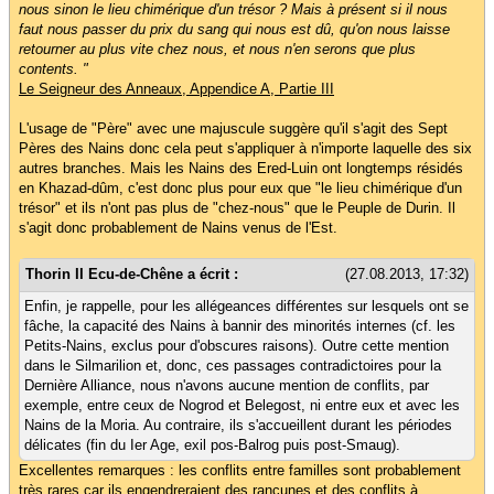
nous sinon le lieu chimérique d'un trésor ? Mais à présent si il nous
faut nous passer du prix du sang qui nous est dû, qu'on nous laisse
retourner au plus vite chez nous, et nous n'en serons que plus
contents. "
Le Seigneur des Anneaux, Appendice A, Partie III
L'usage de "Père" avec une majuscule suggère qu'il s'agit des Sept
Pères des Nains donc cela peut s'appliquer à n'importe laquelle des six
autres branches. Mais les Nains des Ered-Luin ont longtemps résidés
en Khazad-dûm, c'est donc plus pour eux que "le lieu chimérique d'un
trésor" et ils n'ont pas plus de "chez-nous" que le Peuple de Durin. Il
s'agit donc probablement de Nains venus de l'Est.
Thorin II Ecu-de-Chêne a écrit :
(27.08.2013, 17:32)
Enfin, je rappelle, pour les allégeances différentes sur lesquels ont se
fâche, la capacité des Nains à bannir des minorités internes (cf. les
Petits-Nains, exclus pour d'obscures raisons). Outre cette mention
dans le Silmarilion et, donc, ces passages contradictoires pour la
Dernière Alliance, nous n'avons aucune mention de conflits, par
exemple, entre ceux de Nogrod et Belegost, ni entre eux et avec les
Nains de la Moria. Au contraire, ils s'accueillent durant les périodes
délicates (fin du Ier Age, exil pos-Balrog puis post-Smaug).
Excellentes remarques : les conflits entre familles sont probablement
très rares car ils engendreraient des rancunes et des conflits à