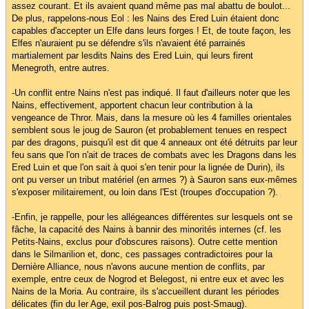
assez courant. Et ils avaient quand même pas mal abattu de boulot...
De plus, rappelons-nous Eol : les Nains des Ered Luin étaient donc
capables d'accepter un Elfe dans leurs forges ! Et, de toute façon, les
Elfes n'auraient pu se défendre s'ils n'avaient été parrainés
martialement par lesdits Nains des Ered Luin, qui leurs firent
Menegroth, entre autres.
-Un conflit entre Nains n'est pas indiqué. Il faut d'ailleurs noter que les
Nains, effectivement, apportent chacun leur contribution à la
vengeance de Thror. Mais, dans la mesure où les 4 familles orientales
semblent sous le joug de Sauron (et probablement tenues en respect
par des dragons, puisqu'il est dit que 4 anneaux ont été détruits par leur
feu sans que l'on n'ait de traces de combats avec les Dragons dans les
Ered Luin et que l'on sait à quoi s'en tenir pour la lignée de Durin), ils
ont pu verser un tribut matériel (en armes ?) à Sauron sans eux-mêmes
s'exposer militairement, ou loin dans l'Est (troupes d'occupation ?).
-Enfin, je rappelle, pour les allégeances différentes sur lesquels ont se
fâche, la capacité des Nains à bannir des minorités internes (cf. les
Petits-Nains, exclus pour d'obscures raisons). Outre cette mention
dans le Silmarilion et, donc, ces passages contradictoires pour la
Dernière Alliance, nous n'avons aucune mention de conflits, par
exemple, entre ceux de Nogrod et Belegost, ni entre eux et avec les
Nains de la Moria. Au contraire, ils s'accueillent durant les périodes
délicates (fin du Ier Age, exil pos-Balrog puis post-Smaug).