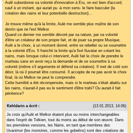
Aulê subordonne sa volonté d'innovation à Eru, on est bien d'accord,
sauf à un instant, qui aurait pu -à mon sens- le faire basculer (la
création des nains et leur potentielle destruction)...
Je trouve même qu'à la limite, Aulë me semble plus maître de son
destin que ne l'est Melkor.
Quand ce dernier me semble dévoré par sa nature, par sa volonté
d'être un créateur de son propre fait, et de jouer sa propre Musique,
Aulë a le choix, à un moment donné, entre se rebeller ou se soumettre
à la volonté d'Eru. Il franchit la limite qu'a fixé Iluvatar en créant les
nains, mais lorsque celui-ci intervient, Aulë fait le choix de prendre le
marteau sans en avoir reçu la demande et de se soumettre à sa
volonté (même s'il argumente et défend sa création). Il met de coté son
désir, là où il pourrait être consumé. Il accepte de ne pas avoir le choix
final, là où Melkor ne peut le comprendre.
Cette humilité a été récompensée, mais si le marteau s'était abattu sur
les nains, n'aurait-il pas eu le sentiment d'être trahi? Ou aurait-il fait
pénitence?
Kehldarin a écrit :
(13.01.2013, 14:06)
Je crois qu'Aulë et Melkor étaient plus ou moins interchangeables
dans l'esprit de Tolkien, tout du moins au début de son œuvre. Dans
les premières versions, les Nains, en tant que membres des
Uvanimor (les monstres, comme les gobelins) sont des créations de