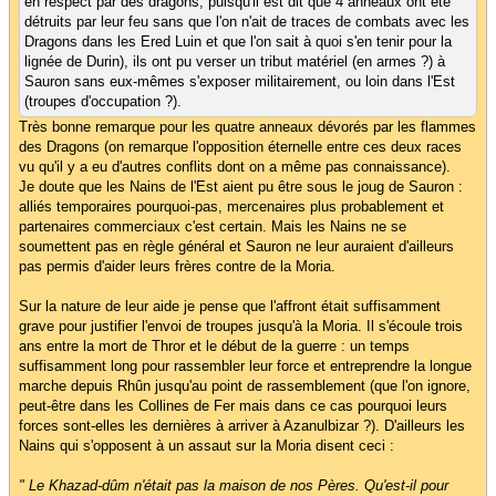
en respect par des dragons, puisqu'il est dit que 4 anneaux ont été
détruits par leur feu sans que l'on n'ait de traces de combats avec les
Dragons dans les Ered Luin et que l'on sait à quoi s'en tenir pour la
lignée de Durin), ils ont pu verser un tribut matériel (en armes ?) à
Sauron sans eux-mêmes s'exposer militairement, ou loin dans l'Est
(troupes d'occupation ?).
Très bonne remarque pour les quatre anneaux dévorés par les flammes
des Dragons (on remarque l'opposition éternelle entre ces deux races
vu qu'il y a eu d'autres conflits dont on a même pas connaissance).
Je doute que les Nains de l'Est aient pu être sous le joug de Sauron :
alliés temporaires pourquoi-pas, mercenaires plus probablement et
partenaires commerciaux c'est certain. Mais les Nains ne se
soumettent pas en règle général et Sauron ne leur auraient d'ailleurs
pas permis d'aider leurs frères contre de la Moria.
Sur la nature de leur aide je pense que l'affront était suffisamment
grave pour justifier l'envoi de troupes jusqu'à la Moria. Il s'écoule trois
ans entre la mort de Thror et le début de la guerre : un temps
suffisamment long pour rassembler leur force et entreprendre la longue
marche depuis Rhûn jusqu'au point de rassemblement (que l'on ignore,
peut-être dans les Collines de Fer mais dans ce cas pourquoi leurs
forces sont-elles les dernières à arriver à Azanulbizar ?). D'ailleurs les
Nains qui s'opposent à un assaut sur la Moria disent ceci :
" Le Khazad-dûm n'était pas la maison de nos Pères. Qu'est-il pour