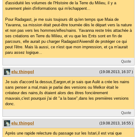
d'assiduité les volumes de l'Histoire de la Terre du Milieu, il y a
surement plein d'informations qui m'échappent...
Pour Radagast, je me suis toujours dit qu'en temps que Maia de
Yavanna, sa mission était peut-être tournée dès le départ vers la nature
et non pas vers les hommes/elfes/nains. Yavanna reste très attachée à
ses créations en Terre du Milieu, et vu que les Ents sont en fin de
parcours, elle aurait pu charger Radagast/Aiwendil de protéger ce qui
peut l'être. Mais là aussi, ce n'est que mon impression, et ça m'aurait
paru assez logique...
Quote
elu thingol
(19.08.2013, 16:37 )
Je suis d'accord la dessus,Eargon,et je sais que Aulë a crée les nains
sans penser a mal,mais je parlai des versions ou Melkor était le
créateur des nains,ils étaient alors des êtres foncièrement
mauvais,c'est pourquoi j'ai dit "a la base",dans les premières versions
donc.
Quote
elu thingol
(19.08.2013, 16:55 )
Après une rapide relecture du passage sur les Istari,il est vrai que