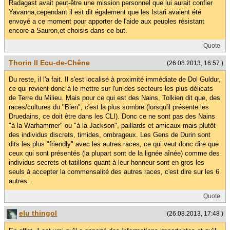
Radagast avait peut-être une mission personnel que lui aurait confier
Yavanna,cependant il est dit également que les Istari avaient été
envoyé a ce moment pour apporter de l'aide aux peuples résistant
encore a Sauron,et choisis dans ce but.
Quote
Thorin II Ecu-de-Chêne
(26.08.2013, 16:57 )
Du reste, il l'a fait. Il s'est localisé à proximité immédiate de Dol Guldur,
ce qui revient donc à le mettre sur l'un des secteurs les plus délicats
de Terre du Milieu. Mais pour ce qui est des Nains, Tolkien dit que, des
races/cultures du "Bien", c'est la plus sombre (lorsqu'il présente les
Druedains, ce doit être dans les CLI). Donc ce ne sont pas des Nains
"à la Warhammer" ou "à la Jackson", paillards et amicaux mais plutôt
des individus discrets, timides, ombrageux. Les Gens de Durin sont
dits les plus "friendly" avec les autres races, ce qui veut donc dire que
ceux qui sont présentés (la plupart sont de la lignée aînée) comme des
individus secrets et tatillons quant à leur honneur sont en gros les
seuls à accepter la commensalité des autres races, c'est dire sur les 6
autres...
Quote
elu thingol
(26.08.2013, 17:48 )