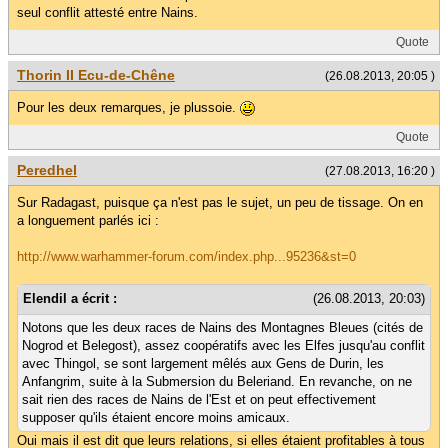
seul conflit attesté entre Nains.
Quote
Thorin II Ecu-de-Chêne
(26.08.2013, 20:05 )
Pour les deux remarques, je plussoie.
Quote
Peredhel
(27.08.2013, 16:20 )
Sur Radagast, puisque ça n'est pas le sujet, un peu de tissage. On en
a longuement parlés ici :
http://www.warhammer-forum.com/index.php...95236&st=0
Elendil a écrit :
(26.08.2013, 20:03)
Notons que les deux races de Nains des Montagnes Bleues (cités de
Nogrod et Belegost), assez coopératifs avec les Elfes jusqu'au conflit
avec Thingol, se sont largement mêlés aux Gens de Durin, les
Anfangrim, suite à la Submersion du Beleriand. En revanche, on ne
sait rien des races de Nains de l'Est et on peut effectivement
supposer qu'ils étaient encore moins amicaux.
Oui mais il est dit que leurs relations, si elles étaient profitables à tous