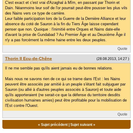
C'est exact et c'est vrai d'Azaghal à Mîm, en passant par Thorin et
Dain. Néanmoins leur soif de l'or pourrait peut-être pousser les plus vils
des Nains vers ce type de carrière.
Leur faible participation lors de la Guerre de la Dernière Alliance et leur
absence du coté de Sauron à la fin du Tiers Âge laisse cependant
penser que non. Quoique : l'inimitié entre Orques et Nains date-elle
d'avant la prise de Gundabad ? Au Premier Âge et au Deuxième Âge il
n'y a pas forcément la même haine entre les deux peuples.
Quote
Thorin II Ecu-de-Chêne
(28.08.2013, 14:27 )
Il ne me semble pas qu'ils aient jamais eu de bonnes relations.
Mais nous ne savons rien de ce qui se trame dans l'Est : les Nains
peuvent être associés par amitié à un peuple s'étant fait subjuguer par
Sauron (ou allié à d'autres peuples associés à Sauron) et toute aide
qu'ils apporteraient (ne serait-ce que la défense du territoire desdits
civilisation humaines amies) peut être profitable pour la mobilisation de
l'Est contre l'Ouest.
Quote
«
Sujet précédent
|
Sujet suivant
»