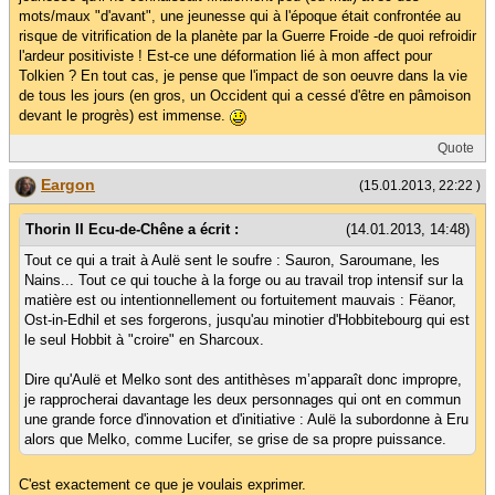
mots/maux "d'avant", une jeunesse qui à l'époque était confrontée au
risque de vitrification de la planète par la Guerre Froide -de quoi refroidir
l'ardeur positiviste ! Est-ce une déformation lié à mon affect pour
Tolkien ? En tout cas, je pense que l'impact de son oeuvre dans la vie
de tous les jours (en gros, un Occident qui a cessé d'être en pâmoison
devant le progrès) est immense.
Quote
Eargon
(15.01.2013, 22:22 )
Thorin II Ecu-de-Chêne a écrit :
(14.01.2013, 14:48)
Tout ce qui a trait à Aulë sent le soufre : Sauron, Saroumane, les
Nains... Tout ce qui touche à la forge ou au travail trop intensif sur la
matière est ou intentionnellement ou fortuitement mauvais : Fëanor,
Ost-in-Edhil et ses forgerons, jusqu'au minotier d'Hobbitebourg qui est
le seul Hobbit à "croire" en Sharcoux.
Dire qu'Aulë et Melko sont des antithèses m’apparaît donc impropre,
je rapprocherai davantage les deux personnages qui ont en commun
une grande force d'innovation et d'initiative : Aulë la subordonne à Eru
alors que Melko, comme Lucifer, se grise de sa propre puissance.
C'est exactement ce que je voulais exprimer.