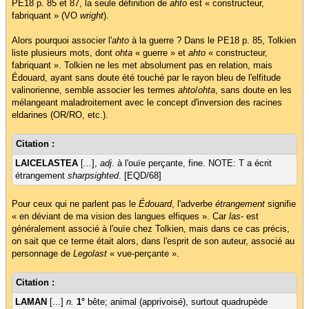
PE18 p. 85 et 87, la seule définition de
ahto
est « constructeur,
fabriquant » (VO
wright
).
Alors pourquoi associer l'
ahto
à la guerre ? Dans le PE18 p. 85, Tolkien
liste plusieurs mots, dont
ohta
« guerre » et
ahto
« constructeur,
fabriquant ». Tolkien ne les met absolument pas en relation, mais
Édouard, ayant sans doute été touché par le rayon bleu de l'elfitude
valinorienne, semble associer les termes
ahto
/
ohta
, sans doute en les
mélangeant maladroitement avec le concept d'inversion des racines
eldarines (OR/RO, etc.).
Citation :
LAICELASTEA
[...],
adj
. à l'ouïe perçante, fine. NOTE: T a écrit
étrangement
sharpsighted
. [EQD/68]
Pour ceux qui ne parlent pas le
Édouard
, l'adverbe
étrangement
signifie
« en déviant de ma vision des langues elfiques ». Car
las
- est
généralement associé à l'ouïe chez Tolkien, mais dans ce cas précis,
on sait que ce terme était alors, dans l'esprit de son auteur, associé au
personnage de
Legolast
« vue-perçante ».
Citation :
LAMAN
[...]
n.
1°
bête; animal (apprivoisé), surtout quadrupède