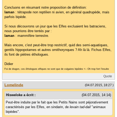
Concluons en résumant notre proposition de définition:
laman
: tétrapode non reptilien ni avien, en général quadrupède, mais
parfois bipède.
Si nous découvrons un jour que les Elfes excluaient les batraciens,
nous pourrions être tentés par :
laman
: mammifère terrestre.
Mais encore, c'est peut-être trop restrictif, quid des semi-aquatiques,
gentils hippopotames et autres ornithorynques ? Ah là là. Fichus Elfes,
ils font de piètres éthologues.
Didier
Foi de dragon, ces éthologues elfiques ne sont que de vulgaires bipèdes <-- Oh trop fort l'insulte
Quote
Lomelinde
(04.07.2015, 18:27 )
Hisweloke a écrit :
(04.07.2015, 14:14)
Peut-être induite par le fait que les Petits Nains sont péjorativement
caractérisés par les Elfes, en sindarin, de
levain tad-dail
"animaux
bipèdes".