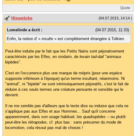
Quote
Hisweloke
(04.07.2015, 14:14 )
Lomelinde a écrit :
(04.07.2015, 11:33)
Enfin, la notion d' «
insulte
» est complètement étrangère à Tolkien.
Peut-être induite par le fait que les Petits Nains sont péjorativement
caractérisés par les Elfes, en sindarin, de
levain tad-dail
"animaux
bipèdes".
C'est en l'occurrence plus une marque de mépris (pour une espèce
supposée inférieure à l'époque) qu'un terme insultant, néanmoins. Ni
"animal", ni "bipède" ne sont intrinsèquement péjoratifs, c'est le fait de
réduire
à ces seuls termes une créature pensante et sensible qui le
devient.
Il ne me semble pas d'ailleurs que le texte dise ou induise que cela ne
s'applique pas aux Elfes et aux Hommes... Sauf qu'il concerne
apparemment, dans son usage habituel, les
quadrupèdes
-- ou plutôt
peut-être les
tétrapodes
, cf. plus bas : sans présumer du mode de
locomotion, cela résout pas mal de choses !