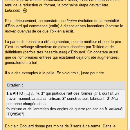
tenu de la réduction du format, la prochaine étape devrait être
Lulu.com
.
Plus sérieusement, on constate une
légère
évolution de la mentalité
d’Édouard qui commence (enfin) à dissocier ses inventions (comme le
moyen quenya
) de ce que Tolkien a écrit.
La partie dictionnaire a été augmentée, pour le meilleur et pour le pire.
C'est un mélange silencieux de gloses données par Tolkien et de
définitions (parfois très hasardeuses) d’Édouard. On constate aussi
que de nombreuses entrées qui existaient déjà ont été augmentées,
généralement à tort.
Il y a des exemples à la pelle. En voici trois, juste pour rire.
Citation :
1.a AHTO
[...]
n. m.
1°
qui pratique l'art des formes (
lit
.), qui fait un
travail manuel, artisanal, artisan.
2°
constructeur, fabricant.
3°
Milit
.
personne chargée de la
fourniture et de l'entretien des engins de guerre (en ancien fr.
artilleur
).
[TQ/85/87]
En clair, Édouard donne pas moins de 3 sens à ce terme. Dans le