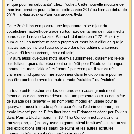
elfique pour les débutants" chez Pocket. Cette nouvelle mouture de
mon livre paraîtra pour la fin de cette année 2017 ou bien au début de
2018. La date exacte n'est pas encore fixée.
Cette 3e édition comportera une importante mise à jour du
vocabulaire haut-elfique grâce surtout aux centaines de mots inédits
parus dans la revue-fanzine Parma Eldalamberon n° 22. Mais il y
aura aussi les nombreux noms propres et mots haut-elfiques que je
n'avais pas pu inclure faute de place dans les éditions antérieurs
(j'avais dû les supprimer, choix difficile).
Il y aura aussi quelques mots quenya supprimées, clairement rejeté
par Tolkien, quand ils présentent un intérêt pour l'étude de la langue,
comme les mots "akkar-" et "ahtar-" par exemple. Il seront très
clairement indiqués comme supprimés dans le dictionnaire pour ne
pas être confondu avec les autres mots "valables" ou "valides".
La toute petite section sur les écritures sera aussi grandement
étendue pour comprendre désormais une présentation plus complète
de l'usage des tengwar -- les nombreux modes en usage pour le
quenya et aussi le mode spécial pour écrire l'eldarin commun, un
mode inventé par les Elfes linguistes en Eldamar et décrit par Tolkien
dans Parma Eldalamberon n° 18: "The Qenderin notation, and its
transcription, (...) is only used in grammatical treatises" -- mais aussi
des explications sur les sarati de Rúmil et les autres écritures
comme la très originale écriture "valmarique".