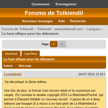
Connexion
S’enregistrer
Forums de Tolkiendil
Nouveaux messages
Aide
Recherche
Forums de Tolkiendil
>
Tolkiendil - www.tolkiendil.com
>
Langues
>
Le haut elfique pour les débutants
Page:
«
2
First Post
Last Post
Le haut elfique pour les débutants
Auteur
Message
Lomelinde
(04.07.2015, 11:33 )
J'ai décortiqué la 2ème édition.
Une fois de plus, le format s'est encore réduit et la couverture est
souple. On constate le double copyright 2015
La Martinière/Pocket
, qui
permet à Édouard d'établir un nouveau record : il passe de un à deux
éditeurs par bouquin (il a réussi à se faire jeter de
La Martinière/Le
Seuil
avant de réussir à convaincre
Pocket
). A ce rythme et compte