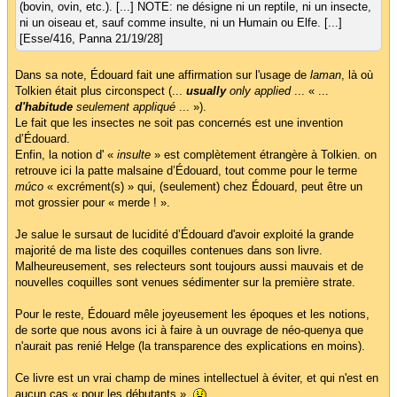
(bovin, ovin, etc.). [...] NOTE: ne désigne ni un reptile, ni un insecte,
ni un oiseau et, sauf comme insulte, ni un Humain ou Elfe. [...]
[Esse/416, Panna 21/19/28]
Dans sa note, Édouard fait une affirmation sur l'usage de
laman
, là où
Tolkien était plus circonspect (...
usually
only applied
... « ...
d'habitude
seulement appliqué
... »).
Le fait que les insectes ne soit pas concernés est une invention
d’Édouard.
Enfin, la notion d' «
insulte
» est complètement étrangère à Tolkien. on
retrouve ici la patte malsaine d’Édouard, tout comme pour le terme
múco
« excrément(s) » qui, (seulement) chez Édouard, peut être un
mot grossier pour « merde ! ».
Je salue le sursaut de lucidité d’Édouard d'avoir exploité la grande
majorité de ma liste des coquilles contenues dans son livre.
Malheureusement, ses relecteurs sont toujours aussi mauvais et de
nouvelles coquilles sont venues sédimenter sur la première strate.
Pour le reste, Édouard mêle joyeusement les époques et les notions,
de sorte que nous avons ici à faire à un ouvrage de néo-quenya que
n'aurait pas renié Helge (la transparence des explications en moins).
Ce livre est un vrai champ de mines intellectuel à éviter, et qui n'est en
aucun cas « pour les débutants ».