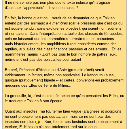
Il ne me semble pas non plus que le texte induise qu'il s'agisse
d'animaux "apprivoisés"... Invention aussi ?
En fait, la bonne question... serait de se demander ce que Tolkien
entend par des animaux à 4
membres
(car je pressens que c'est ça qui
est sous-entendu : sans exclure les bipèdes), qui soient non reptiliens
et non aviens. Dans l'interprétation actuelle des classes de tétrapodes,
cela ne laisserait que les mammifères terrestres et les batraciens --
mais historiquement, les amphibiens furent considérés comme des
reptiles, aux aléas des classifications passées et des erreurs... Et les
mammifères marins ? Z'ont pas tous le bon nombre de pattes, eux,
même si c'est pas des poiscailles pour autant !
En bref, l'éléphant d'Afrique ou d'Asie (gros clin d'oeil) serait
évidemment un
laman
, même non apprivoisé. Le kangourou aussi,
quoique (pratiquement) bipède -- et certes, convenons-en probablement
méconnu des Elfes de Terre du Milieu...
La grenouille, là, c'est moins sûr, selon ce qu'en pensaient les Elfes, ou
le traducteur Tolkien à son époque...
Quant aux insectes, ma foi, terme bien vague (araignées et scorpions
ne sont probablement pas des
lamani
, mais ce ne sont pas des
insectes non plus
-- Bon, toutes ces bestioles sont probablement à
exclure, E. Kloczko n'a pas totalement tord sur le coup.