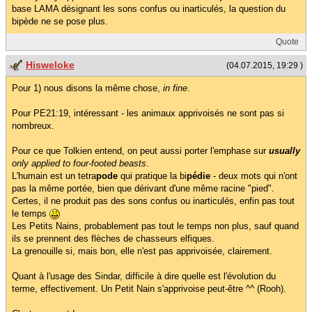
base LAMA désignant les sons confus ou inarticulés, la question du
bipède ne se pose plus.
Quote
Hisweloke
(04.07.2015, 19:29 )
Pour 1) nous disons la même chose,
in fine
.
Pour PE21:19, intéressant - les animaux apprivoisés ne sont pas si
nombreux.
Pour ce que Tolkien entend, on peut aussi porter l'emphase sur
usually
only applied to four-footed beasts
.
L'humain est un tetra
pode
qui pratique la bi
pédie
- deux mots qui n'ont
pas la même portée, bien que dérivant d'une même racine "pied".
Certes, il ne produit pas des sons confus ou inarticulés, enfin pas tout
le temps
Les Petits Nains, probablement pas tout le temps non plus, sauf quand
ils se prennent des flèches de chasseurs elfiques.
La grenouille si, mais bon, elle n'est pas apprivoisée, clairement.
Quant à l'usage des Sindar, difficile à dire quelle est l'évolution du
terme, effectivement. Un Petit Nain s'apprivoise peut-être ^^ (Rooh).