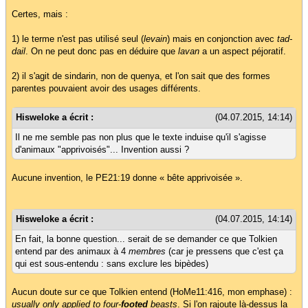
Certes, mais :
1) le terme n'est pas utilisé seul (
levain
) mais en conjonction avec
tad-
dail
. On ne peut donc pas en déduire que
lavan
a un aspect péjoratif.
2) il s'agit de sindarin, non de quenya, et l'on sait que des formes
parentes pouvaient avoir des usages différents.
Hisweloke a écrit :
(04.07.2015, 14:14)
Il ne me semble pas non plus que le texte induise qu'il s'agisse
d'animaux "apprivoisés"... Invention aussi ?
Aucune invention, le PE21:19 donne « bête apprivoisée ».
Hisweloke a écrit :
(04.07.2015, 14:14)
En fait, la bonne question... serait de se demander ce que Tolkien
entend par des animaux à 4
membres
(car je pressens que c'est ça
qui est sous-entendu : sans exclure les bipèdes)
Aucun doute sur ce que Tolkien entend (HoMe11:416, mon emphase) :
usually only applied to four-
footed
beasts
. Si l'on rajoute là-dessus la