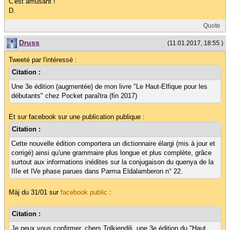
C'est amusant !
D.
Quote
Druss
(11.01.2017, 18:55 )
Tweeté par l'intéressé :
Citation :
Une 3e édition (augmentée) de mon livre "Le Haut-Elfique pour les
débutants" chez Pocket paraîtra (fin 2017)
Et sur facebook sur une publication publique :
Citation :
Cette nouvelle édition comportera un dictionnaire élargi (mis à jour et
corrigé) ainsi qu'une grammaire plus longue et plus complète, grâce
surtout aux informations inédites sur la conjugaison du quenya de la
IIIe et IVe phase parues dans Parma Eldalamberon n° 22.
Màj du 31/01 sur
facebook public
:
Citation :
Je peux vous confirmer, chers Tolkiendili, une 3e édition du "Haut