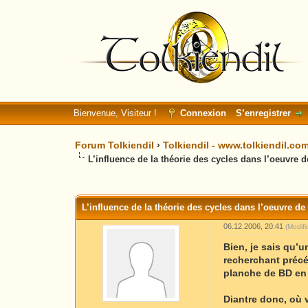
Bienvenue, Visiteur !
Connexion
S’enregistrer
Forum Tolkiendil
›
Tolkiendil - www.tolkiendil.co
L’influence de la théorie des cycles dans l’oeuvre d
Moyenne : 0 (0 vote(s))
1
2
3
4
5
L’influence de la théorie des cycles dans l’oeuvre de
06.12.2006, 20:41
(Modif
Bien, je sais qu’
recherchant précé
planche de BD en 
Diantre donc, où 