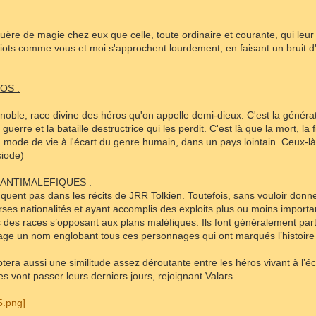
uère de magie chez eux que celle, toute ordinaire et courante, qui leur
ots comme vous et moi s'approchent lourdement, en faisant un bruit d'
OS :
s noble, race divine des héros qu'on appelle demi-dieux. C'est la générat
guerre et la bataille destructrice qui les perdit. C'est là que la mort, l
 mode de vie à l'écart du genre humain, dans un pays lointain. Ceux-là v
siode)
ANTIMALEFIQUES :
uent pas dans les récits de JRR Tolkien. Toutefois, sans vouloir donne
ses nationalités et ayant accomplis des exploits plus ou moins import
 des races s’opposant aux plans maléfiques. Ils font généralement par
age un nom englobant tous ces personnages qui ont marqués l’histoire 
tera aussi une similitude assez déroutante entre les héros vivant à l’é
es vont passer leurs derniers jours, rejoignant Valars.