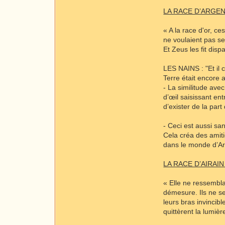
LA RACE D’ARGEN
« A la race d'or, ce
ne voulaient pas ser
Et Zeus les fit dis
LES NAINS : "Et il c
Terre était encore a
- La similitude ave
d’œil saisissant en
d’exister de la part
- Ceci est aussi sa
Cela créa des amiti
dans le monde d’Ar
LA RACE D’AIRAI
« Elle ne ressemblai
démesure. Ils ne se 
leurs bras invincibl
quittèrent la lumièr