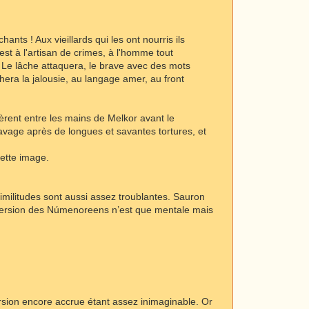
ants ! Aux vieillards qui les ont nourris ils
'est à l'artisan de crimes, à l'homme tout
s. Le lâche attaquera, le brave avec des mots
hera la jalousie, au langage amer, au front
ent entre les mains de Melkor avant le
avage après de longues et savantes tortures, et
cette image.
imilitudes sont aussi assez troublantes. Sauron
rversion des Númenoreens n’est que mentale mais
ersion encore accrue étant assez inimaginable. Or