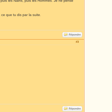
s, puis les Nains, puis les Hommes. Je ne pense
 ce que tu dis par la suite.
Répondre
#3
Répondre