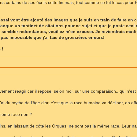
s certains de ses écrits cette fin mais, tout comme ce fut le cas pour
 essai vont être ajouté des images que je suis en train de faire 
 manque un tantinet de citations pour ce sujet et que je poste ceci 
 sembler redondantes, veuillez m’en excuser. Je reviendrais modif
st pas impossible que j'ai fais de grossières erreurs!
 !
ivement réagir car il repose, selon moi, sur une comparaison...qui n'es
'ai du mythe de l'âge d'or, c'est que la race humaine va décliner, en eff
a même race non ?
s, en laissant de côté les Orques, ne sont pas la même race. Leur nat