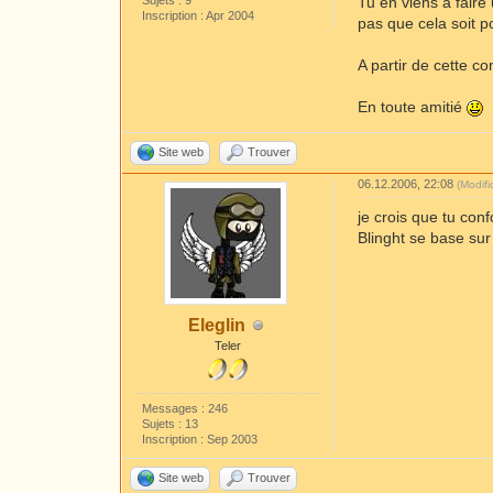
Sujets : 9
Tu en viens à faire
Inscription : Apr 2004
pas que cela soit po
A partir de cette c
En toute amitié
Site web
Trouver
06.12.2006, 22:08
(Modif
je crois que tu co
Blinght se base su
Eleglin
Teler
Messages : 246
Sujets : 13
Inscription : Sep 2003
Site web
Trouver