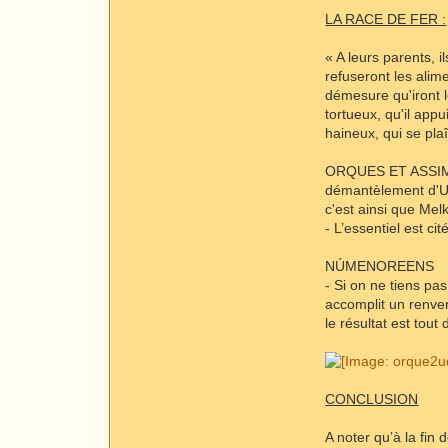
LA RACE DE FER :
« A leurs parents, i
refuseront les alime
démesure qu'iront l
tortueux, qu'il app
haineux, qui se pla
ORQUES ET ASSIMILE
démantèlement d'Utu
c'est ainsi que Mel
- L’essentiel est ci
NÚMENOREENS
- Si on ne tiens pa
accomplit un renve
le résultat est tout
CONCLUSION
A noter qu’à la fin