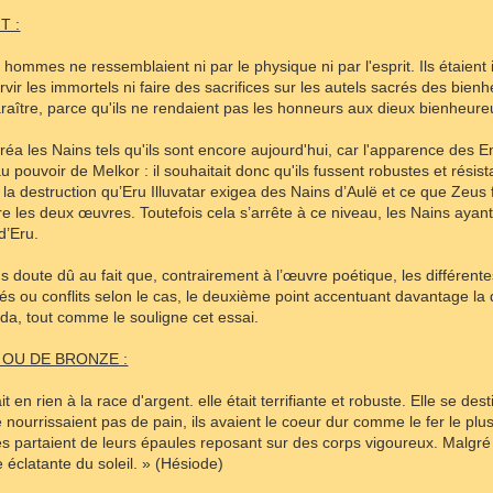
T :
s hommes ne ressemblaient ni par le physique ni par l'esprit. Ils étaient
vir les immortels ni faire des sacrifices sur les autels sacrés des bienh
paraître, parce qu'ils ne rendaient pas les honneurs aux dieux bienheur
réa les Nains tels qu'ils sont encore aujourd'hui, car l'apparence des Enf
u pouvoir de Melkor : il souhaitait donc qu'ils fussent robustes et résista
c la destruction qu’Eru Illuvatar exigea des Nains d’Aulë et ce que Zeus f
tre les deux œuvres. Toutefois cela s’arrête à ce niveau, les Nains ayant
 d’Eru.
ns doute dû au fait que, contrairement à l’œuvre poétique, les différent
és ou conflits selon le cas, le deuxième point accentuant davantage la 
da, tout comme le souligne cet essai.
N OU DE BRONZE :
t en rien à la race d'argent. elle était terrifiante et robuste. Elle se d
nourrissaient pas de pain, ils avaient le coeur dur comme le fer le plus d
es partaient de leurs épaules reposant sur des corps vigoureux. Malgré leu
e éclatante du soleil. » (Hésiode)