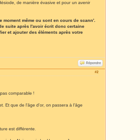
 Hésiode, de manière évasive et pour un avenir
en ce moment même ou sont en cours de scann'.
de suite après l'avoir écrit donc certaine
ier et ajouter des éléments après votre
Répondre
#2
t pas comparable !
et. Et que de l'âge d'or, on passera à l'âge
ure est différente.