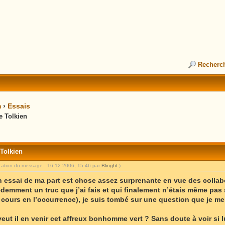
Recherc
m
›
Essais
e Tolkien
 Tolkien
ication du message : 16.12.2006, 15:46 par
Blinght
.)
un essai de ma part est chose assez surprenante en vue des collabo
demment un truc que j’ai fais et qui finalement n’étais même pas 
cours en l’occurrence), je suis tombé sur une question que je me
veut il en venir cet affreux bonhomme vert ? Sans doute à voir si 