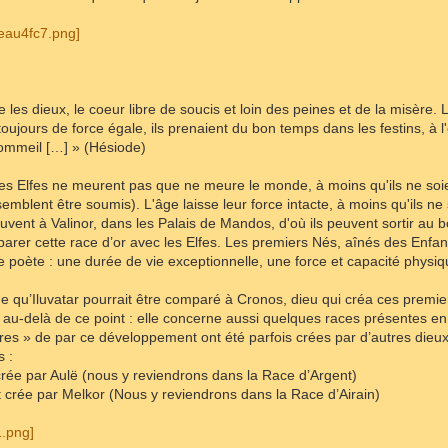
 les dieux, le coeur libre de soucis et loin des peines et de la misère. L
toujours de force égale, ils prenaient du bon temps dans les festins, à 
ommeil […] » (Hésiode)
es Elfes ne meurent pas que ne meure le monde, à moins qu'ils ne soie
emblent être soumis). L'âge laisse leur force intacte, à moins qu'ils ne s
uvent à Valinor, dans les Palais de Mandos, d'où ils peuvent sortir au bo
parer cette race d’or avec les Elfes. Les premiers Nés, aînés des Enfants
re poète : une durée de vie exceptionnelle, une force et capacité physi
 qu’Iluvatar pourrait être comparé à Cronos, dieu qui créa ces premiers 
au-delà de ce point : elle concerne aussi quelques races présentes en T
eures » de par ce développement ont été parfois crées par d’autres die
s :
crée par Aulë (nous y reviendrons dans la Race d’Argent)
 crée par Melkor (Nous y reviendrons dans la Race d’Airain)