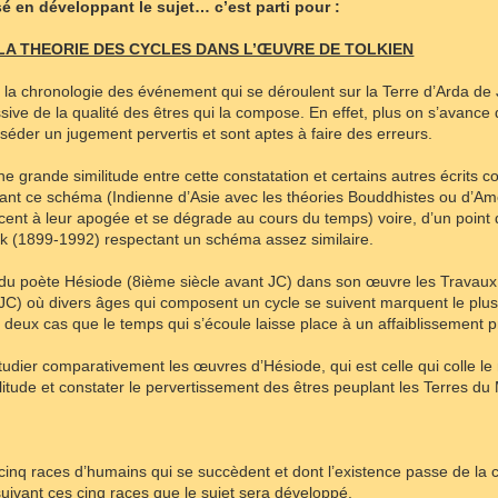
sé en développant le sujet… c’est parti pour :
 LA THEORIE DES CYCLES DANS L’ŒUVRE DE TOLKIEN
 la chronologie des événement qui se déroulent sur la Terre d’Arda de
ive de la qualité des êtres qui la compose. En effet, plus on s’avance 
sséder un jugement pervertis et sont aptes à faire des erreurs.
ne grande similitude entre cette constatation et certains autres écrit
ctant ce schéma (Indienne d’Asie avec les théories Bouddhistes ou d’A
ent à leur apogée et se dégrade au cours du temps) voire, d’un point d
k (1899-1992) respectant un schéma assez similaire.
ts du poète Hésiode (8ième siècle avant JC) dans son œuvre les Travau
JC) où divers âges qui composent un cycle se suivent marquent le plus
eux cas que le temps qui s’écoule laisse place à un affaiblissement pr
udier comparativement les œuvres d’Hésiode, qui est celle qui colle le 
ilitude et constater le pervertissement des êtres peuplant les Terres du 
cinq races d’humains qui se succèdent et dont l’existence passe de la
suivant ces cinq races que le sujet sera développé.