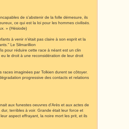
 incapables de s'abstenir de la folle démesure, ils
eureux, ce qui est la loi pour les hommes civilisés.
eux. » (Hésiode)
ants à venir n'était pas claire à son esprit et la
nts." Le Silmarillion
is pour réduire cette race à néant est un clin
 eu le droit à une reconsidération de leur droit
es races imaginées par Tolkien durent se côtoyer.
dégradation progressive des contacts et relations
estinait aux funestes oeuvres d'Arès et aux actes de
ur, terribles à voir. Grande était leur force et
r aspect effrayant, la noire mort les prit, et ils