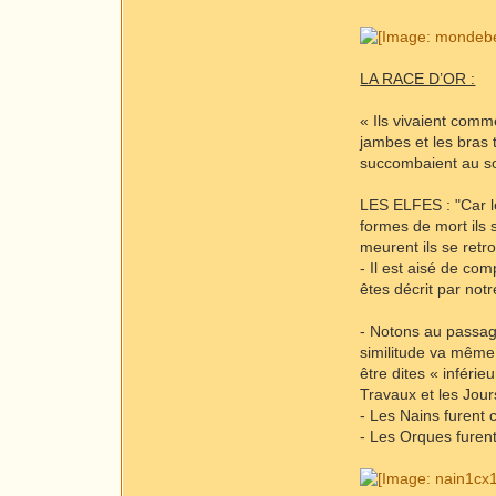
LA RACE D’OR :
« Ils vivaient comme
jambes et les bras 
succombaient au s
LES ELFES : "Car l
formes de mort ils s
meurent ils se retro
- Il est aisé de com
êtes décrit par not
- Notons au passage
similitude va même 
être dites « inféri
Travaux et les Jour
- Les Nains furent 
- Les Orques furent