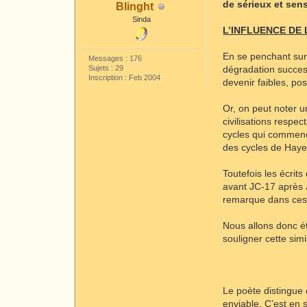
de sérieux et sen
Blinght
Sinda
L’INFLUENCE DE
En se penchant sur
Messages : 176
Sujets : 29
dégradation success
Inscription : Feb 2004
devenir faibles, po
Or, on peut noter u
civilisations respe
cycles qui commenc
des cycles de Haye
Toutefois les écri
avant JC-17 après 
remarque dans ces d
Nous allons donc ét
souligner cette sim
Le poète distingue 
enviable. C’est en 