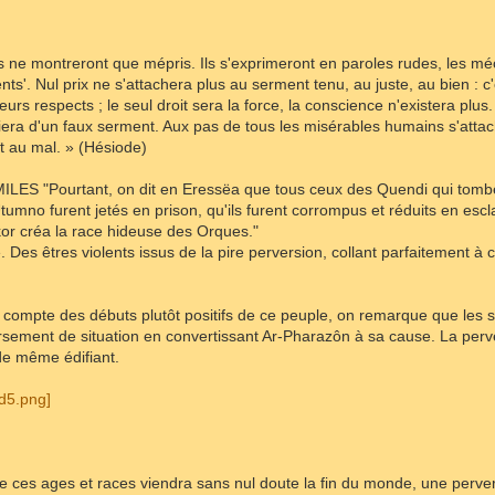
ls ne montreront que mépris. Ils s'exprimeront en paroles rudes, les méch
nts'. Nul prix ne s'attachera plus au serment tenu, au juste, au bien : c
eurs respects ; le seul droit sera la force, la conscience n'existera plu
uiera d'un faux serment. Aux pas de tous les misérables humains s'attac
ît au mal. » (Hésiode)
S "Pourtant, on dit en Eressëa que tous ceux des Quendi qui tombèr
mno furent jetés en prison, qu'ils furent corrompus et réduits en escl
kor créa la race hideuse des Orques."
té. Des êtres violents issus de la pire perversion, collant parfaitement à 
s compte des débuts plutôt positifs de ce peuple, on remarque que les s
rsement de situation en convertissant Ar-Pharazôn à sa cause. La pe
 de même édifiant.
 de ces ages et races viendra sans nul doute la fin du monde, une perv