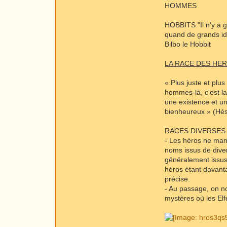
HOMMES
HOBBITS "Il n'y a g
quand de grands idi
Bilbo le Hobbit
LA RACE DES HER
« Plus juste et plu
hommes-là, c'est la 
une existence et un
bienheureux » (Hé
RACES DIVERSES 
- Les héros ne manq
noms issus de diver
généralement issus
héros étant davant
précise.
- Au passage, on no
mystères où les Elf