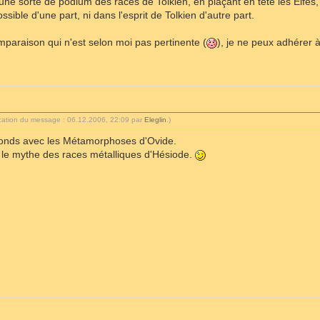
 une sorte de podium des races de Tolkien, en plaçant en tête les Elfe
ssible d'une part, ni dans l'esprit de Tolkien d'autre part.
omparaison qui n'est selon moi pas pertinente (
), je ne peux adhérer à
ication du message : 06.12.2006, 22:09 par
Eleglin
.)
nfonds avec les Métamorphoses d'Ovide.
r le mythe des races métalliques d'Hésiode.