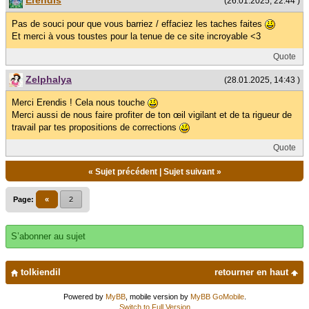
Erendis
(26.01.2025, 22:44 )
Pas de souci pour que vous barriez / effaciez les taches faites
Et merci à vous toustes pour la tenue de ce site incroyable <3
Quote
Zelphalya
(28.01.2025, 14:43 )
Merci Erendis ! Cela nous touche
Merci aussi de nous faire profiter de ton œil vigilant et de ta rigueur de
travail par tes propositions de corrections
Quote
«
Sujet précédent
|
Sujet suivant
»
Page:
«
2
S’abonner au sujet
tolkiendil
retourner en haut
Powered by
MyBB
, mobile version by
MyBB GoMobile
.
Switch to Full Version