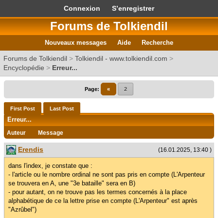
Connexion
S’enregistrer
Forums de Tolkiendil
Nouveaux messages
Aide
Recherche
Forums de Tolkiendil
>
Tolkiendil - www.tolkiendil.com
>
Encyclopédie
>
Erreur...
Page:
«
2
First Post
Last Post
Erreur...
Auteur
Message
Erendis
(16.01.2025, 13:40 )
dans l'index, je constate que :
- l'article ou le nombre ordinal ne sont pas pris en compte (L'Arpenteur
se trouvera en A, une "3e bataille" sera en B)
- pour autant, on ne trouve pas les termes concernés à la place
alphabétique de ce la lettre prise en compte (L'Arpenteur" est après
"Azrûbel")