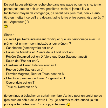
De part la possibilité de recherche dans une page ou sur le site, je ne
pense pas que ce soit un vrai problème, mais si jamais il y a
facilement moyen de corriger ça, ça serait pas plus mal, non ? Peut-
être en mettant ce qu'il y a devant ladite lettre entre parenthèse après ?
ex : Arpenteur (L')
Sinon :
- il serait peut-être intéressant d'indiquer que les personnage avec un
prénom et un nom sont indexés à leur prénom ?
- Casebonne (homonymie) est en A
- Halles de Mandos et Rivière de la Forêt sont en C
- Pépère Deuxpied est en D (alors que Dora Sacquet aussi)
- Route de l’Est est en G
- Gardiens et Heren Istarion sont en I
- Rue du Jette-Sac est en J
- Fermier Magotte, Rerir et Taras sont en M
- Chants et poèmes du Livre Rouge est en P
- Oserondule est en T
- Touc du Nord est en V
(je continue à éplucher un certain nombre d'article pour un projet perso
(j'en suis au début de la lettre L ^^) ; je pourrais te dire quand j'ai fini
pour que tu traites tout d'un coup, si tu veux