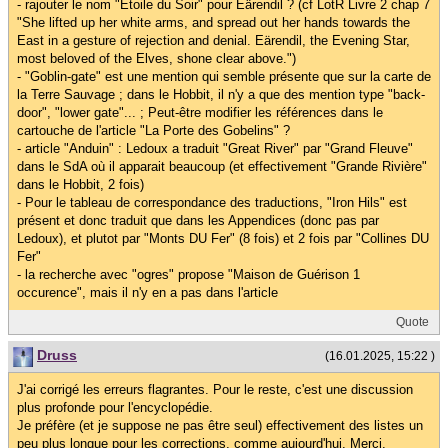
- rajouter le nom "Etoile du Soir" pour Eärendil ? (cf LotR Livre 2 chap 7
"She lifted up her white arms, and spread out her hands towards the
East in a gesture of rejection and denial. Eärendil, the Evening Star,
most beloved of the Elves, shone clear above.")
- "Goblin-gate" est une mention qui semble présente que sur la carte de
la Terre Sauvage ; dans le Hobbit, il n'y a que des mention type "back-
door", "lower gate"... ; Peut-être modifier les références dans le
cartouche de l'article "La Porte des Gobelins" ?
- article "Anduin" : Ledoux a traduit "Great River" par "Grand Fleuve"
dans le SdA où il apparait beaucoup (et effectivement "Grande Rivière"
dans le Hobbit, 2 fois)
- Pour le tableau de correspondance des traductions, "Iron Hils" est
présent et donc traduit que dans les Appendices (donc pas par
Ledoux), et plutot par "Monts DU Fer" (8 fois) et 2 fois par "Collines DU
Fer"
- la recherche avec "ogres" propose "Maison de Guérison 1
occurence", mais il n'y en a pas dans l'article
Quote
Druss
(16.01.2025, 15:22 )
J'ai corrigé les erreurs flagrantes. Pour le reste, c'est une discussion
plus profonde pour l'encyclopédie.
Je préfère (et je suppose ne pas être seul) effectivement des listes un
peu plus longue pour les corrections, comme aujourd'hui. Merci.