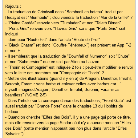
Rajouts :
- La traduction de Grindwall dans "Bombadil en bateau" traduit par
Hedayat est "Murmoulu" ; d'où viendrai la traduction "Mur de la Grille" ?
- "Plaine Gardée" renvoie vers "Tumladen" et non "Talath Dirnen"
- "Ports Gris" renvoie vers "Havres Gris" sans que "Ports Gris" soit
indiqué
- idem pour "Route Est" dans l'article "Route de l'Est"
- "Black Chasm" (et donc "Gouffre Ténébreux") est présent en App F-2
et non E
- Il semblerait que la traduction de "Downfall of Numenor" soit "Chute"
et non "Submersion" que ce soit par Alien ou Lauzon
- "Thorin et Compagnie" est indiquée 2 fois ; peut-être modifier le renvoi
vers la liste des membres par "Compagnie de Thorin" ?
- Mettre des illustrations (quand il y en a) de Aragorn, Denethor, Imrahil,
Boromir, Faramir sans barbe et enlever celles avec barbes car : "I
myself imagined Aragorn, Denethor, Imrahil, Boromir, Faramir as
beardless" (NOME 2-5)
- Dans l'article sur la correspondance des traductions, "Front Gate" est
aussi traduit par "Grande Porte" dans le chapitre 13 du Hobbits de
Ledoux
- Quand on cherche "Elfes des Bois", il y a une page qui porte ce titre,
mais elle renvoie vers la page Sindar où il n'y a aucune mention "Elfes
des Bois" (cette mention n'apparait pas non plus dans l'article "Elfes
Sylvains")