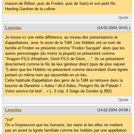
maison de Bilbon, puis de Frodon, puis de Sam) et son petit fils
Harding Gardner de la colline.
Quote
Legolas
(14.02.2004, 04:01 )
Je trouve ici une nette différence, au niveau des présentations et
d'appellations, avec le reste de la TdM. Les Hobbits ont un nom de
famille et Frodon se présente comme "Frodon Sacquet" alors que les
autres personnages (du moins la plupart) se présentent comme
"Aragorn FILS d'Arathorn, Gimli FILS de Gloïn, ...". Ils se présentent
directement comme le fils de leur géniteur direct (quoi de plus naturel
?) alors que les Hobbits se présentent comme descendant d'une lignée
portant un même nom qui rassemble en un lieu.
Cette habitude d'appellation des gens de la TdM se retrouve dans la
bouche de Denethor «
Adieu ! dit-il Adieu, Peregrïn fils de Paladin !
Votre service fut bref...
» L. 5 chp. 4 Siège de Gondor (p.882)
Quote
Legolas
(14.02.2004, 04:09 )
*zut*
On a l'impression que les humains, les nains et les elfes ne mettent
pas en avant la lignée familiale comme les hobbits par une appellation