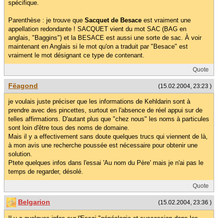
spécifique.
Parenthèse : je trouve que
Sacquet de Besace
est vraiment une
appellation redondante ! SACQUET vient du mot SAC (BAG en
anglais, "Baggins") et la BESACE est aussi une sorte de sac. À voir
maintenant en Anglais si le mot qu'on a traduit par "Besace" est
vraiment le mot désignant ce type de contenant.
Quote
Fëagond
(15.02.2004, 23:23 )
je voulais juste préciser que les informations de Kehldarin sont à
prendre avec des pincettes, surtout en l'absence de réel appui sur de
telles affirmations. D'autant plus que "chez nous" les noms à particules
sont loin d'être tous des noms de domaine.
Mais il y a effectivement sans doute quelques trucs qui viennent de là,
à mon avis une recherche poussée est nécessaire pour obtenir une
solution.
Ptete quelques infos dans l'essai 'Au nom du Père' mais je n'ai pas le
temps de regarder, désolé.
Quote
Belgarion
(15.02.2004, 23:36 )