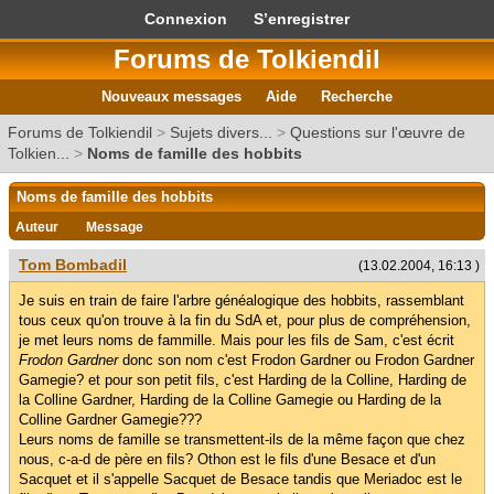
Connexion
S’enregistrer
Forums de Tolkiendil
Nouveaux messages
Aide
Recherche
Forums de Tolkiendil
>
Sujets divers...
>
Questions sur l'œuvre de
Tolkien...
>
Noms de famille des hobbits
Noms de famille des hobbits
Auteur
Message
Tom Bombadil
(13.02.2004, 16:13 )
Je suis en train de faire l'arbre généalogique des hobbits, rassemblant
tous ceux qu'on trouve à la fin du SdA et, pour plus de compréhension,
je met leurs noms de fammille. Mais pour les fils de Sam, c'est écrit
Frodon Gardner
donc son nom c'est Frodon Gardner ou Frodon Gardner
Gamegie? et pour son petit fils, c'est Harding de la Colline, Harding de
la Colline Gardner, Harding de la Colline Gamegie ou Harding de la
Colline Gardner Gamegie???
Leurs noms de famille se transmettent-ils de la même façon que chez
nous, c-a-d de père en fils? Othon est le fils d'une Besace et d'un
Sacquet et il s'appelle Sacquet de Besace tandis que Meriadoc est le