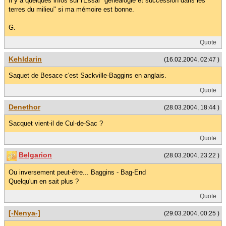
Il y a quelques infos sur l'Essai "généalogie et succession dans les
terres du milieu" si ma mémoire est bonne.
G.
Quote
Kehldarin
(16.02.2004, 02:47 )
Saquet de Besace c'est Sackville-Baggins en anglais.
Quote
Denethor
(28.03.2004, 18:44 )
Sacquet vient-il de Cul-de-Sac ?
Quote
Belgarion
(28.03.2004, 23:22 )
Ou inversement peut-être... Baggins - Bag-End
Quelqu'un en sait plus ?
Quote
[-Nenya-]
(29.03.2004, 00:25 )