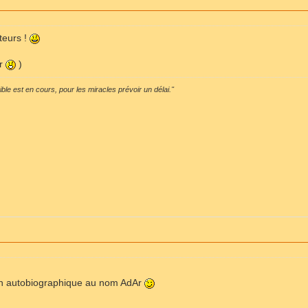
uteurs !
ur
)
sible est en cours, pour les miracles prévoir un délai."
tion autobiographique au nom AdAr