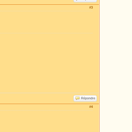
#3
Répondre
#4