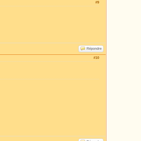
#9
Répondre
#10