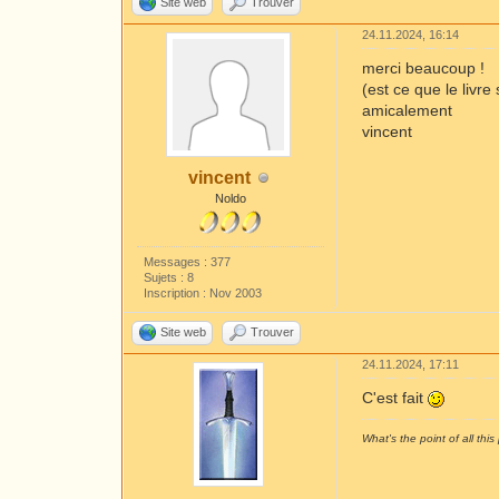
Site web
Trouver
24.11.2024, 16:14
merci beaucoup !
(est ce que le livre
amicalement
vincent
vincent
Noldo
Messages : 377
Sujets : 8
Inscription : Nov 2003
Site web
Trouver
24.11.2024, 17:11
C'est fait
What's the point of all this 