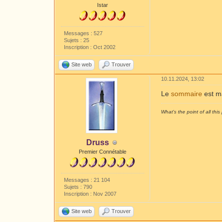
Istar
Messages : 527
Sujets : 25
Inscription : Oct 2002
Site web
Trouver
10.11.2024, 13:02
Le
sommaire
est ma
What's the point of all this 
Druss
Premier Connétable
Messages : 21 104
Sujets : 790
Inscription : Nov 2007
Site web
Trouver