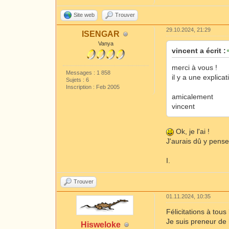
Site web
Trouver
29.10.2024, 21:29
ISENGAR
Vanya
vincent a écrit :
merci à vous !
Messages : 1 858
il y a une explic
Sujets : 6
Inscription : Feb 2005
amicalement
vincent
Ok, je l'ai !
J'aurais dû y pense
I.
Trouver
01.11.2024, 10:35
Félicitations à tous
Je suis preneur de 
Hisweloke