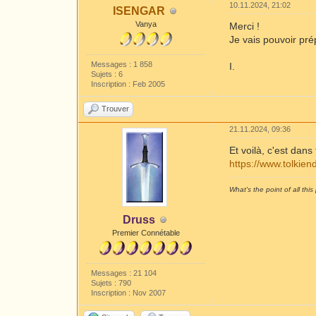
10.11.2024, 21:02
ISENGAR
Vanya
Merci !
Je vais pouvoir pr
Messages : 1 858
I.
Sujets : 6
Inscription : Feb 2005
Trouver
21.11.2024, 09:36
Et voilà, c'est dans
https://www.tolkiend
What's the point of all this 
Druss
Premier Connétable
Messages : 21 104
Sujets : 790
Inscription : Nov 2007