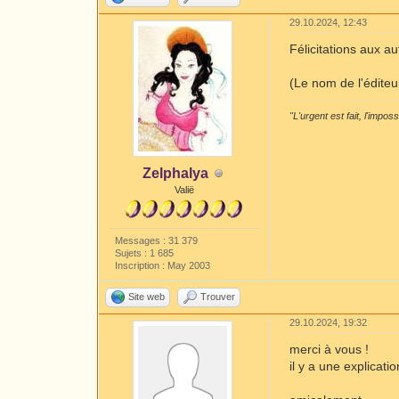
29.10.2024, 12:43
Félicitations aux a
(Le nom de l'édite
"L'urgent est fait, l'impos
Zelphalya
Valië
Messages : 31 379
Sujets : 1 685
Inscription : May 2003
Site web
Trouver
29.10.2024, 19:32
merci à vous !
il y a une explica