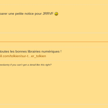
éparer une petite notice pour JRRVF
 toutes les bonnes librairies numériques !
il.com/tolkien/sur-t...er_tolkien
pedantry if you can't get a detail like this right?