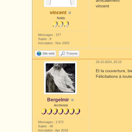
amicalement
vincent
vincent
Noldo
Messages : 377
Sujets : 8
Inscription : Nov 2003
Site web
Trouver
29.10.2024, 20:19
Et la couverture, b
Félicitations à toute
Bergelmir
Archiviste
Messages : 2 972
Sujets : 46
Inscription : Apr 2018