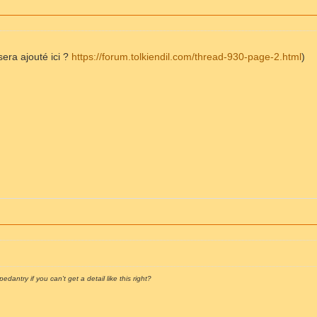
 sera ajouté ici ?
https://forum.tolkiendil.com/thread-930-page-2.html
)
pedantry if you can't get a detail like this right?