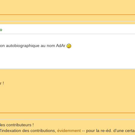
ation autobiographique au nom AdAr
r !
 les contributeurs !
l'indexation des contributions,
évidemment
-- pour la re-éd. d'une cert