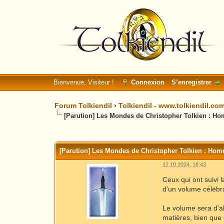
Bienvenue, Visiteur !
Connexion
S’enregistrer
Forum Tolkiendil
›
Tolkiendil - www.tolkiendil.co
[Parution] Les Mondes de Christopher Tolkien : H
Moyenne : 0 (0 vote(s))
1
2
3
4
5
[Parution] Les Mondes de Christopher Tolkien : Ho
12.10.2024, 18:43
Ceux qui ont suivi 
d'un volume célébran
Le volume sera d'a
matières, bien que 