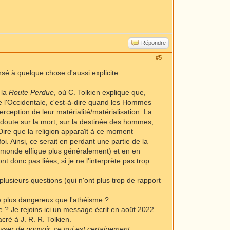
Répondre
#5
nsé à quelque chose d'aussi explicite.
 la
Route Perdue
, où C. Tolkien explique que,
de l'Occidentale, c'est-à-dire quand les Hommes
rception de leur matérialité/matérialisation. La
 (doute sur la mort, sur la destinée des hommes,
 Dire que la religion apparaît à ce moment
. Ainsi, ce serait en perdant une partie de la
u monde elfique plus généralement) et en en
donc pas liées, si je ne l'interprète pas trop
lusieurs questions (qui n'ont plus trop de rapport
me plus dangereux que l'athéisme ?
que ? Je rejoins ici un message écrit en août 2022
acré à J. R. R. Tolkien.
sser de pouvoir, ce qui est certainement