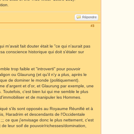
tion.
Répondre
#3
 m'avait fait douter était le "ce qui n'aurait pas
a conscience historique qui doit s'étaler sur
le trop faible et "introverti" pour pouvoir
on ou Glaurung (et qu'il n'y a plus, après le
n que de dominer le monde (politiquement).
me d'argent et d'or, et Glaurung par exemple, une
. Toutefois, c'est bien lui qui me semble le plus
té d'immobiliser et de manipuler les Hommes.
iqué s'ils sont opposés au Royaume Réunifié et à
ais, Haradrim et descendants de l'Occidentale
; ce que j'envisage donc le plus nettement, c'est
t de leur soif de pouvoir/richesses/domination,