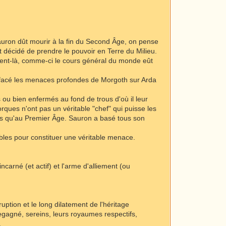
Sauron dût mourir à la fin du Second Âge, on pense
t décidé de prendre le pouvoir en Terre du Milieu.
ment-là, comme-ci le cours général du monde eût
effacé les menaces profondes de Morgoth sur Arda
s ou bien enfermés au fond de trous d'où il leur
orques n'ont pas un véritable "chef" qui puisse les
ants qu'au Premier Âge. Sauron a basé tous son
ibles pour constituer une véritable menace.
carné (et actif) et l'arme d'alliement (ou
ption et le long dilatement de l'héritage
t regagné, sereins, leurs royaumes respectifs,
.