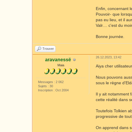
Enfin, concernant l
Pouvoir- que lorsqu
pas eu lieu, et il 
Valr.... c'est du m
Bonne journée.
Trouver
26.12.2023, 13:42
aravanessë
Maia
Aiya cher utilisateur
Nous pouvons aussi
Messages : 2 062
sous le règne d'Eld
Sujets : 30
Inscription : Oct 2004
Il y ait notamment f
cette réalité dans 
Toutefois Tolkien a
progressive de tout 
On apprend dans 