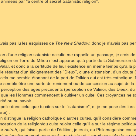
nimées par "a centre of secret Satanistic religion".
avais pas lu les esquisses de
The New Shadow
, donc je n'avais pas pe
ation d'une religion sataniste occulte me rappelle un passage, je crois de
religion en Terre du Milieu n'est apparue qu'à partir de la Submersion 
alar, et donc à la certitude de leur existence en même temps qu'à la pe
c le résultat d'un éloignement des "Dieux", d'une distension, d'un doute
s cela me semble étonnant de la part de Tolkien qui est très catholique.
 semble être une sorte de reniement ou de concession au sujet de la foi
a perception des âges précédents (perception de Valinor, des Dieux, d
 que les Hommes commencent à cultiver un culte. Ces croyances ne sont 
rité ou au savoir.
lle donc celui que tu cites sur le "satanisme", et je me pose dès lors p
vrai) :
en distingue la religion catholique d'autres cultes, qu'il considère com
ception de la religion/du culte rejoint celle qu'il a sur le régime politi
par
rintrah
, qui faisait partie de l'édition, je crois, du Philomagasine cons
 d'un fonctionnement purement anarchiste où il serait possible de se pa