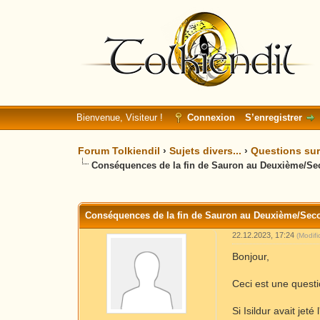
Bienvenue, Visiteur !
Connexion
S’enregistrer
Forum Tolkiendil
›
Sujets divers...
›
Questions sur 
Conséquences de la fin de Sauron au Deuxième/S
Moyenne : 0 (0 vote(s))
1
2
3
4
5
Conséquences de la fin de Sauron au Deuxième/Sec
22.12.2023, 17:24
(Modif
Bonjour,
Ceci est une questi
Si Isildur avait je