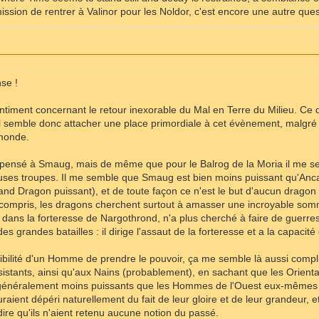
ssion de rentrer à Valinor pour les Noldor, c'est encore une autre ques
se !
ntiment concernant le retour inexorable du Mal en Terre du Milieu. Ce qui
 il semble donc attacher une place primordiale à cet évènement, malgré s
 monde.
is pensé à Smaug, mais de même que pour le Balrog de la Moria il me semb
ses troupes. Il me semble que Smaug est bien moins puissant qu'Ancalig
and Dragon puissant), et de toute façon ce n'est le but d'aucun drago
i compris, les dragons cherchent surtout à amasser une incroyable som
llé dans la forteresse de Nargothrond, n'a plus cherché à faire de guerres
s grandes batailles : il dirige l'assaut de la forteresse et a la capaci
ibilité d'un Homme de prendre le pouvoir, ça me semble là aussi compl
istants, ainsi qu'aux Nains (probablement), en sachant que les Orient
t généralement moins puissants que les Hommes de l'Ouest eux-mêmes ;;
ient dépéri naturellement du fait de leur gloire et de leur grandeur, e
dire qu'ils n'aient retenu aucune notion du passé.