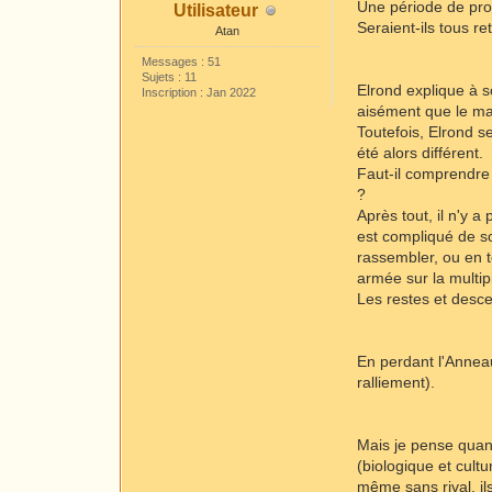
Une période de pro
Utilisateur
Seraient-ils tous r
Atan
Messages : 51
Sujets : 11
Elrond explique à s
Inscription : Jan 2022
aisément que le mal
Toutefois, Elrond 
été alors différent.
Faut-il comprendre
?
Après tout, il n'y 
est compliqué de sor
rassembler, ou en t
armée sur la multip
Les restes et desce
En perdant l'Anneau
ralliement).
Mais je pense quand
(biologique et cultu
même sans rival, il