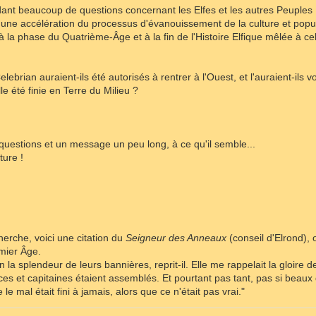
nt beaucoup de questions concernant les Elfes et les autres Peuples
é une accélération du processus d'évanouissement de la culture et popul
 la phase du Quatrième-Âge et à la fin de l'Histoire Elfique mêlée à c
?
elebrian auraient-ils été autorisés à rentrer à l'Ouest, et l'auraient-ils v
le été finie en Terre du Milieu ?
questions et un message un peu long, à ce qu'il semble...
ture !
cherche, voici une citation du
Seigneur des Anneaux
(conseil d'Elrond), 
emier Âge.
n la splendeur de leurs bannières, reprit-il. Elle me rappelait la gloire
ces et capitaines étaient assemblés. Et pourtant pas tant, pas si beaux
le mal était fini à jamais, alors que ce n'était pas vrai."