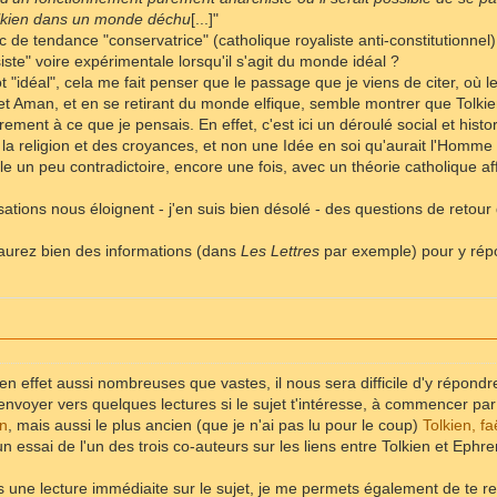
olkien dans un monde déchu
[...]"
nc de tendance "conservatrice" (catholique royaliste anti-constitutionnel)
ste" voire expérimentale lorsqu'il s'agit du monde idéal ?
t "idéal", cela me fait penser que le passage que je viens de citer, où 
 et Aman, et en se retirant du monde elfique, semble montrer que Tolki
irement à ce que je pensais. En effet, c'est ici un déroulé social et histo
la religion et des croyances, et non une Idée en soi qu'aurait l'Homm
e un peu contradictoire, encore une fois, avec un théorie catholique a
ations nous éloignent - j'en suis bien désolé - des questions de retour d
aurez bien des informations (dans
Les Lettres
par exemple) pour y répo
en effet aussi nombreuses que vastes, il nous sera difficile d'y répondr
envoyer vers quelques lectures si le sujet t'intéresse, à commencer par
on
, mais aussi le plus ancien (que je n'ai pas lu pour le coup)
Tolkien, fa
 essai de l'un des trois co-auteurs sur les liens entre Tolkien et Ephre
 une lecture immédiaite sur le sujet, je me permets également de te redi