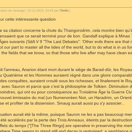
ication du message : 22.12.2023, 23:45 par
Tikidiki
.)
ur cette intéressante question
 sa citation concerne la chute du Thangorodrim, cela montre bien qu'
pensaient que ce serait terminé pour de bon. Gandalf explique à Minas Tir
es suivants (SdA V 9 "The Last Debates": 'Other evils there are that 
not our part to master all the tides of the world, but to do what is in us
n the fields that we know, so that those who live after may have clean ea
truit l'anneau, Anarion étant mort durant le siège de Barad-dûr, les Roy
au Quatrième et les Hommes auraient régné dans une gloire comparable
 des conquêtes, auraient croulé sous les richesses, et finalement le R
ir avec Sauron et parce que c'est la philosophie de Tolkien. Diminutio
indres, qui ont eu pour conséquence au Troisième Âge la Guerre Civil
uvel émissaire du mal (un Numenoréen Noir, un Haradrim, un Oriental
se et profiter de la dissension. Smaug aurait aussi pu s'y associer...
 situation aurait été la même, puisque Sauron ne les a pas beaucoup me
t été accélérés par la perte des Trois Anneaux, éteints par la destructio
 effets du temps ("[The Three Rings] are operative in preserving the me
here Time seems to stand still and decay is restrained, a semblance of 