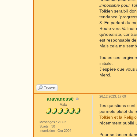
impossible pour T
Tolkien serait-il do
tendance "progressi
3. En parlant du mo
Route vers Valinor
qu'idéaliste, contra
est responsable de 
Mais cela me sembl
Toutes ces tergivers
initiale.
J'espère que vous 
Merci.
Trouver
26.12.2023, 17:09
aravanessë
Maia
Tes questions sont 
permets plutôt de r
Tolkien et la Religi
Messages : 2 062
récemment publié un
Sujets : 30
Inscription : Oct 2004
Pour se lancer dans