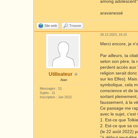
among adolescent" a
aravanessë
Site web
Trouver
26.12.2023, 16:15
Merci encore, je n'
Par ailleurs, ta cit
selon son père, la 
perdent accès aux V
religion serait don
Utilisateur
sur les Elfes). Mai
Atan
symbolique, cela me
Messages : 51
conscience et de l
Sujets : 11
sortant pleinement,
Inscription : Jan 2022
faussement, à la vé
Ce passage me rappe
avec le sujet, c'est 
1. Est-ce que Tolki
2. Est-ce que sa con
(le 22 août 2022) 
"
à défaut peut-être