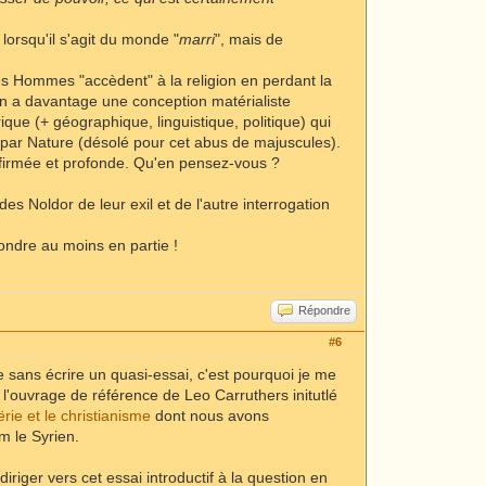
 lorsqu'il s'agit du monde "
marri
", mais de
les Hommes "accèdent" à la religion en perdant la
en a davantage une conception matérialiste
rique (+ géographique, linguistique, politique) qui
e par Nature (désolé pour cet abus de majuscules).
ffirmée et profonde. Qu'en pensez-vous ?
es Noldor de leur exil et de l'autre interrogation
ndre au moins en partie !
Répondre
#6
e sans écrire un quasi-essai, c'est pourquoi je me
 l'ouvrage de référence de Leo Carruthers initutlé
ërie et le christianisme
dont nous avons
m le Syrien.
riger vers cet essai introductif à la question en