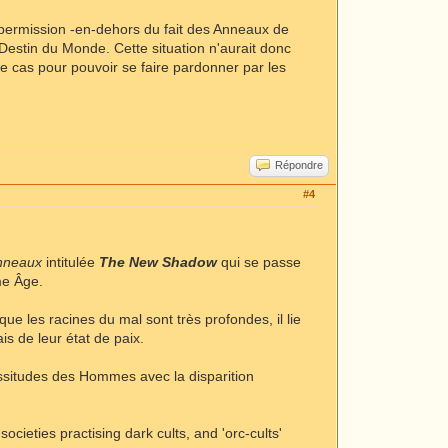
a permission -en-dehors du fait des Anneaux de
 Destin du Monde. Cette situation n'aurait donc
 ce cas pour pouvoir se faire pardonner par les
Répondre
#4
nneaux
intitulée
The New Shadow
qui se passe
me Âge.
ue les racines du mal sont très profondes, il lie
is de leur état de paix.
issitudes des Hommes avec la disparition
ocieties practising dark cults, and 'orc-cults'