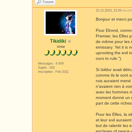
Trouver
22.12.2023, 23:39
(Modif
Bonjour et merci po
Pour Elrond, comme
Premier, les Elfes 
Tikidiki
de même pour les Âg
Ishtar
emissary. Yet it is 
uprooting the evil i
ours to rule.").
Messages : 6 509
Sujets : 202
Si Isildur avait dé
Inscription : Feb 2011
comme ils le sont 
rois auraient mené
n'avaient rien à vo
avec les hommes mo
moment donné un no
part de cette riches
Pour les Elfes, la
et leur exil auraien
but de ralentir les
enclaves of peace w