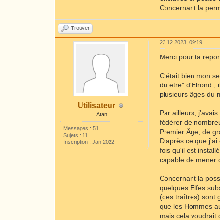
Concernant la permi
Trouver
23.12.2023, 09:19
Merci pour ta répon
C'était bien mon se
dû être" d'Elrond ;
plusieurs âges du
Utilisateur
Par ailleurs, j'ava
Atan
fédérer de nombreu
Messages : 51
Premier Âge, de gr
Sujets : 11
D'après ce que j'a
Inscription : Jan 2022
fois qu'il est insta
capable de mener de
Concernant la poss
quelques Elfes subs
(des traîtres) son
que les Hommes aura
mais cela voudrait 