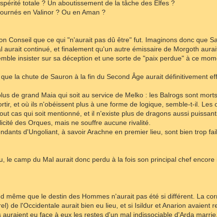
spérité totale ? Un aboutissement de la tâche des Elfes ?
etournés en Valinor ? Ou en Aman ?
on Conseil que ce qui "n'aurait pas dû être" fut. Imaginons donc que 
 aurait continué, et finalement qu'un autre émissaire de Morgoth aurai
semble insister sur sa déception et une sorte de "paix perdue" à ce mo
 que la chute de Sauron à la fin du Second Âge aurait définitivement 
a plus de grand Maia qui soit au service de Melko : les Balrogs sont mort
tir, et où ils n'obéissent plus à une forme de logique, semble-t-il. Les 
out cas qui soit mentionné, et il n'existe plus de dragons aussi puiss
licité des Orques, mais ne souffre aucune rivalité.
ndants d'Ungoliant, à savoir Arachne en premier lieu, sont bien trop fa
, le camp du Mal aurait donc perdu à la fois son principal chef encore in
 même que le destin des Hommes n'aurait pas été si différent. La corru
rel) de l'Occidentale aurait bien eu lieu, et si Isildur et Anarion avaien
s auraient eu face à eux les restes d'un mal indissociable d'Arda marrie