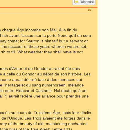
Répondre
#2
à chaque Âge incombe son Mal. À la fin du
ith avant l'assaut sur la porte Noire qu'il en sera
may come; for Sauron is himself but a servant or
 for the succour of those years wherein we are set,
rth to till. What weather they shall have is not
aumes d'Arnor et de Gondor auraient été unis
 à celle du Gondor au début de son histoire. Les
oyaume aurait décliné face à des menaces qui
n de l'héritage et du sang numenoréen, mélange
e entre Eldacar et Castamir. Nul doute qu'à un
 ?) aurait fédéré une alliance pour prendre une
nacés au cours du Troisième Âge, mais leur déclin
n de l'Unique. Les Trois avaient été forgés dans le
mory of the beauty of old, maintaining enchanted
the bliss of the True West" Lettre 131).