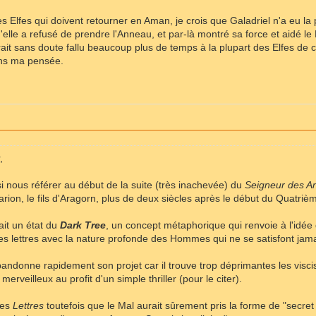
es Elfes qui doivent retourner en Aman, je crois que Galadriel n'a eu l
'elle a refusé de prendre l'Anneau, et par-là montré sa force et aidé le
aurait sans doute fallu beaucoup plus de temps à la plupart des Elfes de
oins ma pensée.
,
 nous référer au début de la suite (très inachevée) du
Seigneur des A
arion, le fils d'Aragorn, plus de deux siècles après le début du Quatriè
ait un état du
Dark Tree
, un concept métaphorique qui renvoie à l'idée q
ses lettres avec la nature profonde des Hommes qui ne se satisfont jama
bandonne rapidement son projet car il trouve trop déprimantes les visc
merveilleux au profit d'un simple thriller (pour le citer).
ses
Lettres
toutefois que le Mal aurait sûrement pris la forme de "secret s