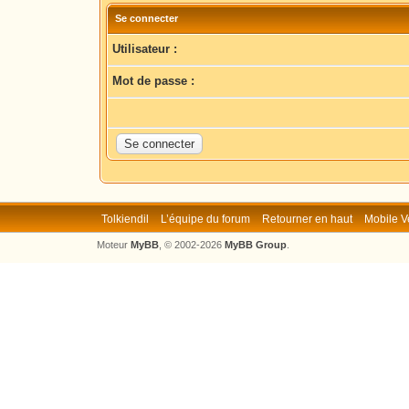
Se connecter
Utilisateur :
Mot de passe :
Tolkiendil
L’équipe du forum
Retourner en haut
Mobile V
Moteur
MyBB
, © 2002-2026
MyBB Group
.