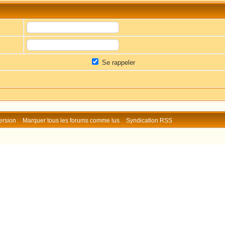
Se rappeler
ersion
Marquer tous les forums comme lus
Syndication RSS