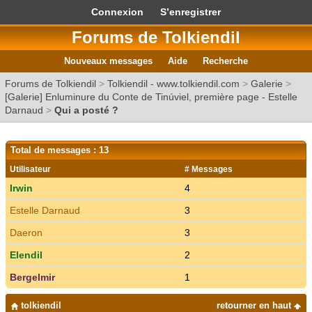
Connexion
S’enregistrer
Forums de Tolkiendil
Nouveaux messages
Aide
Recherche
Forums de Tolkiendil
>
Tolkiendil - www.tolkiendil.com
>
Galerie
>
[Galerie] Enluminure du Conte de Tinúviel, première page - Estelle
Darnaud
>
Qui a posté ?
Total de messages : 13
Utilisateur
# Messages
Irwin
4
Estelle Darnaud
3
Daeron
3
Elendil
2
Bergelmir
1
tolkiendil
retourner en haut