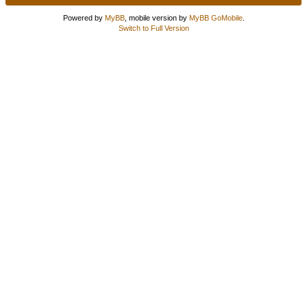
Powered by
MyBB
, mobile version by
MyBB GoMobile
.
Switch to Full Version