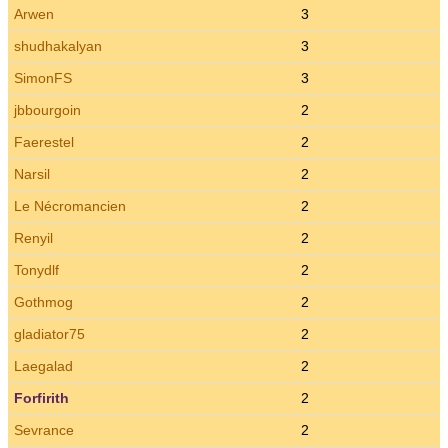
Arwen
3
shudhakalyan
3
SimonFS
3
jbbourgoin
2
Faerestel
2
Narsil
2
Le Nécromancien
2
Renyil
2
Tonydlf
2
Gothmog
2
gladiator75
2
Laegalad
2
Forfirith
2
Sevrance
2