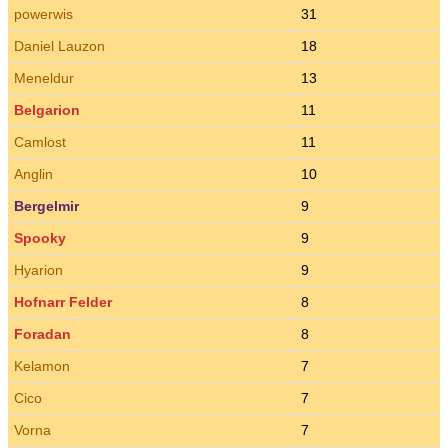
powerwis
31
Daniel Lauzon
18
Meneldur
13
Belgarion
11
Camlost
11
Anglin
10
Bergelmir
9
Spooky
9
Hyarion
9
Hofnarr Felder
8
Foradan
8
Kelamon
7
Cico
7
Vorna
7