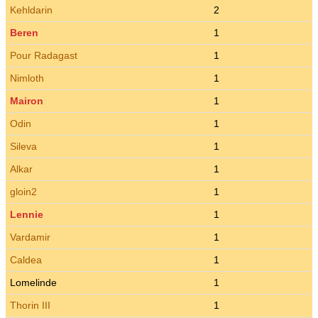
Kehldarin
2
Beren
1
Pour Radagast
1
Nimloth
1
Mairon
1
Odin
1
Sileva
1
Alkar
1
gloin2
1
Lennie
1
Vardamir
1
Caldea
1
Lomelinde
1
Thorin III
1