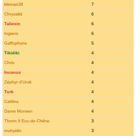
kleman38
7
Chrysalid
6
Taliesin
6
Ingieris
6
Gaffophone
5
Tikidiki
4
Chris
4
Incanus
4
Zéphyr d'Urok
4
Turb
4
Catilina
4
Dame Morwen
4
Thorin II Ecu-de-Chêne
3
muhyidin
3