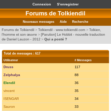
Connexion
S’enregistrer
Forums de Tolkiendil
Nouveaux messages
Aide
Recherche
Forums de Tolkiendil
>
Tolkiendil - www.tolkiendil.com
>
Tolkien,
l'homme et son œuvre
>
[Parution] Le Hobbit - nouvelle traduction
de Daniel Lauzon - 2012
>
Qui a posté ?
Total de messages : 617
Utilisateur
# Messages
Druss
117
Zelphalya
88
Elendil
36
vincent
35
ISENGAR
34
Sauron
33