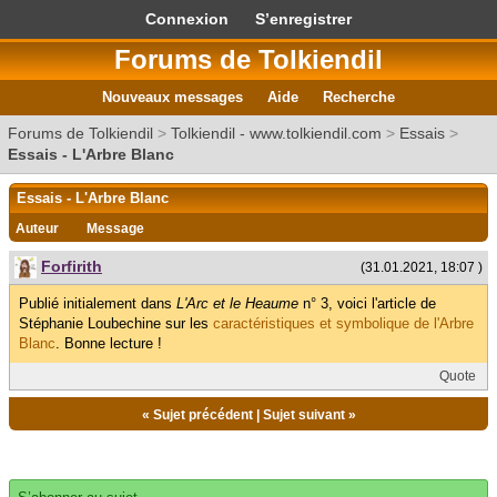
Connexion
S’enregistrer
Forums de Tolkiendil
Nouveaux messages
Aide
Recherche
Forums de Tolkiendil
>
Tolkiendil - www.tolkiendil.com
>
Essais
>
Essais - L'Arbre Blanc
Essais - L'Arbre Blanc
Auteur
Message
Forfirith
(31.01.2021, 18:07 )
Publié initialement dans
L'Arc et le Heaume
n° 3, voici l'article de
Stéphanie Loubechine sur les
caractéristiques et symbolique de l'Arbre
Blanc
. Bonne lecture !
Quote
«
Sujet précédent
|
Sujet suivant
»