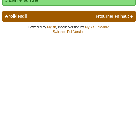
S’abonner au sujet
tolkiendil
retourner en haut
Powered by
MyBB
, mobile version by
MyBB GoMobile
.
Switch to Full Version