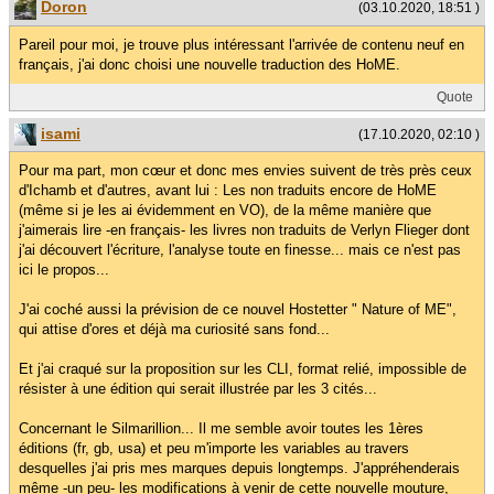
Doron
(03.10.2020, 18:51 )
Pareil pour moi, je trouve plus intéressant l'arrivée de contenu neuf en
français, j'ai donc choisi une nouvelle traduction des HoME.
Quote
isami
(17.10.2020, 02:10 )
Pour ma part, mon cœur et donc mes envies suivent de très près ceux
d'Ichamb et d'autres, avant lui : Les non traduits encore de HoME
(même si je les ai évidemment en VO), de la même manière que
j'aimerais lire -en français- les livres non traduits de Verlyn Flieger dont
j'ai découvert l'écriture, l'analyse toute en finesse... mais ce n'est pas
ici le propos...
J'ai coché aussi la prévision de ce nouvel Hostetter " Nature of ME",
qui attise d'ores et déjà ma curiosité sans fond...
Et j'ai craqué sur la proposition sur les CLI, format relié, impossible de
résister à une édition qui serait illustrée par les 3 cités...
Concernant le Silmarillion... Il me semble avoir toutes les 1ères
éditions (fr, gb, usa) et peu m'importe les variables au travers
desquelles j'ai pris mes marques depuis longtemps. J'appréhenderais
même -un peu- les modifications à venir de cette nouvelle mouture,