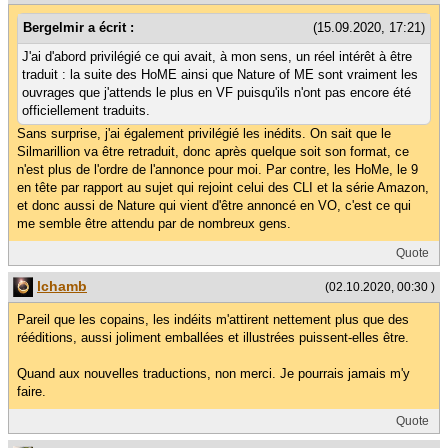
Bergelmir a écrit :
(15.09.2020, 17:21)
J'ai d'abord privilégié ce qui avait, à mon sens, un réel intérêt à être
traduit : la suite des HoME ainsi que Nature of ME sont vraiment les
ouvrages que j'attends le plus en VF puisqu'ils n'ont pas encore été
officiellement traduits.
Sans surprise, j'ai également privilégié les inédits. On sait que le
Silmarillion va être retraduit, donc après quelque soit son format, ce
n'est plus de l'ordre de l'annonce pour moi. Par contre, les HoMe, le 9
en tête par rapport au sujet qui rejoint celui des CLI et la série Amazon,
et donc aussi de Nature qui vient d'être annoncé en VO, c'est ce qui
me semble être attendu par de nombreux gens.
Quote
lchamb
(02.10.2020, 00:30 )
Pareil que les copains, les indéits m'attirent nettement plus que des
rééditions, aussi joliment emballées et illustrées puissent-elles être.
Quand aux nouvelles traductions, non merci. Je pourrais jamais m'y
faire.
Quote