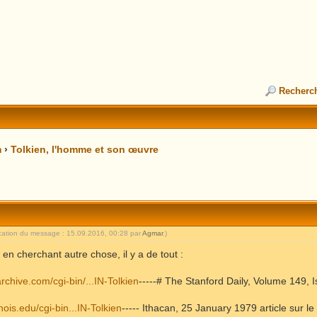
Recherc
m
›
Tolkien, l'homme et son œuvre
ication du message : 15.09.2016, 00:28 par
Agmar
.)
a en cherchant autre chose, il y a de tout :
archive.com/cgi-bin/...IN-Tolkien
-----# The Stanford Daily, Volume 149, 
linois.edu/cgi-bin...IN-Tolkien
----- Ithacan, 25 January 1979 article sur l