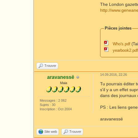
The London gazett
http://www.geneane
Pièces jointes
Who's.pdf
(Tai
yearbook2.pd
Trouver
14.09.2016, 22:26
aravanessë
Maia
Tu pourrais éditer 
s'il y a un effet su
dans des journaux
Messages : 2 062
Sujets : 30
PS : Les liens gene
Inscription : Oct 2004
aravanessë
Site web
Trouver