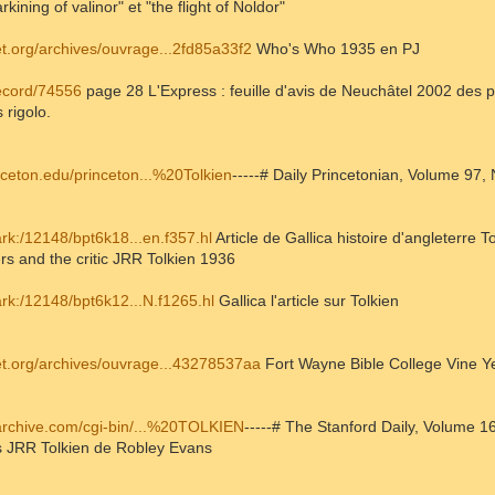
ining of valinor" et "the flight of Noldor"
t.org/archives/ouvrage...2fd85a33f2
Who's Who 1935 en PJ
record/74556
page 28 L'Express : feuille d'avis de Neuchâtel 2002 de
 rigolo.
inceton.edu/princeton...%20Tolkien
-----# Daily Princetonian, Volume 97,
r/ark:/12148/bpt6k18...en.f357.hl
Article de Gallica histoire d'angleterre To
rs and the critic JRR Tolkien 1936
r/ark:/12148/bpt6k12...N.f1265.hl
Gallica l'article sur Tolkien
t.org/archives/ouvrage...43278537aa
Fort Wayne Bible College Vine Ye
lyarchive.com/cgi-bin/...%20TOLKIEN
-----# The Stanford Daily, Volume 1
's JRR Tolkien de Robley Evans