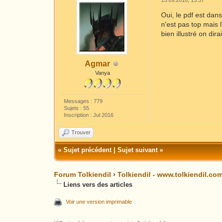
15.09.2016, 13:57
Oui, le pdf est da
n'est pas top mais l
bien illustré on dir
Agmar
Vanya
Messages : 779
Sujets : 55
Inscription : Jul 2016
Trouver
«
Sujet précédent
|
Sujet suivant
»
Forum Tolkiendil
›
Tolkiendil - www.tolkiendil.co
Liens vers des articles
Voir une version imprimable