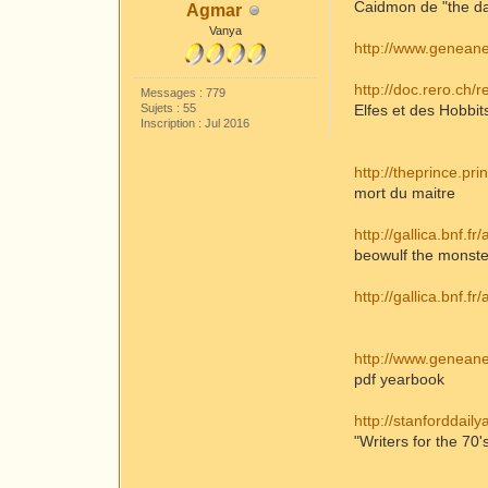
Caidmon de "the dark
Agmar
Vanya
http://www.geneane
http://doc.rero.ch/
Messages : 779
Sujets : 55
Elfes et des Hobbits
Inscription : Jul 2016
http://theprince.pr
mort du maitre
http://gallica.bnf.f
beowulf the monste
http://gallica.bnf.f
http://www.geneane
pdf yearbook
http://stanforddai
"Writers for the 70