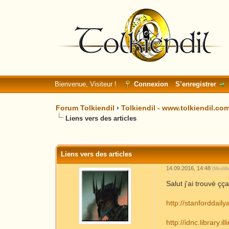
Bienvenue, Visiteur !
Connexion
S’enregistrer
Forum Tolkiendil
›
Tolkiendil - www.tolkiendil.co
Liens vers des articles
Moyenne : 0 (0 vote(s))
1
2
3
4
5
Liens vers des articles
14.09.2016, 14:48
(Modif
Salut j'ai trouvé çç
http://stanforddaily
http://idnc.library.il