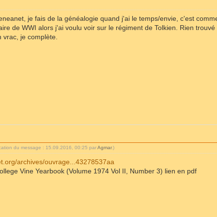
geneanet, je fais de la généalogie quand j'ai le temps/envie, c'est comme
aire de WWI alors j'ai voulu voir sur le régiment de Tolkien. Rien trouv
en vrac, je complète.
ication du message : 15.09.2016, 00:25 par
Agmar
.)
t.org/archives/ouvrage...43278537aa
ollege Vine Yearbook (Volume 1974 Vol II, Number 3) lien en pdf