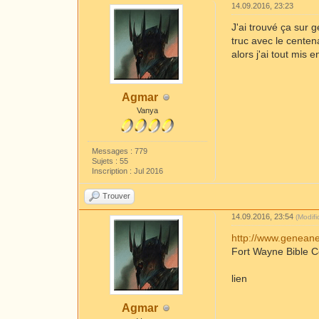
14.09.2016, 23:23
J'ai trouvé ça sur 
truc avec le centen
alors j'ai tout mis 
Agmar
Vanya
Messages : 779
Sujets : 55
Inscription : Jul 2016
Trouver
14.09.2016, 23:54
(Modif
http://www.geneane
Fort Wayne Bible C
lien
Agmar