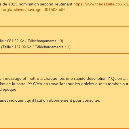
e de 1915 nomination second lieutenant
https://www.thegazette.co.uk/
t.org/archives/ouvrage...9f1503edf6
lle : 681.52 Ko / Téléchargements : 3)
f
(Taille : 137.09 Ko / Téléchargements : 1)
ton message et mettre à chaque fois une rapide description ? Qu'on ai
prise de la sorte. ^^ C'est en travaillant sur les articles que tu tombes 
 d'époque.
anet indiquent qu'il faut un abonnement pour consulter.