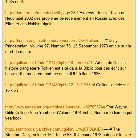
1935 en PJ
http://doc.rero.ch/record/74556
page 28 L'Express : feuille d'avis de
Neuchâtel 2002 des problème de recensement en Russie avec des
Elfes et des Hobbits rigolo.
http://theprince.princeton.edu/princeton...%20Tolkien
-----# Daily
Princetonian, Volume 97, Number 75, 13 September 1973 article sur la
mort du maitre
http://gallica.bnf.fr/ark:/12148/bpt6k18...en.f357.hl
Article de Gallica
histoire d'angleterre Tolkien est sité dans la Biblio pour ces écrit sur
beowulf the monsters and the critic JRR Tolkien 1936
http://gallica.bnf.fr/ark:/12148/bpt6k12...N.f1265.hl
Gallica l'article sur
Tolkien
http://www.geneanet.org/archives/ouvrage...43278537aa
Fort Wayne
Bible College Vine Yearbook (Volume 1974 Vol II, Number 3) lien en pdf
yearbook
http://stanforddailyarchive.com/cgi-bin/...%20TOLKIEN
-----# The
Stanford Daily, Volume 162, Issue 58, 8 January 1973 pub pour le livre