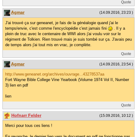
Quote
Agmar
(14.09.2016, 23:23 )
J'ai trouvé ça sur geneanet, je fais de la généalogie quand j'ai le
temps/envie, c'est comme l'encyclopédie c'est jamais fini
. Il y a
plein de truc avec le centenaire de WWI alors j'ai voulu voir sur le
régiment de Tolkien. Rien trouvé mais je suis tombé sur ça. J'avais peu
de temps alors j'ai tout mis en vrac, je complète.
Quote
Agmar
(14.09.2016, 23:54 )
http://www.geneanet.org/archives/ouvrage...43278537aa
Fort Wayne Bible College Vine Yearbook (Volume 1974 Vol II, Number
3) lien en pdf
lien
Quote
Hofnarr Felder
(15.09.2016, 10:12 )
Merci pour tous ces liens !
En revanche, le dernier lien vers le document en pdf ne fonctionne pas.