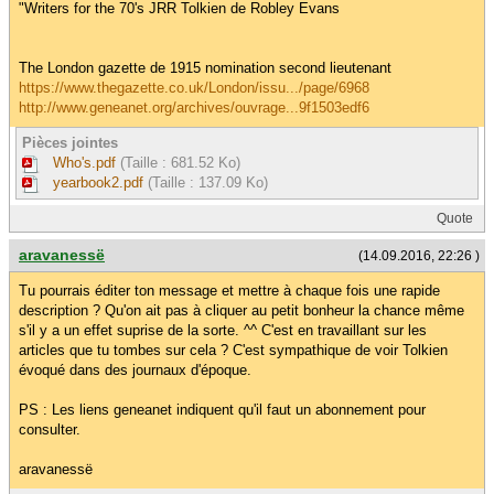
"Writers for the 70's JRR Tolkien de Robley Evans
The London gazette de 1915 nomination second lieutenant
https://www.thegazette.co.uk/London/issu.../page/6968
http://www.geneanet.org/archives/ouvrage...9f1503edf6
Pièces jointes
Who's.pdf
(Taille : 681.52 Ko)
yearbook2.pdf
(Taille : 137.09 Ko)
Quote
aravanessë
(14.09.2016, 22:26 )
Tu pourrais éditer ton message et mettre à chaque fois une rapide
description ? Qu'on ait pas à cliquer au petit bonheur la chance même
s'il y a un effet suprise de la sorte. ^^ C'est en travaillant sur les
articles que tu tombes sur cela ? C'est sympathique de voir Tolkien
évoqué dans des journaux d'époque.
PS : Les liens geneanet indiquent qu'il faut un abonnement pour
consulter.
aravanessë