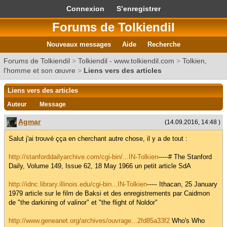
Connexion
S’enregistrer
Forums de Tolkiendil
Nouveaux messages
Aide
Recherche
Forums de Tolkiendil
>
Tolkiendil - www.tolkiendil.com
>
Tolkien,
l'homme et son œuvre
>
Liens vers des articles
Liens vers des articles
Auteur
Message
Agmar
(14.09.2016, 14:48 )
Salut j'ai trouvé çça en cherchant autre chose, il y a de tout :
http://stanforddailyarchive.com/cgi-bin/...IN-Tolkien
-----# The Stanford
Daily, Volume 149, Issue 62, 18 May 1966 un petit article SdA
http://idnc.library.illinois.edu/cgi-bin...IN-Tolkien
----- Ithacan, 25 January
1979 article sur le film de Baksi et des enregistrements par Caidmon
de "the darkining of valinor" et "the flight of Noldor"
http://www.geneanet.org/archives/ouvrage...2fd85a33f2
Who's Who