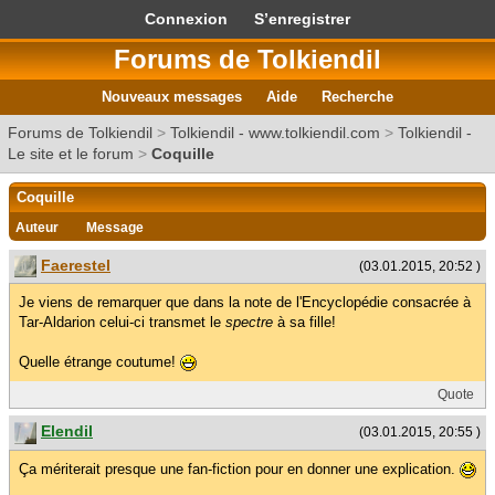
Connexion
S’enregistrer
Forums de Tolkiendil
Nouveaux messages
Aide
Recherche
Forums de Tolkiendil
>
Tolkiendil - www.tolkiendil.com
>
Tolkiendil -
Le site et le forum
>
Coquille
Coquille
Auteur
Message
Faerestel
(03.01.2015, 20:52 )
Je viens de remarquer que dans la note de l'Encyclopédie consacrée à
Tar-Aldarion celui-ci transmet le
spectre
à sa fille!
Quelle étrange coutume!
Quote
Elendil
(03.01.2015, 20:55 )
Ça mériterait presque une fan-fiction pour en donner une explication.