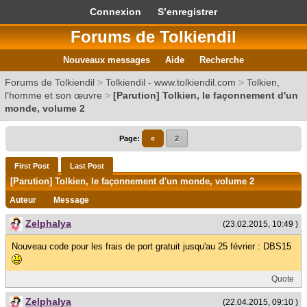
Connexion
S’enregistrer
Forums de Tolkiendil
Nouveaux messages
Aide
Recherche
Forums de Tolkiendil
>
Tolkiendil - www.tolkiendil.com
>
Tolkien,
l'homme et son œuvre
>
[Parution] Tolkien, le façonnement d'un
monde, volume 2
Page:
«
2
First Post
Last Post
[Parution] Tolkien, le façonnement d'un monde, volume 2
Auteur
Message
Zelphalya
(23.02.2015, 10:49 )
Nouveau code pour les frais de port gratuit jusqu'au 25 février : DBS15
Quote
Zelphalya
(22.04.2015, 09:10 )