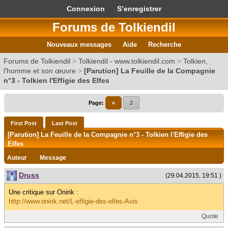
Connexion
S’enregistrer
Forums de Tolkiendil
Nouveaux messages
Aide
Recherche
Forums de Tolkiendil
>
Tolkiendil - www.tolkiendil.com
>
Tolkien,
l'homme et son œuvre
>
[Parution] La Feuille de la Compagnie
n°3 - Tolkien l'Effigie des Elfes
Page:
«
2
First Post
Last Post
[Parution] La Feuille de la Compagnie n°3 - Tolkien l'Effigie des
Elfes
Auteur
Message
Druss
(29.04.2015, 19:51 )
Une critique sur Onirik :
http://www.onirik.net/L-effigie-des-elfes-Avis
Quote