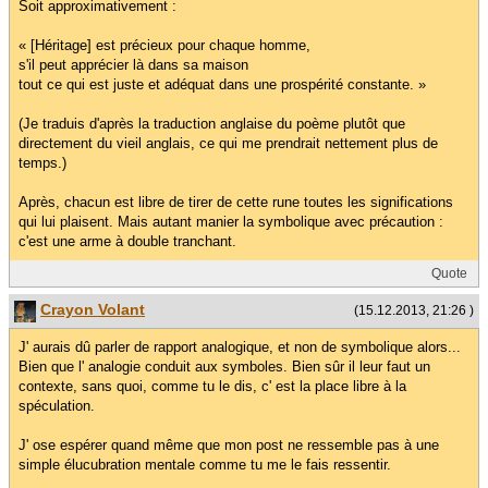
Soit approximativement :
« [Héritage] est précieux pour chaque homme,
s'il peut apprécier là dans sa maison
tout ce qui est juste et adéquat dans une prospérité constante. »
(Je traduis d'après la traduction anglaise du poème plutôt que
directement du vieil anglais, ce qui me prendrait nettement plus de
temps.)
Après, chacun est libre de tirer de cette rune toutes les significations
qui lui plaisent. Mais autant manier la symbolique avec précaution :
c'est une arme à double tranchant.
Quote
Crayon Volant
(15.12.2013, 21:26 )
J' aurais dû parler de rapport analogique, et non de symbolique alors...
Bien que l' analogie conduit aux symboles. Bien sûr il leur faut un
contexte, sans quoi, comme tu le dis, c' est la place libre à la
spéculation.
J' ose espérer quand même que mon post ne ressemble pas à une
simple élucubration mentale comme tu me le fais ressentir.