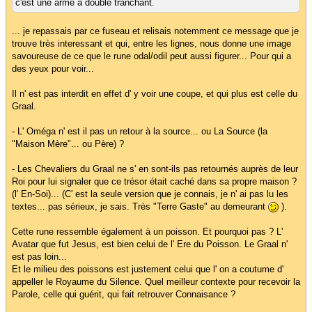
c'est une arme à double tranchant.
... je repassais par ce fuseau et relisais notemment ce message que je
trouve très interessant et qui, entre les lignes, nous donne une image
savoureuse de ce que le rune odal/odil peut aussi figurer... Pour qui a
des yeux pour voir...
Il n' est pas interdit en effet d' y voir une coupe, et qui plus est celle du
Graal.
- L' Oméga n' est il pas un retour à la source... ou La Source (la
"Maison Mère"... ou Père) ?
- Les Chevaliers du Graal ne s' en sont-ils pas retournés auprès de leur
Roi pour lui signaler que ce trésor était caché dans sa propre maison ?
(l' En-Soi)... (C' est la seule version que je connais, je n' ai pas lu les
textes... pas sérieux, je sais. Très "Terre Gaste" au demeurant
).
Cette rune ressemble également à un poisson. Et pourquoi pas ? L'
Avatar que fut Jesus, est bien celui de l' Ere du Poisson. Le Graal n'
est pas loin...
Et le milieu des poissons est justement celui que l' on a coutume d'
appeller le Royaume du Silence. Quel meilleur contexte pour recevoir la
Parole, celle qui guérit, qui fait retrouver Connaisance ?