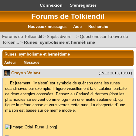
Connexion
S’enregistrer
Forums de Tolkiendil
Nouveaux messages
Aide
Recherche
Forums de Tolkiendil
>
Sujets divers...
>
Questions sur l'œuvre de
Tolkien...
>
Runes, symbolisme et hermétisme
Runes, symbolisme et hermétisme
Auteur
Message
Crayon Volant
(15.12.2013, 18:03 )
... Et jutement, "Maison" est symbole de guérison dans les runes
scandinaves par exemple. Il figure visuellement la circulation parfaite
de deux energies opposées. Pensez au Caducé d' Hermes (dont les
pharmacies se servent comme logo - en une moitié seulement), qui
figure la même chose et vous verrez cette rune. La charpente d' une
maison est basée sur ce même modèle.