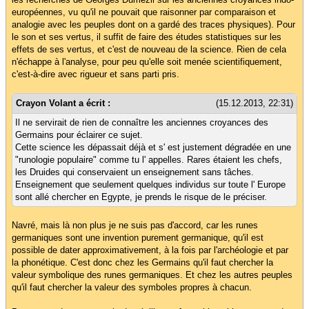
européennes, vu qu'il ne pouvait que raisonner par comparaison et
analogie avec les peuples dont on a gardé des traces physiques). Pour
le son et ses vertus, il suffit de faire des études statistiques sur les
effets de ses vertus, et c'est de nouveau de la science. Rien de cela
n'échappe à l'analyse, pour peu qu'elle soit menée scientifiquement,
c'est-à-dire avec rigueur et sans parti pris.
Crayon Volant a écrit :
(15.12.2013, 22:31)
Il ne servirait de rien de connaître les anciennes croyances des
Germains pour éclairer ce sujet.
Cette science les dépassait déjà et s' est justement dégradée en une
"runologie populaire" comme tu l' appelles. Rares étaient les chefs,
les Druides qui conservaient un enseignement sans tâches.
Enseignement que seulement quelques individus sur toute l' Europe
sont allé chercher en Egypte, je prends le risque de le préciser.
Navré, mais là non plus je ne suis pas d'accord, car les runes
germaniques sont une invention purement germanique, qu'il est
possible de dater approximativement, à la fois par l'archéologie et par
la phonétique. C'est donc chez les Germains qu'il faut chercher la
valeur symbolique des runes germaniques. Et chez les autres peuples
qu'il faut chercher la valeur des symboles propres à chacun.