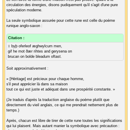
circulation des énergies, disons pudiquement qu'il s'agit d'une pure
spéculation moderne.
La seule symbolique assurée pour cette rune est celle du poème
runique anglo-saxon :
Citation :
ᛟ byþ oferleof æghwylcum men,
gif he mot ðær rihtes and gerysena on
brucan on bolde bleadum oftast.
Soit approximativement :
« [Héritage] est précieux pour chaque homme,
s'il peut apprécier là dans sa maison
tout ce qui est juste et adéquat dans une prospérité constante. »
(Je traduis d'après la traduction anglaise du poème plutôt que
directement du vieil anglais, ce qui me prendrait nettement plus de
temps.)
Après, chacun est libre de tirer de cette rune toutes les significations
qui lui plaisent. Mais autant manier la symbolique avec précaution :