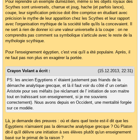
Pour reprendre un exemple dumézilien, même si les objets royaux des
Scythes sont universels, charrue et joug, hache (et parfois lance),
coupe, leur signification précise doit être comprise en étudiant avec
précision le mythe de leur apparition chez les Scythes et leur rapport
avec l'organisation mythique de la société telle qu'ils la concevaient. Il
ne sert à rien de donner ici une valeur universelle à la coupe : on ne
comprendra pas comment sa symbolique s'articule avec le reste de la
mythologie scythique.
Pour l'enseignement égyptien, c'est vrai qu'il a été populaire. Après, il
ne faut pas non plus en exagérer la portée.
Crayon Volant a écrit :
(15.12.2013, 22:31)
PS: les ancien Egyptiens n' étaient justement pas friands de la
démarche analytique grecque, et là il faut voir du côté d' un certain
Aristote pour ses méfaits (se réclamant de l' initiation de son maitre
tout en trahissant son enseignement, si je me souviens
correctement). Nous avons depuis en Occident, une mentalité forgée
sur ce modèle.
Là, je demande des preuves : où et dans quel texte est-il dit que les
Égyptiens n'aimaient pas la démarche analytique grecque ? Où Platon
dit-il qu'il délivre une initiation à ses élèves plutôt qu'un enseignement
basé sur le primat de la raison ?