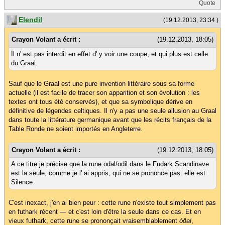
Quote
Elendil
(19.12.2013, 23:34 )
Crayon Volant a écrit :
(19.12.2013, 18:05)
Il n' est pas interdit en effet d' y voir une coupe, et qui plus est celle
du Graal.
Sauf que le Graal est une pure invention littéraire sous sa forme
actuelle (il est facile de tracer son apparition et son évolution : les
textes ont tous été conservés), et que sa symbolique dérive en
définitive de légendes celtiques. Il n'y a pas une seule allusion au Graal
dans toute la littérature germanique avant que les récits français de la
Table Ronde ne soient importés en Angleterre.
Crayon Volant a écrit :
(19.12.2013, 18:05)
A ce titre je précise que la rune odal/odil dans le Fudark Scandinave
est la seule, comme je l' ai appris, qui ne se prononce pas: elle est
Silence.
C'est inexact, j'en ai bien peur : cette rune n'existe tout simplement pas
en futhark récent — et c'est loin d'être la seule dans ce cas. Et en
vieux futhark, cette rune se prononçait vraisemblablement
óðal
,