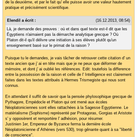
de la deuxième, et par le fait qu' elle puisse avoir une valeur hautement
pratique et précisément scientifique.
Elendil a écrit :
(16.12.2013, 08:54)
Là, je demande des preuves : où et dans quel texte est-il dit que les
Égyptiens n'aimaient pas la démarche analytique grecque ? Où
Platon dit-il qu'il délivre une initiation à ses élèves plutôt qu'un
enseignement basé sur le primat de la raison ?
Puisque tu le demandes, je vais tâcher de retrouver cette citation d' un
texte ancien que j' ai en tête mais que je ne peux que déformer de
mémoire, et dont j' ai oublié les références. Edit: toutefois la difference
entre la posséssion de la raison et celle de l' Intelligence est clairement
faites dans les textes attribués à Hermes Trismegiste qui nous sont
connus.
En attendant il suffit de savoir que la pensée phylosophique grecque de
Pythagore, Empédocle et Platon qui ont mené aux écoles
Néoplatoniciennes sont elles rattachées à la Sagesse Egyptienne. Le
matérialisme (Sophisme) représenté par Protagoras, Gorgias et Aristote
s' y opposèrent et remportère l' adhésion, pour résumer.
Justinien 1er, Empereur de Byzance ferma la dernière école
Néoplatonicienne d' Athènes (vers 530), trop gênante quant à sa "liberté
de conscience".