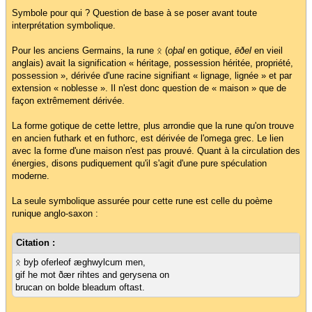
Symbole pour qui ? Question de base à se poser avant toute
interprétation symbolique.
Pour les anciens Germains, la rune ᛟ (
oþal
en gotique,
ēðel
en vieil
anglais) avait la signification « héritage, possession héritée, propriété,
possession », dérivée d'une racine signifiant « lignage, lignée » et par
extension « noblesse ». Il n'est donc question de « maison » que de
façon extrêmement dérivée.
La forme gotique de cette lettre, plus arrondie que la rune qu'on trouve
en ancien futhark et en futhorc, est dérivée de l'omega grec. Le lien
avec la forme d'une maison n'est pas prouvé. Quant à la circulation des
énergies, disons pudiquement qu'il s'agit d'une pure spéculation
moderne.
La seule symbolique assurée pour cette rune est celle du poème
runique anglo-saxon :
Citation :
ᛟ byþ oferleof æghwylcum men,
gif he mot ðær rihtes and gerysena on
brucan on bolde bleadum oftast.