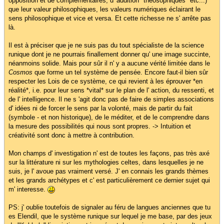
opposition et de complémentaires, d' addition "theosophiques" etc...)
que leur valeur philosophiques, les valeurs numériques éclairant le
sens philosophique et vice et versa. Et cette richesse ne s' arrête pas
là.
Il est à préciser que je ne suis pas du tout spécialiste de la science
runique dont je ne pourrais finallement donner qu' une image succinte,
néanmoins solide. Mais pour sûr il n' y a aucune vérité limitée dans le
Cosmos
que forme un tel système de pensée. Encore faut-il bien sûr
respecter les Lois de ce système, ce qui revient à les éprouver *en
réalité*, i.e. pour leur sens *vital* sur le plan de l' action, du ressenti, et
de l' intelligence. Il ne s 'agit donc pas de faire de simples associations
d' idées ni de forcer le sens par la volonté, mais de partir du fait
(symbole - et non historique), de le méditer, et de le comprendre dans
la mesure des possibilités qui nous sont propres. -> Intuition et
créativité sont donc à mettre à contribution.
Mon champs d' investigation n' est de toutes les façons, pas très axé
sur la littérature ni sur les mythologies celtes, dans lesquelles je ne
suis, je l' avoue pas vraiment versé. J' en connais les grands thèmes
et les grands archétypes et c' est particulièrement ce dernier sujet qui
m' interesse.
PS: j' oublie toutefois de signaler au féru de langues anciennes que tu
es Elendil, que le système runique sur lequel je me base, par des jeux