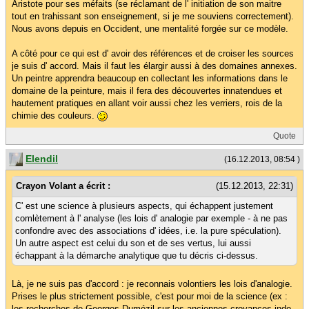
Aristote pour ses méfaits (se réclamant de l' initiation de son maitre
tout en trahissant son enseignement, si je me souviens correctement).
Nous avons depuis en Occident, une mentalité forgée sur ce modèle.
A côté pour ce qui est d' avoir des références et de croiser les sources
je suis d' accord. Mais il faut les élargir aussi à des domaines annexes.
Un peintre apprendra beaucoup en collectant les informations dans le
domaine de la peinture, mais il fera des découvertes innatendues et
hautement pratiques en allant voir aussi chez les verriers, rois de la
chimie des couleurs.
Quote
Elendil
(16.12.2013, 08:54 )
Crayon Volant a écrit :
(15.12.2013, 22:31)
C' est une science à plusieurs aspects, qui échappent justement
comlètement à l' analyse (les lois d' analogie par exemple - à ne pas
confondre avec des associations d' idées, i.e. la pure spéculation).
Un autre aspect est celui du son et de ses vertus, lui aussi
échappant à la démarche analytique que tu décris ci-dessus.
Là, je ne suis pas d'accord : je reconnais volontiers les lois d'analogie.
Prises le plus strictement possible, c'est pour moi de la science (ex :
les recherches de Georges Dumézil sur les anciennes croyances indo-