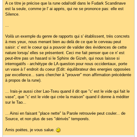
A ce titre je précise que la rune odal/odil dans le Fudark Scandinave
est la seule, comme je l' ai appris, qui ne se prononce pas: elle est
Silence.
...
Voilà un exemple du genre de rapports qui s' établissent, très concrets
à mes yeux, nous menant bien au delà de ce que le cerveau peut
saisir: c' est le coeur qui a pouvoir de valider des évidences de cette
nature lorsqu' elles se présentent. Ceci me fait penser que ce n' est
peut-être pas un hasard si le Sphinx de Gizeh, qui nous laisse si
interrogatifs - archétype de LA question pour nous occidentaux, porte
un vase à l' endroit du coeur (Edit: équilibrateur des energies opposées
par excellence... sans chercher à "prouver" mon affirmation précédente
à propos de la rune).
... Irais-je aussi citer Lao-Tseu quand il dit que "c' est le vide qui fait le
vase", que "c' est le vide qui crée la maison" quand il donne à méditer
sur le Tao...
... Ainsi en faisant "place nette" la Parole retrouvée peut couler... de
Source, et non plus de ses "dérivés" temporels.
Amis poètes, je vous salue.