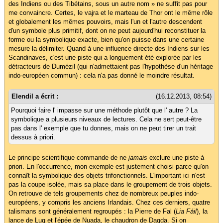
des Indiens ou des Tibétains, sous un autre nom » ne suffit pas pour
me convaincre. Certes, le vajra et le marteau de Thor ont le même rôle
et globalement les mêmes pouvoirs, mais l'un et l'autre descendent
d'un symbole plus primitif, dont on ne peut aujourd'hui reconstituer la
forme ou la symbolique exacte, bien qu'on puisse dans une certaine
mesure la délimiter. Quand à une influence directe des Indiens sur les
Scandinaves, c'est une piste qui a longuement été explorée par les
détracteurs de Dumézil (qui n'admettaient pas l'hypothèse d'un héritage
indo-européen commun) : cela n'a pas donné le moindre résultat.
Elendil a écrit :
(16.12.2013, 08:54)
Pourquoi faire l' impasse sur une méthode plutôt que l' autre ? La
symbolique a plusieurs niveaux de lectures. Cela ne sert peut-être
pas dans l' exemple que tu donnes, mais on ne peut tirer un trait
dessus à priori.
Le principe scientifique commande de ne
jamais
exclure une piste à
priori. En l'occurrence, mon exemple est justement choisi parce qu'on
connaît la symbolique des objets trifonctionnels. L'important ici n'est
pas la coupe isolée, mais sa place dans le groupement de trois objets.
On retrouve de tels groupements chez de nombreux peuples indo-
européens, y compris les anciens Irlandais. Chez ces derniers, quatre
talismans sont généralement regroupés : la Pierre de Fal (
Lia Fáil
), la
lance de Lug et l'épée de Nuada, le chaudron de Dagda. Si on