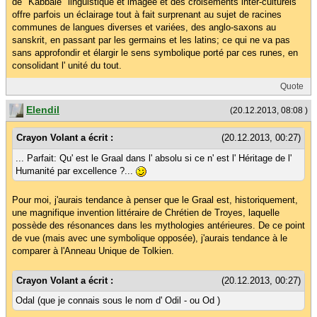
de "Kabbale" linguistique et imagée et des croisements inter-culturels
offre parfois un éclairage tout à fait surprenant au sujet de racines
communes de langues diverses et variées, des anglo-saxons au
sanskrit, en passant par les germains et les latins; ce qui ne va pas
sans approfondir et élargir le sens symbolique porté par ces runes, en
consolidant l' unité du tout.
Quote
Elendil
(20.12.2013, 08:08 )
Crayon Volant a écrit :
(20.12.2013, 00:27)
... Parfait: Qu' est le Graal dans l' absolu si ce n' est l' Héritage de l'
Humanité par excellence ?...
Pour moi, j'aurais tendance à penser que le Graal est, historiquement,
une magnifique invention littéraire de Chrétien de Troyes, laquelle
possède des résonances dans les mythologies antérieures. De ce point
de vue (mais avec une symbolique opposée), j'aurais tendance à le
comparer à l'Anneau Unique de Tolkien.
Crayon Volant a écrit :
(20.12.2013, 00:27)
Odal (que je connais sous le nom d' Odil - ou Od )