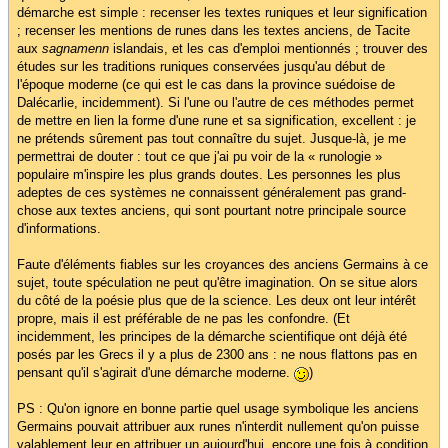
démarche est simple : recenser les textes runiques et leur signification
; recenser les mentions de runes dans les textes anciens, de Tacite
aux
sagnamenn
islandais, et les cas d'emploi mentionnés ; trouver des
études sur les traditions runiques conservées jusqu'au début de
l'époque moderne (ce qui est le cas dans la province suédoise de
Dalécarlie, incidemment). Si l'une ou l'autre de ces méthodes permet
de mettre en lien la forme d'une rune et sa signification, excellent : je
ne prétends sûrement pas tout connaître du sujet. Jusque-là, je me
permettrai de douter : tout ce que j'ai pu voir de la « runologie »
populaire m'inspire les plus grands doutes. Les personnes les plus
adeptes de ces systèmes ne connaissent généralement pas grand-
chose aux textes anciens, qui sont pourtant notre principale source
d'informations.
Faute d'éléments fiables sur les croyances des anciens Germains à ce
sujet, toute spéculation ne peut qu'être imagination. On se situe alors
du côté de la poésie plus que de la science. Les deux ont leur intérêt
propre, mais il est préférable de ne pas les confondre. (Et
incidemment, les principes de la démarche scientifique ont déjà été
posés par les Grecs il y a plus de 2300 ans : ne nous flattons pas en
pensant qu'il s'agirait d'une démarche moderne.
)
PS : Qu'on ignore en bonne partie quel usage symbolique les anciens
Germains pouvait attribuer aux runes n'interdit nullement qu'on puisse
valablement leur en attribuer un aujourd'hui, encore une fois à condition