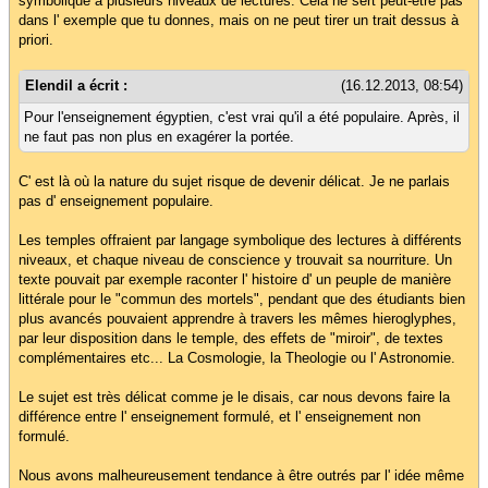
symbolique a plusieurs niveaux de lectures. Cela ne sert peut-être pas
dans l' exemple que tu donnes, mais on ne peut tirer un trait dessus à
priori.
Elendil a écrit :
(16.12.2013, 08:54)
Pour l'enseignement égyptien, c'est vrai qu'il a été populaire. Après, il
ne faut pas non plus en exagérer la portée.
C' est là où la nature du sujet risque de devenir délicat. Je ne parlais
pas d' enseignement populaire.
Les temples offraient par langage symbolique des lectures à différents
niveaux, et chaque niveau de conscience y trouvait sa nourriture. Un
texte pouvait par exemple raconter l' histoire d' un peuple de manière
littérale pour le "commun des mortels", pendant que des étudiants bien
plus avancés pouvaient apprendre à travers les mêmes hieroglyphes,
par leur disposition dans le temple, des effets de "miroir", de textes
complémentaires etc... La Cosmologie, la Theologie ou l' Astronomie.
Le sujet est très délicat comme je le disais, car nous devons faire la
différence entre l' enseignement formulé, et l' enseignement non
formulé.
Nous avons malheureusement tendance à être outrés par l' idée même