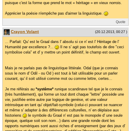
puisque c'est la forme que prend le mot « héritage » en vieux norrois.
Apprécier la poésie n'empêche pas d'aimer la linguistique.
Quote
Crayon Volant
(20.12.2013, 00:27 )
... Parfait: Qu' est le Graal dans l' absolu si ce n' est l' Héritage de l'
Humanité par excellence ?...
Il ne s' agit pas toutefois de dire "ceci
symbolise cela" et d' y mettre un point définitif, le champ est ouvert.
Mais je ne parlais pas de linguistique littérale. Odal (que je connais
sous le nom d' Odil - ou Od ) est tout à fait utilisable pour un parler
courant, qu' il soit utilisé comme mot ou comme lettre, certes...
Je me réfèrais au
*système*
runique scandinave tel que je le connais
(très humblement), qui forme un tout dont chaque "lettre" possède une
vie, justifiée entre autre par logique de genèse, et une valeur
intrinsèque en tant qu' objet/fait-symbole (celui-ci pouvant se nuancer
et même s' adapter à des différences culturelles, n' en déplaise aux
historiens
le symbole du Graal n' est pas le monopole d' une seule
époque, quelque soit son nom...) dans une grande ronde dont les
rapports numériques sont aussi riches d' enseignement (par des jeux d'