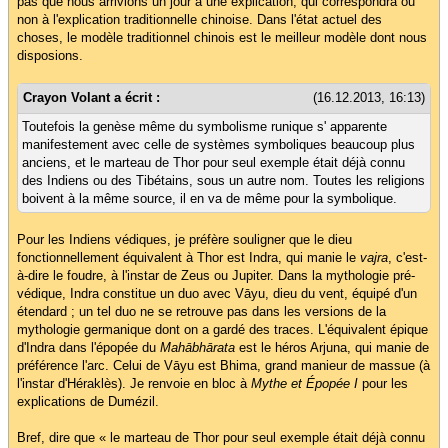
pas que nous arrivions un jour à une explication, qui correspondra ou
non à l'explication traditionnelle chinoise. Dans l'état actuel des
choses, le modèle traditionnel chinois est le meilleur modèle dont nous
disposions.
Crayon Volant a écrit :
(16.12.2013, 16:13)
Toutefois la genèse même du symbolisme runique s' apparente
manifestement avec celle de systèmes symboliques beaucoup plus
anciens, et le marteau de Thor pour seul exemple était déjà connu
des Indiens ou des Tibétains, sous un autre nom. Toutes les religions
boivent à la même source, il en va de même pour la symbolique.
Pour les Indiens védiques, je préfère souligner que le dieu
fonctionnellement équivalent à Thor est Indra, qui manie le
vajra
, c'est-
à-dire le foudre, à l'instar de Zeus ou Jupiter. Dans la mythologie pré-
védique, Indra constitue un duo avec Vāyu, dieu du vent, équipé d'un
étendard ; un tel duo ne se retrouve pas dans les versions de la
mythologie germanique dont on a gardé des traces. L'équivalent épique
d'Indra dans l'épopée du
Mahābhārata
est le héros Arjuna, qui manie de
préférence l'arc. Celui de Vāyu est Bhima, grand manieur de massue (à
l'instar d'Héraklès). Je renvoie en bloc à
Mythe et Épopée I
pour les
explications de Dumézil.
Bref, dire que « le marteau de Thor pour seul exemple était déjà connu