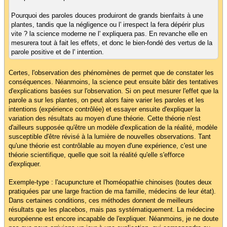
Pourquoi des paroles douces produiront de grands bienfaits à une
plantes, tandis que la négligence ou l' irrespect la fera dépérir plus
vite ? la science moderne ne l' expliquera pas. En revanche elle en
mesurera tout à fait les effets, et donc le bien-fondé des vertus de la
parole positive et de l' intention.
Certes, l'observation des phénomènes de permet que de constater les
conséquences. Néanmoins, la science peut ensuite bâtir des tentatives
d'explications basées sur l'observation. Si on peut mesurer l'effet que la
parole a sur les plantes, on peut alors faire varier les paroles et les
intentions (expérience contrôlée) et essayer ensuite d'expliquer la
variation des résultats au moyen d'une théorie. Cette théorie n'est
d'ailleurs supposée qu'être un modèle d'explication de la réalité, modèle
susceptible d'être révisé à la lumière de nouvelles observations. Tant
qu'une théorie est contrôlable au moyen d'une expérience, c'est une
théorie scientifique, quelle que soit la réalité qu'elle s'efforce
d'expliquer.
Exemple-type : l'acupuncture et l'homéopathie chinoises (toutes deux
pratiquées par une large fraction de ma famille, médecins de leur état).
Dans certaines conditions, ces méthodes donnent de meilleurs
résultats que les placebos, mais pas systématiquement. La médecine
européenne est encore incapable de l'expliquer. Néanmoins, je ne doute