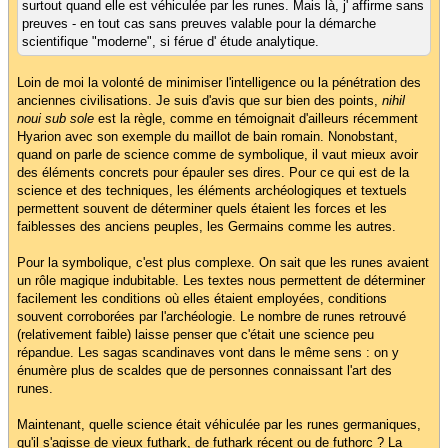
surtout quand elle est véhiculée par les runes. Mais là, j' affirme sans
preuves - en tout cas sans preuves valable pour la démarche
scientifique "moderne", si férue d' étude analytique.
Loin de moi la volonté de minimiser l'intelligence ou la pénétration des
anciennes civilisations. Je suis d'avis que sur bien des points,
nihil
noui sub sole
est la règle, comme en témoignait d'ailleurs récemment
Hyarion avec son exemple du maillot de bain romain. Nonobstant,
quand on parle de science comme de symbolique, il vaut mieux avoir
des éléments concrets pour épauler ses dires. Pour ce qui est de la
science et des techniques, les éléments archéologiques et textuels
permettent souvent de déterminer quels étaient les forces et les
faiblesses des anciens peuples, les Germains comme les autres.
Pour la symbolique, c'est plus complexe. On sait que les runes avaient
un rôle magique indubitable. Les textes nous permettent de déterminer
facilement les conditions où elles étaient employées, conditions
souvent corroborées par l'archéologie. Le nombre de runes retrouvé
(relativement faible) laisse penser que c'était une science peu
répandue. Les sagas scandinaves vont dans le même sens : on y
énumère plus de scaldes que de personnes connaissant l'art des
runes.
Maintenant, quelle science était véhiculée par les runes germaniques,
qu'il s'agisse de vieux futhark, de futhark récent ou de futhorc ? La