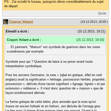
PS : J'ai scindé le fuseau, puisqu'on dévie considérablement du sujet
de départ.
Quote
Crayon Volant
(19.12.2013, 18:05 )
Elendil a écrit :
(15.12.2013, 19:21)
Crayon Volant a écrit :
(15.12.2013, 18:03)
... Et jutement, "Maison" est symbole de guérison dans les runes
scandinaves par exemple.
Symbole pour qui ? Question de base à se poser avant toute
interprétation symbolique.
Pour les anciens Germains, la rune ᛟ (
oþal
en gotique,
ēðel
en vieil
anglais) avait la signification « héritage, possession héritée, propriété,
possession », dérivée d'une racine signifiant « lignage, lignée » et par
extension « noblesse ». Il n'est donc question de « maison » que de
façon extrêmement dérivée.
La forme gotique de cette lettre, plus arrondie que la rune qu'on
trouve en ancien futhark et en futhorc, est dérivée de l'omega grec.
Le lien avec la forme d'une maison n'est pas prouvé. Quant à la