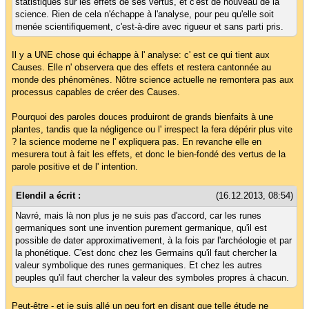
statistiques sur les effets de ses vertus, et c'est de nouveau de la
science. Rien de cela n'échappe à l'analyse, pour peu qu'elle soit
menée scientifiquement, c'est-à-dire avec rigueur et sans parti pris.
Il y a UNE chose qui échappe à l' analyse: c' est ce qui tient aux
Causes. Elle n' observera que des effets et restera cantonnée au
monde des phénomènes. Nôtre science actuelle ne remontera pas aux
processus capables de créer des Causes.
Pourquoi des paroles douces produiront de grands bienfaits à une
plantes, tandis que la négligence ou l' irrespect la fera dépérir plus vite
? la science moderne ne l' expliquera pas. En revanche elle en
mesurera tout à fait les effets, et donc le bien-fondé des vertus de la
parole positive et de l' intention.
Elendil a écrit :
(16.12.2013, 08:54)
Navré, mais là non plus je ne suis pas d'accord, car les runes
germaniques sont une invention purement germanique, qu'il est
possible de dater approximativement, à la fois par l'archéologie et par
la phonétique. C'est donc chez les Germains qu'il faut chercher la
valeur symbolique des runes germaniques. Et chez les autres
peuples qu'il faut chercher la valeur des symboles propres à chacun.
Peut-être - et je suis allé un peu fort en disant que telle étude ne