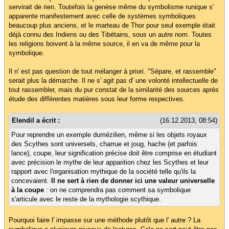
servirait de rien. Toutefois la genèse même du symbolisme runique s'
apparente manifestement avec celle de systèmes symboliques
beaucoup plus anciens, et le marteau de Thor pour seul exemple était
déjà connu des Indiens ou des Tibétains, sous un autre nom. Toutes
les religions boivent à la même source, il en va de même pour la
symbolique.
Il n' est pas question de tout mélanger à priori. "Sépare, et rassemble"
serait plus la démarche. Il ne s' agit pas d' une volonté intellectuelle de
tout rassembler, mais du pur constat de la similarité des sources après
étude des différentes matières sous leur forme respectives.
Elendil a écrit :
(16.12.2013, 08:54)
Pour reprendre un exemple dumézilien, même si les objets royaux
des Scythes sont universels, charrue et joug, hache (et parfois
lance), coupe, leur signification précise doit être comprise en étudiant
avec précision le mythe de leur apparition chez les Scythes et leur
rapport avec l'organisation mythique de la société telle qu'ils la
concevaient.
Il ne sert à rien de donner ici une valeur universelle
à la coupe
: on ne comprendra pas comment sa symbolique
s'articule avec le reste de la mythologie scythique.
Pourquoi faire l' impasse sur une méthode plutôt que l' autre ? La