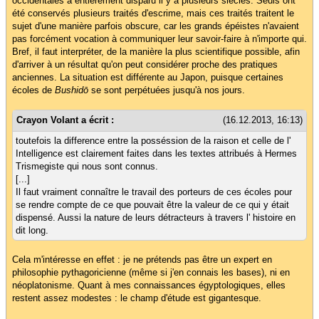
occidentales a entièrement disparu il y a plusieurs siècles. Seuls ont
été conservés plusieurs traités d'escrime, mais ces traités traitent le
sujet d'une manière parfois obscure, car les grands épéistes n'avaient
pas forcément vocation à communiquer leur savoir-faire à n'importe qui.
Bref, il faut interpréter, de la manière la plus scientifique possible, afin
d'arriver à un résultat qu'on peut considérer proche des pratiques
anciennes. La situation est différente au Japon, puisque certaines
écoles de
Bushidō
se sont perpétuées jusqu'à nos jours.
Crayon Volant a écrit :
(16.12.2013, 16:13)
toutefois la difference entre la posséssion de la raison et celle de l'
Intelligence est clairement faites dans les textes attribués à Hermes
Trismegiste qui nous sont connus.
[...]
Il faut vraiment connaître le travail des porteurs de ces écoles pour
se rendre compte de ce que pouvait être la valeur de ce qui y était
dispensé. Aussi la nature de leurs détracteurs à travers l' histoire en
dit long.
Cela m'intéresse en effet : je ne prétends pas être un expert en
philosophie pythagoricienne (même si j'en connais les bases), ni en
néoplatonisme. Quant à mes connaissances égyptologiques, elles
restent assez modestes : le champ d'étude est gigantesque.