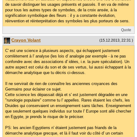
de savoir distinguer les usages présents et passés. Il en va de même
pour tous les autres types de symboles, de la croix ansée, à la
signification symbolique des fleurs : il y a constante évolution,
réinvention et réinterprétation des symboles les plus porteurs de sens.
Quote
Crayon Volant
(15.12.2013, 22:31 )
C' est une science à plusieurs aspects, qui échappent justement
comlètement à l' analyse (les lois d' analogie par exemple - à ne pas
confondre avec des associations d' idées, i.e. la pure spéculation). Un
autre aspect est celui du son et de ses vertus, lui aussi échappant à la
démarche analytique que tu décris ci-dessus.
Il ne servirait de rien de connaître les anciennes croyances des
Germains pour éclairer ce sujet.
Cette science les dépassait déjà et s' est justement dégradée en une
"runologie populaire" comme tu l' appelles. Rares étaient les chefs, les
Druides qui conservaient un enseignement sans tâches. Enseignement
que seulement quelques individus sur toute l' Europe sont allé chercher
en Egypte, je prends le risque de le préciser.
PS: les ancien Egyptiens n' étaient justement pas friands de la
démarche analytique grecque, et là il faut voir du côté d' un certain