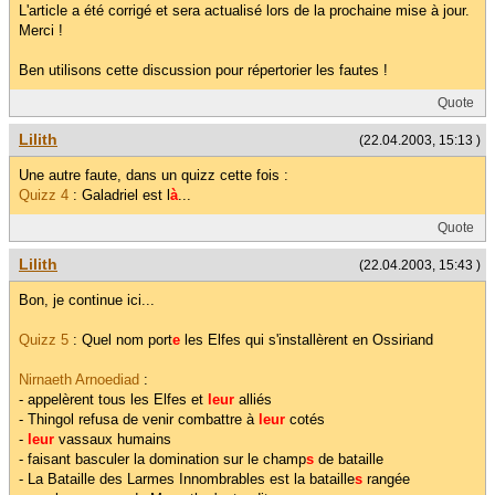
L'article a été corrigé et sera actualisé lors de la prochaine mise à jour.
Merci !
Ben utilisons cette discussion pour répertorier les fautes !
Quote
Lilith
(22.04.2003, 15:13 )
Une autre faute, dans un quizz cette fois :
Quizz 4
: Galadriel est l
à
...
Quote
Lilith
(22.04.2003, 15:43 )
Bon, je continue ici...
Quizz 5
: Quel nom port
e
les Elfes qui s'installèrent en Ossiriand
Nirnaeth Arnoediad
:
- appelèrent tous les Elfes et
leur
alliés
- Thingol refusa de venir combattre à
leur
cotés
-
leur
vassaux humains
- faisant basculer la domination sur le champ
s
de bataille
- La Bataille des Larmes Innombrables est la bataille
s
rangée