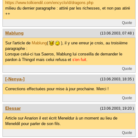
https://www.tolkiendil.com/encyclo/d/dragons.php
milieu du dernier paragraphe : attiré par les richesses, et non pas atiré
++
Quote
Mablung
(13.06.2003, 07:48 )
Sur l'article de
Mablung
(
), il y une erreur je crois, au troisième
paragraphe :
Lorsque celui-ci tua Saeros, Mablung lui conseilla de demander le
pardon à Thingol mais celui refusa et
s'en fuit
.
Quote
[-Nenya-]
(13.06.2003, 18:35 )
Corrections effectuées pour mise à jour prochaine. Merci !
Quote
Elessar
(13.06.2003, 19:20 )
Article sur Anarion il est écrit Meneldur à un moment au lieu de
Meneldil pour parler de son fils.
Quote