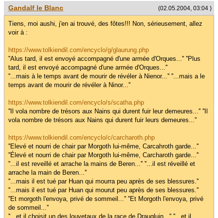
Gandalf le Blanc
(02.05.2004, 03:04 )
Tiens, moi aushi, j'en ai trouvé, des fôtes!!! Non, sérieusement, allez
voir à :
https://www.tolkiendil.com/encyclo/g/glaurung.php
''Alus tard, il est envoyé accompagné d'une armée d'Orques...'' ''Plus
tard, il est envoyé accompagné d'une armée d'Orques...''
''...mais à le temps avant de mourir de révéler à Nienor...'' ''...mais a le
temps avant de mourir de révéler à Ninor...''
https://www.tolkiendil.com/encyclo/s/scatha.php
''Il vola nombre de trésors aux Nains qui durent fuir leur demeures...'' ''Il
vola nombre de trésors aux Nains qui durent fuir leurs demeures...''
https://www.tolkiendil.com/encyclo/c/carcharoth.php
''Elevé et nourri de chair par Morgoth lui-même, Carcahroth garde...''
''Élevé et nourri de chair par Morgoth lui-même, Carcharoth garde...''
''...il est reveillé et arrache la mains de Beren...'' ''...il est réveillé et
arrache la main de Beren...''
''...mais il est tué par Huan qui mourra peu après de ses blessures.''
''...mais il est tué par Huan qui mourut peu après de ses blessures.''
''Et morgoth l'envoya, privé de sommeil...'' ''Et Morgoth l'envoya, privé
de sommeil...''
''...et il choisit un des louvetaux de la race de Draugluin...'' ''...et il