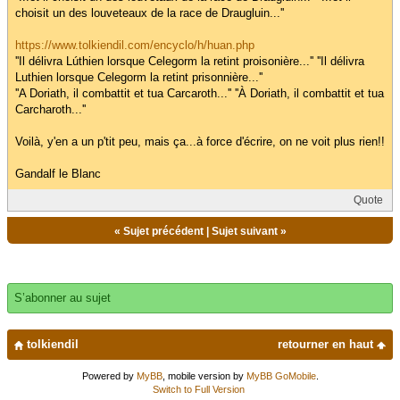
choisit un des louveteaux de la race de Draugluin...''
https://www.tolkiendil.com/encyclo/h/huan.php
''Il délivra Lúthien lorsque Celegorm la retint proisonière...'' ''Il délivra
Luthien lorsque Celegorm la retint prisonnière...''
''A Doriath, il combattit et tua Carcaroth...'' ''À Doriath, il combattit et tua
Carcharoth...''
Voilà, y'en a un p'tit peu, mais ça...à force d'écrire, on ne voit plus rien!!
Gandalf le Blanc
Quote
«
Sujet précédent
|
Sujet suivant
»
S’abonner au sujet
tolkiendil
retourner en haut
Powered by
MyBB
, mobile version by
MyBB GoMobile
.
Switch to Full Version