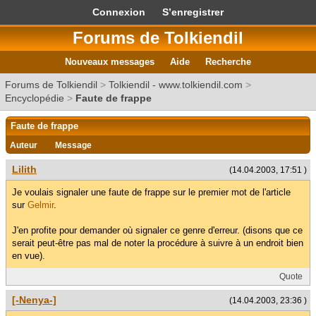
Connexion
S’enregistrer
Forums de Tolkiendil
Nouveaux messages
Aide
Recherche
Forums de Tolkiendil
>
Tolkiendil - www.tolkiendil.com
>
Encyclopédie
>
Faute de frappe
Faute de frappe
Auteur
Message
Lilith
(14.04.2003, 17:51 )
Je voulais signaler une faute de frappe sur le premier mot de l'article
sur
Gelmir
.
J'en profite pour demander où signaler ce genre d'erreur. (disons que ce
serait peut-être pas mal de noter la procédure à suivre à un endroit bien
en vue).
Quote
[-Nenya-]
(14.04.2003, 23:36 )