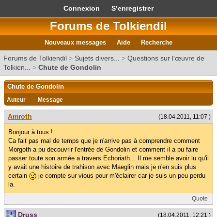
Connexion
S’enregistrer
Forums de Tolkiendil
Nouveaux messages
Aide
Recherche
Forums de Tolkiendil
>
Sujets divers...
>
Questions sur l'œuvre de
Tolkien...
>
Chute de Gondolin
Chute de Gondolin
Auteur
Message
Amroth
(18.04.2011, 11:07 )
Bonjour à tous !
Ca fait pas mal de temps que je n'arrive pas à comprendre comment
Morgoth a pu decouvrir l'entrée de Gondolin et comment il a pu faire
passer toute son armée a travers Echoriath... Il me semble avoir lu qu'il
y avait une histoire de trahison avec Maeglin mais je n'en suis plus
certain
je compte sur vious pour m'éclairer car je suis un peu perdu
la.
Quote
Druss
(18.04.2011, 12:21 )