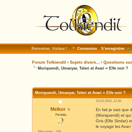
Bienvenue, Visiteur !
Connexion
S’enregistrer
Forum Tolkiendil
›
Sujets divers...
›
Questions sur 
Moriquendi, Umanyar, Teleri et Avari = Elfe noir ?
Moyenne : 0 (0 vote(s))
1
2
3
4
5
Moriquendi, Umanyar, Teleri et Avari = Elfe noir ?
10.03.2003, 12:30
Melkor
En fait je sais que 
Perelda
(Moriquendi) et qu
Gris (Elfe Sindar) 
le voyage les Avari.
Messages : 149