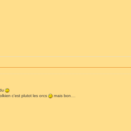
ndu
olkien c'est plutot les orcs
mais bon....