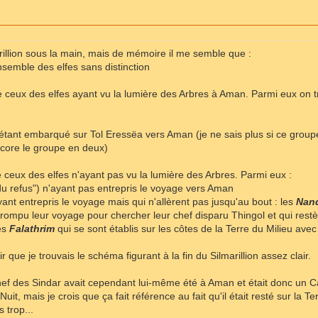
arillion sous la main, mais de mémoire il me semble que :
nsemble des elfes sans distinction
 ceux des elfes ayant vu la lumière des Arbres à Aman. Parmi eux on t
'étant embarqué sur Tol Eressëa vers Aman (je ne sais plus si ce groupe p
ncore le groupe en deux)
ceux des elfes n'ayant pas vu la lumière des Arbres. Parmi eux :
u refus") n'ayant pas entrepris le voyage vers Aman
yant entrepris le voyage mais qui n'allèrent pas jusqu'au bout : les
Nan
rrompu leur voyage pour chercher leur chef disparu Thingol et qui restèr
les
Falathrim
qui se sont établis sur les côtes de la Terre du Milieu avec
 que je trouvais le schéma figurant à la fin du Silmarillion assez clair.
ef des Sindar avait cependant lui-même été à Aman et était donc un Ca
 Nuit, mais je crois que ça fait référence au fait qu'il était resté sur la T
s trop...