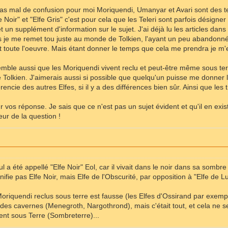
pas mal de confusion pour moi Moriquendi, Umanyar et Avari sont des t
fe Noir" et "Elfe Gris" c'est pour cela que les Teleri sont parfois désig
t un supplément d'information sur le sujet. J'ai déjà lu les articles dans 
 je me remet tou juste au monde de Tolkien, l'ayant un peu abandonné il
t toute l'oeuvre. Mais étant donner le temps que cela me prendra je m'
emble aussi que les Moriquendi vivent reclu et peut-être même sous ter
Tolkien. J'aimerais aussi si possible que quelqu'un puisse me donner le
férencie des autres Elfes, si il y a des différences bien sûr. Ainsi que les 
 vos réponse. Je sais que ce n'est pas un sujet évident et qu'il en exi
eur de la question !
l a été appellé "Elfe Noir" Eol, car il vivait dans le noir dans sa sombre 
nifie pas Elfe Noir, mais Elfe de l'Obscurité, par opposition à "Elfe de 
Moriquendi reclus sous terre est fausse (les Elfes d'Ossirand par exemple
 des cavernes (Menegroth, Nargothrond), mais c'était tout, et cela ne s
vent sous Terre (Sombreterre)...