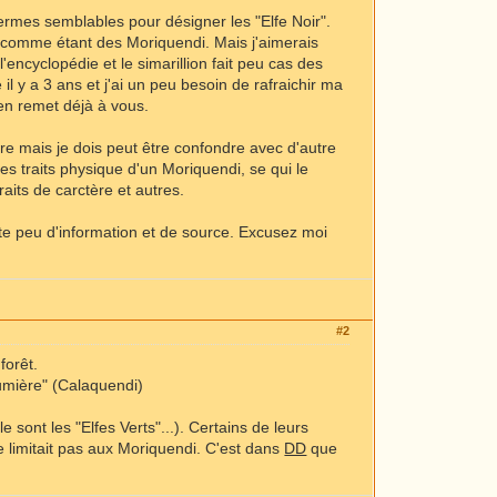
ermes semblables pour désigner les "Elfe Noir".
ner comme étant des Moriquendi. Mais j'aimerais
l'encyclopédie et le simarillion fait peu cas des
 y a 3 ans et j'ai un peu besoin de rafraichir ma
en remet déjà à vous.
re mais je dois peut être confondre avec d'autre
s traits physique d'un Moriquendi, se qui le
traits de carctère et autres.
ste peu d'information et de source. Excusez moi
#2
forêt.
Lumière" (Calaquendi)
 sont les "Elfes Verts"...). Certains de leurs
e limitait pas aux Moriquendi. C'est dans
DD
que