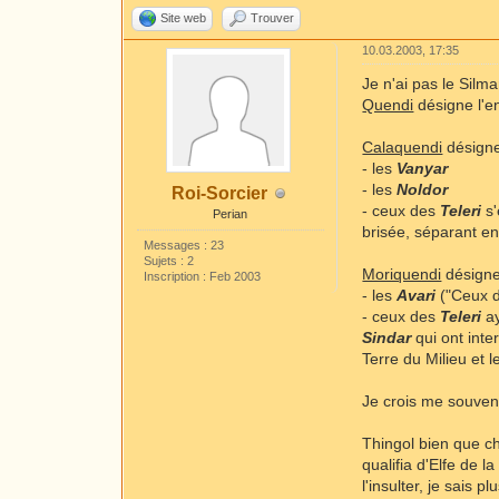
Site web
Trouver
10.03.2003, 17:35
Je n'ai pas le Silm
Quendi
désigne l'e
Calaquendi
désigne
- les
Vanyar
- les
Noldor
Roi-Sorcier
- ceux des
Teleri
s
Perian
brisée, séparant e
Messages : 23
Sujets : 2
Moriquendi
désigne 
Inscription : Feb 2003
- les
Avari
("Ceux d
- ceux des
Teleri
a
Sindar
qui ont inte
Terre du Milieu et 
Je crois me souvenir
Thingol bien que ch
qualifia d'Elfe de la
l'insulter, je sais plu