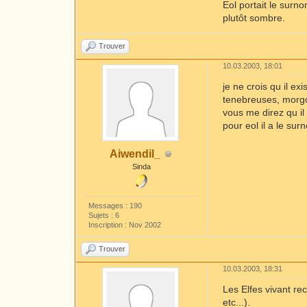
Eol portait le surn
plutôt sombre.
Trouver
10.03.2003, 18:01
je ne crois qu il ex
tenebreuses, morgo
vous me direz qu il
pour eol il a le su
Aiwendil_
Sinda
Messages : 190
Sujets : 6
Inscription : Nov 2002
Trouver
10.03.2003, 18:31
Les Elfes vivant re
etc...).