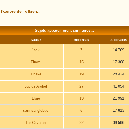
l'œuvre de Tolkien...
Sujets apparemment similaires…
Auteur
Réponses
Affichages
Jack
7
14 769
Finwë
15
17 360
Tinakë
19
28 424
Lucius Arobel
27
41 054
Elsie
13
21 991
sam sanglebuc
6
17 813
Tar-Ciryatan
22
39 596