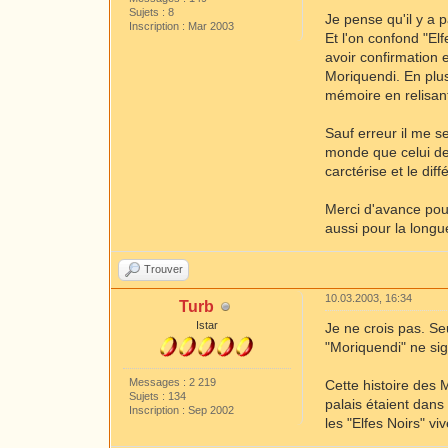
Sujets : 8
Je pense qu'il y a 
Inscription : Mar 2003
Et l'on confond "El
avoir confirmation e
Moriquendi. En plus
mémoire en relisan
Sauf erreur il me s
monde que celui de 
carctérise et le dif
Merci d'avance pour
aussi pour la longu
Trouver
10.03.2003, 16:34
Turb
Istar
Je ne crois pas. Seu
"Moriquendi" ne sig
Messages : 2 219
Cette histoire des 
Sujets : 134
palais étaient dans
Inscription : Sep 2002
les "Elfes Noirs" vi