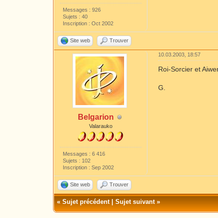
Messages : 926
Sujets : 40
Inscription : Oct 2002
Site web
Trouver
10.03.2003, 18:57
Roi-Sorcier et Aiwen
G.
Belgarion
Valarauko
Messages : 6 416
Sujets : 102
Inscription : Sep 2002
Site web
Trouver
«
Sujet précédent
|
Sujet suivant
»