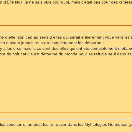
om d'Elfe Noir, je ne sais plus pourquoi, mais c'était pas pour des critè
iste d elfe noir, cad au sens d elfes qui serait entierement voue vers le
th n ayant jamais reussi a completement les detourne !
 y a les orcs mais la ce sont des elfes qui ont ete completement metamo
rnom de noir car il s est detourne du monde pour se refugie seul dans sa 
clus sous terre, on peut les retrouver dans les Mythologies Nordiques (av