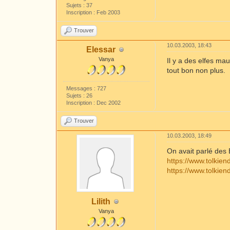
Sujets : 37
Inscription : Feb 2003
Trouver
10.03.2003, 18:43
Elessar
Vanya
Il y a des elfes ma
tout bon non plus.
Messages : 727
Sujets : 26
Inscription : Dec 2002
Trouver
10.03.2003, 18:49
On avait parlé des 
https://www.tolkien
https://www.tolkien
Lilith
Vanya