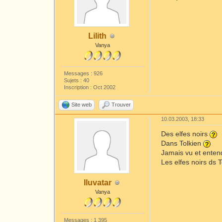
Lilith
Vanya
Messages : 926
Sujets : 40
Inscription : Oct 2002
Site web
Trouver
10.03.2003, 18:33
Des elfes noirs
Dans Tolkien
Jamais vu et ente
Les elfes noirs ds T
Iluvatar
Vanya
Messages : 1 395