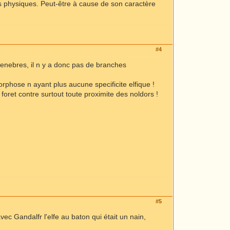
res physiques. Peut-être à cause de son caractère
#4
s tenebres, il n y a donc pas de branches
rphose n ayant plus aucune specificite elfique !
foret contre surtout toute proximite des noldors !
#5
ec Gandalfr l'elfe au baton qui était un nain,