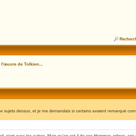
Recherc
l'œuvre de Tolkien...
 de sujets dessus, et je me demandais si certains avaient remarqué com
Ted, riant avec les autres. Mais qu'en est-il de ces Hommes-arbres, ce