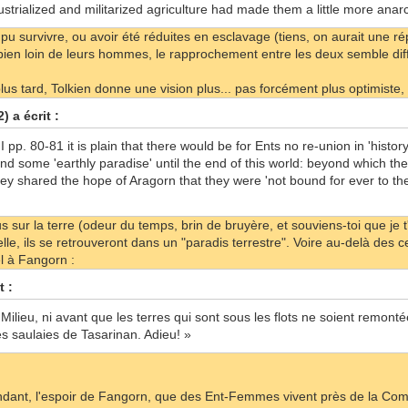
strialized and militarized agriculture had made them a little more anarc
u survivre, ou avoir été réduites en esclavage (tiens, on aurait une r
ien loin de leurs hommes, le rapprochement entre les deux semble diffi
s tard, Tolkien donne une vision plus... pas forcément plus optimiste,
) a écrit :
. II pp. 80-81 it is plain that there would be for Ents no re-union in 'hist
ind some 'earthly paradise' until the end of this world: beyond which th
 shared the hope of Aragorn that they were 'not bound for ever to the
lus sur la terre (odeur du temps, brin de bruyère, et souviens-toi que je
lle, ils se retrouveront dans un "paradis terrestre". Voire au-delà des 
l à Fangorn :
t :
Milieu, ni avant que les terres qui sont sous les flots ne soient remon
s saulaies de Tasarinan. Adieu! »
endant, l'espoir de Fangorn, que des Ent-Femmes vivent près de la Com