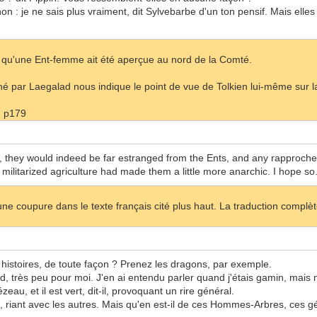
non : je ne sais plus vraiment, dit Sylvebarbe d'un ton pensif. Mais ell
é qu'une Ent-femme ait été aperçue au nord de la Comté.
né par Laegalad nous indique le point de vue de Tolkien lui-même sur la 
, p179
o, they would indeed be far estranged from the Ents, and any rapprochem
 militarized agriculture had made them a little more anarchic. I hope so.
 une coupure dans le texte français cité plus haut. La traduction complèt
 histoires, de toute façon ? Prenez les dragons, par exemple.
d, très peu pour moi. J'en ai entendu parler quand j'étais gamin, mais mai
eau, et il est vert, dit-il, provoquant un rire général.
, riant avec les autres. Mais qu'en est-il de ces Hommes-Arbres, ces g