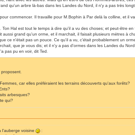
rand qu'un arbre là-bas dans les Landes du Nord, il n'y a pas très lon
our commencer. Il travaille pour M.Bophin à Par delà la colline, et il va
re. Ton Hal est tout le temps à dire qu'il a vu des choses; et peut-être en v
ait aussi grand qu'un orme, et il marchait, il faisait plusieurs mètres à 
 que ce n'était pas un pouce. Ce qu'il a vu, c'était probablement un orm
rchait, que je vous dis; et il n'y a pas d'ormes dans les Landes du Nord
n'a pas pu en voir, dit Ted.
e proposent.
Femmes, car elles préféraient les terrains découverts qu'aux forêts?
'Ents?
raits arbesques?
rte qui?
à l'auberge voisine
: