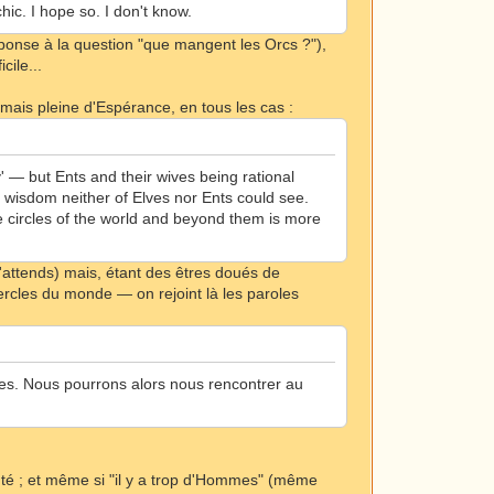
hic. I hope so. I don't know.
éponse à la question "que mangent les Orcs ?"),
cile...
 mais pleine d'Espérance, en tous les cas :
ory' — but Ents and their wives being rational
e wisdom neither of Elves nor Ents could see.
 circles of the world and beyond them is more
 t'attends) mais, étant des êtres doués de
cercles du monde — on rejoint là les paroles
tées. Nous pourrons alors nous rencontrer au
té ; et même si "il y a trop d'Hommes" (même