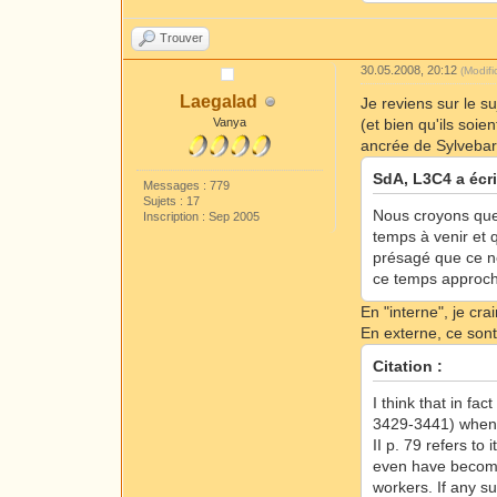
Trouver
30.05.2008, 20:12
(Modif
Laegalad
Je reviens sur le 
Vanya
(et bien qu'ils soi
ancrée de Sylvebar
SdA, L3C4 a écri
Messages : 779
Sujets : 17
Nous croyons que
Inscription : Sep 2005
temps à venir et 
présagé que ce ne
ce temps approch
En "interne", je cra
En externe, ce sont
Citation :
I think that in f
3429-3441) when S
II p. 79 refers to
even have become 
workers. If any s