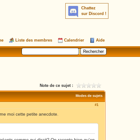
Chattez
sur Discord !
he
Liste des membres
Calendrier
Aide
Note de ce sujet :
Modes de sujets
#1
me moi cette petite anecdote.
s géants comme qui dirait? On raconte bien qu'on