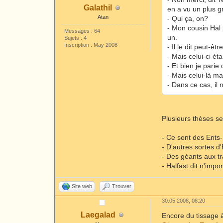
Galathil
en a vu un plus g
Atan
- Qui ça, on?
- Mon cousin Hal p
Messages : 64
un.
Sujets : 4
Inscription : May 2008
- Il le dit peut-êt
- Mais celui-ci ét
- Et bien je parie
- Mais celui-là ma
- Dans ce cas, il 
Plusieurs thèses s
- Ce sont des Ents-
- D'autres sortes d
- Des géants aux t
- Halfast dit n'impo
Site web
Trouver
30.05.2008, 08:20
Laegalad
Encore du tissage 