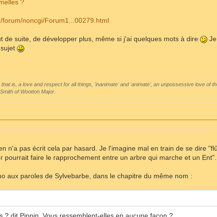
melles ?
om/forum/noncgi/Forum1...00279.html
ut de suite, de développer plus, même si j'ai quelques mots à dire
Je 
 sujet
 that is, a love and respect for all things, 'inanimate' and 'animate', an unpossessive love of th
Smith of Wootton Major
.
kien n'a pas écrit cela par hasard. Je l'imagine mal en train de se dire "fl
r pourrait faire le rapprochement entre un arbre qui marche et un Ent".
ho aux paroles de Sylvebarbe, dans le chapitre du même nom :
 ? dit Pippin. Vous ressemblent-elles en aucune façon ?