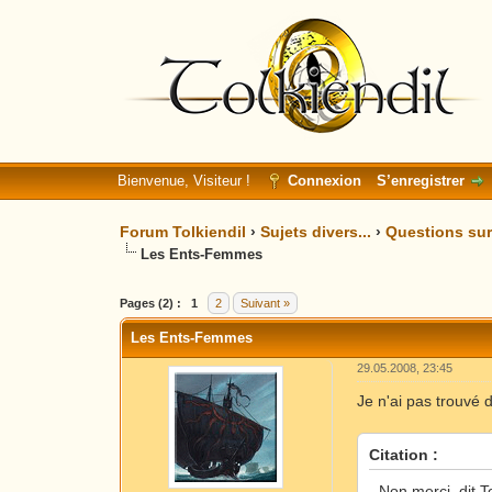
Bienvenue, Visiteur !
Connexion
S’enregistrer
Forum Tolkiendil
›
Sujets divers...
›
Questions sur 
Les Ents-Femmes
Moyenne : 0 (0 vote(s))
1
2
3
4
5
Pages (2) :
1
2
Suivant »
Les Ents-Femmes
29.05.2008, 23:45
Je n'ai pas trouvé
Citation :
- Non merci, dit 