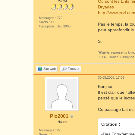
Vanya
Où sont les Ents fe
Dryades
http://www.jrrvf.c
Messages : 779
Sujets : 17
Pas le temps, là to
Inscription : Sep 2005
peut approfondir le
S.
"[Faerie] represents love:
J.R.R. Tolkien,
Essay on 
Site web
Trouver
30.05.2008, 17:09
Bonjour,
Il est clair que Tol
pensé que le lecteu
Ce passage fait éc
Pio2001
Nauco
Citation :
Messages : 27
-Des Ents-femmes
Sujets : 4