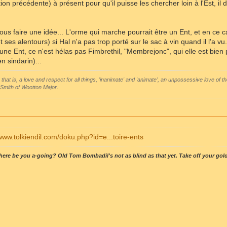
tion précédente) à présent pour qu'il puisse les chercher loin à l'Est, il
ous faire une idée... L'orme qui marche pourrait être un Ent, et en ce 
ses alentours) si Hal n'a pas trop porté sur le sac à vin quand il l'a vu.
 une Ent, ce n'est hélas pas Fimbrethil, "Membrejonc", qui elle est bien
n sindarin)...
 that is, a love and respect for all things, 'inanimate' and 'animate', an unpossessive love of th
Smith of Wootton Major
.
/www.tolkiendil.com/doku.php?id=e...toire-ents
ere be you a-going? Old Tom Bombadil's not as blind as that yet. Take off your golde