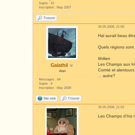
Sujets : 41
Inscription : May 2007
Trouver
30.05.2008, 21:00
Hal aurait beau êtr
Quels régions sont
Ithilien
Les Champs aux Ir
Galathil
Comté et alentours
Atan
... autre?
Messages : 64
Sujets : 4
Inscription : May 2008
Site web
Trouver
30.05.2008, 21:03
Les Champs d'Iris 