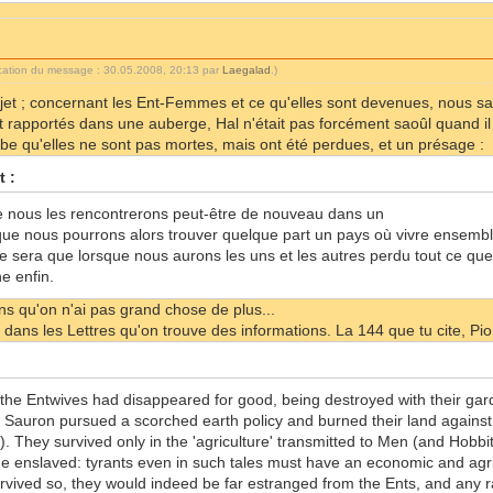
ication du message : 30.05.2008, 20:13 par
Laegalad
.)
sujet ; concernant les Ent-Femmes et ce qu'elles sont devenues, nous s
ent rapportés dans une auberge, Hal n'était pas forcément saoûl quand il
be qu'elles ne sont pas mortes, mais ont été perdues, et un présage :
t :
 nous les rencontrerons peut-être de nouveau dans un
que nous pourrons alors trouver quelque part un pays où vivre ensemble
 sera que lorsque nous aurons les uns et les autres perdu tout ce que 
e enfin.
ins qu'on n'ai pas grand chose de plus...
 dans les Lettres qu'on trouve des informations. La 144 que tu cite, Pio
act the Entwives had disappeared for good, being destroyed with their ga
auron pursued a scorched earth policy and burned their land against t
 it). They survived only in the 'agriculture' transmitted to Men (and Hob
enslaved: tyrants even in such tales must have an economic and agric
urvived so, they would indeed be far estranged from the Ents, and any 