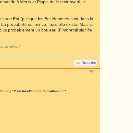
 demande à Merry et Pippin de le tenir averti, le
cas
une
Ent (puisque les Ent-Hommes sont dans la
 La probabilité est mince, mais elle existe. Mais si
 plus probablement un bouleau (Fimbrethil signifie
em as 'other'."
Répondre
#5
n ring! Your hand's more fair without it.
"