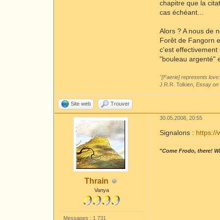
chapitre que la cita
cas échéant...
Alors ? A nous de n
Forêt de Fangorn et 
c'est effectivement
"bouleau argenté" e
"[Faerie] represents love:
J.R.R. Tolkien,
Essay on 
Site web
Trouver
30.05.2008, 20:55
Signalons :
https:/
"
Come Frodo, there! Wh
Thrain
Vanya
Messages : 1 731