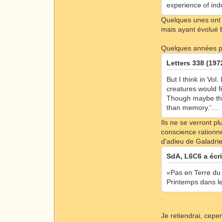
experience of indu
Quelques unes ont p
mais ayant évolué b
Quelques années plu
Letters 338 (1972
But I think in Vol
creatures would f
Though maybe they
than memory.'....
Ils ne se verront p
conscience rationne
d'adieu de Galadrie
SdA, L6C6 a écri
«Pas en Terre du 
Printemps dans le
.
Je retiendrai, cep