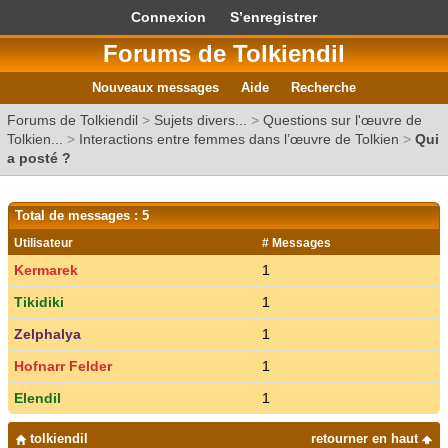
Connexion
S’enregistrer
Forums de Tolkiendil
Nouveaux messages
Aide
Recherche
Forums de Tolkiendil
>
Sujets divers...
>
Questions sur l'œuvre de
Tolkien...
>
Interactions entre femmes dans l’œuvre de Tolkien
>
Qui
a posté ?
Total de messages : 5
Utilisateur
# Messages
Kermarek
1
Tikidiki
1
Zelphalya
1
Hofnarr Felder
1
Elendil
1
tolkiendil
retourner en haut