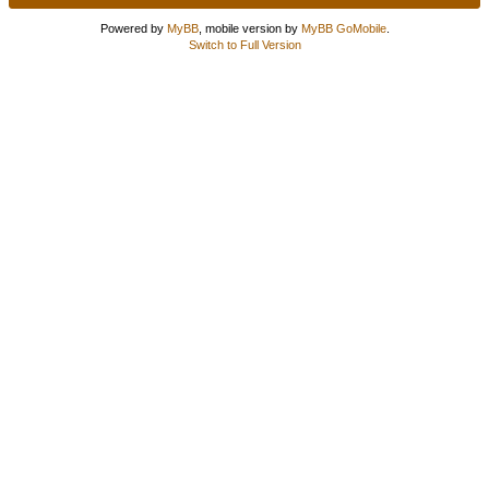
Powered by
MyBB
, mobile version by
MyBB GoMobile
.
Switch to Full Version