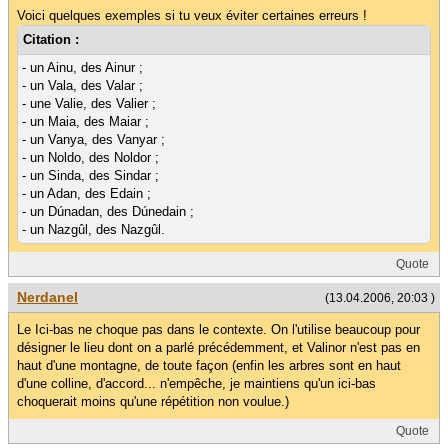
Voici quelques exemples si tu veux éviter certaines erreurs !
Citation :
- un Ainu, des Ainur ;
- un Vala, des Valar ;
- une Valie, des Valier ;
- un Maia, des Maiar ;
- un Vanya, des Vanyar ;
- un Noldo, des Noldor ;
- un Sinda, des Sindar ;
- un Adan, des Edain ;
- un Dúnadan, des Dúnedain ;
- un Nazgûl, des Nazgûl.
Quote
Nerdanel
(13.04.2006, 20:03 )
Le Ici-bas ne choque pas dans le contexte. On l'utilise beaucoup pour
désigner le lieu dont on a parlé précédemment, et Valinor n'est pas en
haut d'une montagne, de toute façon (enfin les arbres sont en haut
d'une colline, d'accord... n'empêche, je maintiens qu'un ici-bas
choquerait moins qu'une répétition non voulue.)
Quote