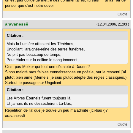
on est pas obligé de mettre des commentaires, tu sais ^^ tu as l'air de
penser que c'est notre devoir
Quote
aravanessë
(12.04.2006, 21:03 )
Citation :
Mais la Lumière attiraient les Ténèbres,
Ungoliant l'araignée-reine des terres funèbres,
Ne prit pas beaucoup de temps,
Pour étaler sur la colline le sang innocent,
C'est pas Melkor qui fout une décaloté à Daurin ?
Sinon malgré mes faibles connaissances en poésie, sur le ressenti j'ai
plutôt bien aimé (Même si je suis plutôt adepte des règles classiques.).
Surtout le passage sur Ungoliant.
Citation :
Les Arbres Eternels furent toujours là,
Et jamais ils ne desséchèrent Là-Bas,
Répétition de 'là' que je trouve un peu maladroite (Ici-bas?)?.
aravanessë
Quote