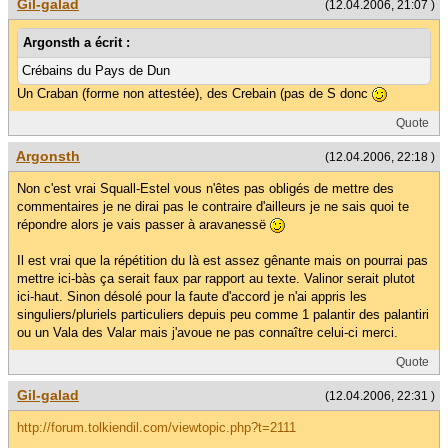
Gil-galad
(12.04.2006, 21:07 )
Argonsth a écrit :
Crébains du Pays de Dun
Un Craban (forme non attestée), des Crebain (pas de S donc
Quote
Argonsth
(12.04.2006, 22:18 )
Non c'est vrai Squall-Estel vous n'êtes pas obligés de mettre des
commentaires je ne dirai pas le contraire d'ailleurs je ne sais quoi te
répondre alors je vais passer à aravanessë
Il est vrai que la répétition du là est assez gênante mais on pourrai pas
mettre ici-bàs ça serait faux par rapport au texte. Valinor serait plutot
ici-haut. Sinon désolé pour la faute d'accord je n'ai appris les
singuliers/pluriels particuliers depuis peu comme 1 palantir des palantiri
ou un Vala des Valar mais j'avoue ne pas connaître celui-ci merci.
Quote
Gil-galad
(12.04.2006, 22:31 )
http://forum.tolkiendil.com/viewtopic.php?t=2111