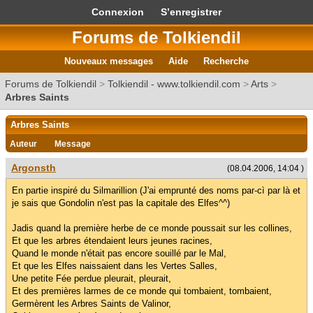
Connexion
S’enregistrer
Forums de Tolkiendil
Nouveaux messages
Aide
Recherche
Forums de Tolkiendil
>
Tolkiendil - www.tolkiendil.com
>
Arts
>
Arbres Saints
Arbres Saints
Auteur
Message
Argonsth
(08.04.2006, 14:04 )
En partie inspiré du Silmarillion (J'ai emprunté des noms par-cì par là et
je sais que Gondolin n'est pas la capitale des Elfes^^)
Jadis quand la première herbe de ce monde poussait sur les collines,
Et que les arbres étendaient leurs jeunes racines,
Quand le monde n'était pas encore souillé par le Mal,
Et que les Elfes naissaient dans les Vertes Salles,
Une petite Fée perdue pleurait, pleurait,
Et des premières larmes de ce monde qui tombaient, tombaient,
Germèrent les Arbres Saints de Valinor,