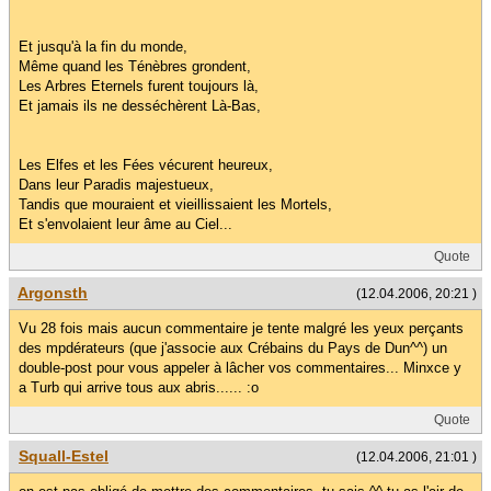
Et jusqu'à la fin du monde,
Même quand les Ténèbres grondent,
Les Arbres Eternels furent toujours là,
Et jamais ils ne desséchèrent Là-Bas,
Les Elfes et les Fées vécurent heureux,
Dans leur Paradis majestueux,
Tandis que mouraient et vieillissaient les Mortels,
Et s'envolaient leur âme au Ciel...
Quote
Argonsth
(12.04.2006, 20:21 )
Vu 28 fois mais aucun commentaire je tente malgré les yeux perçants
des mpdérateurs (que j'associe aux Crébains du Pays de Dun^^) un
double-post pour vous appeler à lâcher vos commentaires... Minxce y
a Turb qui arrive tous aux abris...... :o
Quote
Squall-Estel
(12.04.2006, 21:01 )