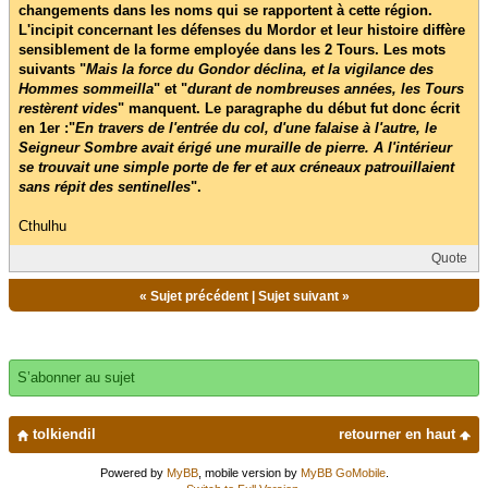
changements dans les noms qui se rapportent à cette région.
L'incipit concernant les défenses du Mordor et leur histoire diffère
sensiblement de la forme employée dans les 2 Tours. Les mots
suivants "
Mais la force du Gondor déclina, et la vigilance des
Hommes sommeilla
" et "
durant de nombreuses années, les Tours
restèrent vides
" manquent. Le paragraphe du début fut donc écrit
en 1er :"
En travers de l'entrée du col, d'une falaise à l'autre, le
Seigneur Sombre avait érigé une muraille de pierre. A l'intérieur
se trouvait une simple porte de fer et aux créneaux patrouillaient
sans répit des sentinelles
".
Cthulhu
Quote
«
Sujet précédent
|
Sujet suivant
»
S’abonner au sujet
tolkiendil
retourner en haut
Powered by
MyBB
, mobile version by
MyBB GoMobile
.