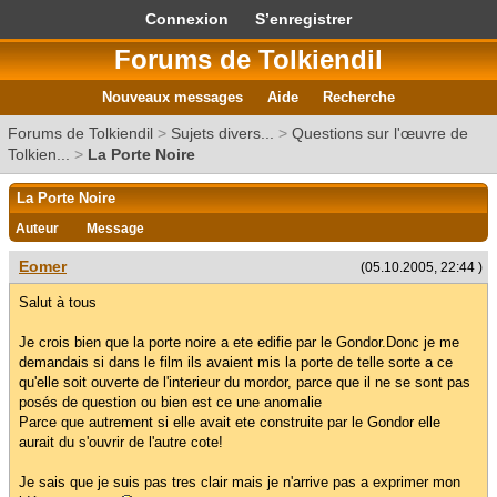
Connexion
S’enregistrer
Forums de Tolkiendil
Nouveaux messages
Aide
Recherche
Forums de Tolkiendil
>
Sujets divers...
>
Questions sur l'œuvre de
Tolkien...
>
La Porte Noire
La Porte Noire
Auteur
Message
Eomer
(05.10.2005, 22:44 )
Salut à tous
Je crois bien que la porte noire a ete edifie par le Gondor.Donc je me
demandais si dans le film ils avaient mis la porte de telle sorte a ce
qu'elle soit ouverte de l'interieur du mordor, parce que il ne se sont pas
posés de question ou bien est ce une anomalie
Parce que autrement si elle avait ete construite par le Gondor elle
aurait du s'ouvrir de l'autre cote!
Je sais que je suis pas tres clair mais je n'arrive pas a exprimer mon