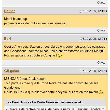
Quote
Eomer
(06.10.2005, 12:15 )
Merci beaucoup
je prends note de tout ce que vous avez dit
Quote
Eorl
(06.10.2005, 12:24 )
Quoi qu'il en soit, Sauron et ses sbires ont corrompu tous les ouvrages
des Gondoriens, comme Minas Ithil a été transformé en Minas Morgul,
tout en gardant la structure d'origine !
Quote
Gil-galad
(06.10.2005, 12:42 )
ISENGAR à tout à fait raison.
Tout porte à croire que la Porte Noire n'a pas été construite par les
Gondoriens...
D'ailleurs il n'y a qu'à aller voir notre encyclo, qui est en ma faveur
Les Deux Tours - La Porte Noire est fermée a écrit :
Au travers de l'entrée du pas, de paroi à paroi, le Seigneur Ténébreux