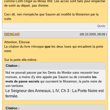
comme Cirith Ungol ou Minas Ithil. Les accés sont faits pour empécher
de sortir au départ, pas d'entrer.
Ceci dit, rien n'empèche que Sauron ait modifié la Morannon par la
suite.
Quote
ISENGAR
(06.10.2005, 08:09 )
Attention, Elessar.
La citation du livre n'évoque
que
les deux tours qui encadrent la porte
noire.
Sur la porte elle-même :
Citation :
Nul ne pouvait passer par les Dents du Mordor sans ressentir leur
morsure, a moins d'y etre appele par Sauron ou de connaitre
les
mots de passe secrets
qui ouvraient le Morannon, la porte noire de
son territoire.
Le Seigneur des Anneaux, L IV, Ch 3 : La Porte Noire est
fermée.
Citation :