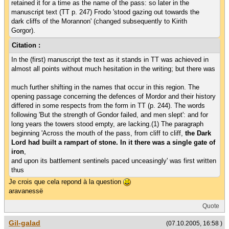
retained it for a time as the name of the pass: so later in the
manuscript text (TT p. 247) Frodo 'stood gazing out towards the
dark cliffs of the Morannon' (changed subsequently to Kirith
Gorgor).
Citation :
In the (first) manuscript the text as it stands in TT was achieved in
almost all points without much hesitation in the writing; but there was
much further shifting in the names that occur in this region. The
opening passage concerning the defences of Mordor and their history
differed in some respects from the form in TT (p. 244). The words
following 'But the strength of Gondor failed, and men slept': and for
long years the towers stood empty, are lacking.(1) The paragraph
beginning 'Across the mouth of the pass, from cliff to cliff,
the Dark
Lord had built a rampart of stone. In it there was a single gate of
iron
,
and upon its battlement sentinels paced unceasingly' was first written
thus
Je crois que cela repond à la question
aravanessë
Quote
Gil-galad
(07.10.2005, 16:58 )