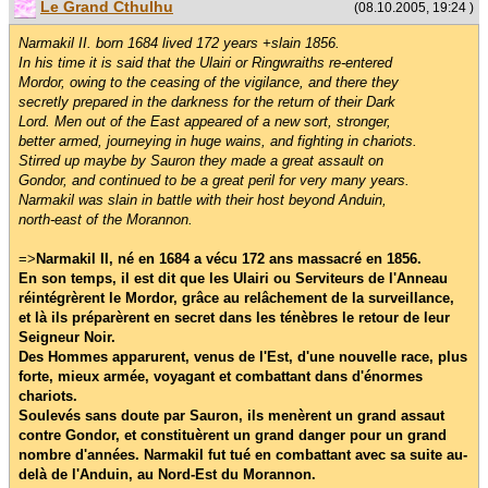
Le Grand Cthulhu
(08.10.2005, 19:24 )
Narmakil II. born 1684 lived 172 years +slain 1856.
In his time it is said that the Ulairi or Ringwraiths re-entered
Mordor, owing to the ceasing of the vigilance, and there they
secretly prepared in the darkness for the return of their Dark
Lord. Men out of the East appeared of a new sort, stronger,
better armed, journeying in huge wains, and fighting in chariots.
Stirred up maybe by Sauron they made a great assault on
Gondor, and continued to be a great peril for very many years.
Narmakil was slain in battle with their host beyond Anduin,
north-east of the Morannon.
=>
Narmakil II, né en 1684 a vécu 172 ans massacré en 1856.
En son temps, il est dit que les Ulairi ou Serviteurs de l'Anneau
réintégrèrent le Mordor, grâce au relâchement de la surveillance,
et là ils préparèrent en secret dans les ténèbres le retour de leur
Seigneur Noir.
Des Hommes apparurent, venus de l'Est, d'une nouvelle race, plus
forte, mieux armée, voyagant et combattant dans d'énormes
chariots.
Soulevés sans doute par Sauron, ils menèrent un grand assaut
contre Gondor, et constituèrent un grand danger pour un grand
nombre d'années. Narmakil fut tué en combattant avec sa suite au-
delà de l'Anduin, au Nord-Est du Morannon.