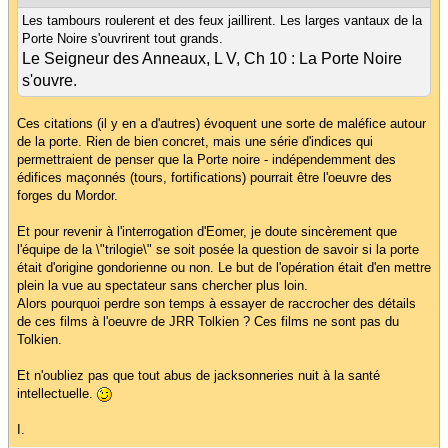
Les tambours roulerent et des feux jaillirent. Les larges vantaux de la
Porte Noire s'ouvrirent tout grands.
Le Seigneur des Anneaux, L V, Ch 10 : La Porte Noire
s'ouvre.
Ces citations (il y en a d'autres) évoquent une sorte de maléfice autour
de la porte. Rien de bien concret, mais une série d'indices qui
permettraient de penser que la Porte noire - indépendemment des
édifices maçonnés (tours, fortifications) pourrait être l'oeuvre des
forges du Mordor.
Et pour revenir à l'interrogation d'Eomer, je doute sincèrement que
l'équipe de la \"trilogie\" se soit posée la question de savoir si la porte
était d'origine gondorienne ou non. Le but de l'opération était d'en mettre
plein la vue au spectateur sans chercher plus loin.
Alors pourquoi perdre son temps à essayer de raccrocher des détails
de ces films à l'oeuvre de JRR Tolkien ? Ces films ne sont pas du
Tolkien.
Et n'oubliez pas que tout abus de jacksonneries nuit à la santé
intellectuelle.
I.