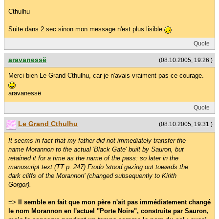
Cthulhu
Suite dans 2 sec sinon mon message n'est plus lisible
Quote
aravanessë
(08.10.2005, 19:26 )
Merci bien Le Grand Cthulhu, car je n'avais vraiment pas ce courage.
aravanessë
Quote
Le Grand Cthulhu
(08.10.2005, 19:31 )
It seems in fact that my father did not immediately transfer the
name Morannon to the actual 'Black Gate' built by Sauron, but
retained it for a time as the name of the pass: so later in the
manuscript text (TT p. 247) Frodo 'stood gazing out towards the
dark cliffs of the Morannon' (changed subsequently to Kirith
Gorgor).
=>
Il semble en fait que mon père n'ait pas immédiatement changé
le nom Morannon en l'actuel "Porte Noire", construite par Sauron,