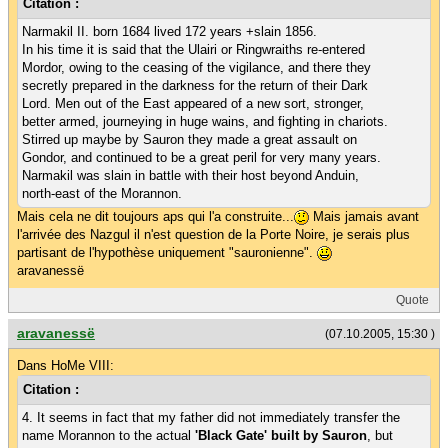
Citation :
Narmakil II. born 1684 lived 172 years +slain 1856.
In his time it is said that the Ulairi or Ringwraiths re-entered
Mordor, owing to the ceasing of the vigilance, and there they
secretly prepared in the darkness for the return of their Dark
Lord. Men out of the East appeared of a new sort, stronger,
better armed, journeying in huge wains, and fighting in chariots.
Stirred up maybe by Sauron they made a great assault on
Gondor, and continued to be a great peril for very many years.
Narmakil was slain in battle with their host beyond Anduin,
north-east of the Morannon.
Mais cela ne dit toujours aps qui l'a construite...
Mais jamais avant
l'arrivée des Nazgul il n'est question de la Porte Noire, je serais plus
partisant de l'hypothèse uniquement "sauronienne".
aravanessë
Quote
aravanessë
(07.10.2005, 15:30 )
Dans HoMe VIII:
Citation :
4. It seems in fact that my father did not immediately transfer the
name Morannon to the actual
'Black Gate' built by Sauron
, but