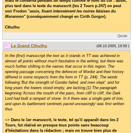
mais le conserva pendant un temps comme le nom du col : aussi,
plus tard dans le texte du manuscrit (les 2 Tours p.247) on peut
voir Frodon "
assis, fixant intensément les noires falaises du
Morannon
" (conséquemment changé en Cirith Gorgor).
Cthulhu
Quote
Le Grand Cthulhu
(08.10.2005, 19:59 )
In the (first) manuscript the text as it stands in TT was achieved in
almost all points without much hesitation in the writing; but there was
much further shifting in the names that occur in this region. The
opening passage concerning the defences of Mordor and their history
differed in some respects from the form in TT (p. 244). The words
following 'But the strength of Gondor failed, and men slept': and for
long years the towers stood empty, are lacking.(1) The paragraph
beginning 'Across the mouth of the pass, from cliff to cliff, the Dark
Lord had built a rampart of stone. In it there was a single gate of iron,
and upon its battlement sentinels paced unceasingly' was first written
thus
=>
Dans le 1er manuscrit, le texte, tel qu'il apparaît dans les 2
Tours, fut réalisé en presque tous points sans beaucoup
d'hésitations dans la rédaction ; mais on trouve bien plus de