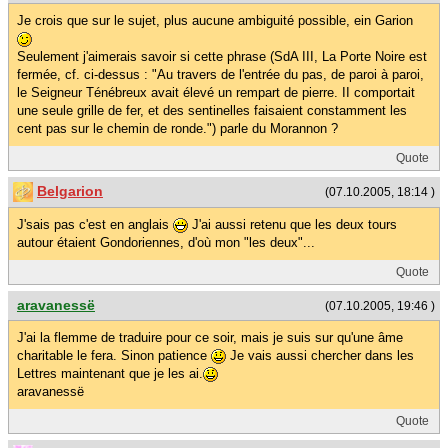
Je crois que sur le sujet, plus aucune ambiguité possible, ein Garion
Seulement j'aimerais savoir si cette phrase (SdA III, La Porte Noire est
fermée, cf. ci-dessus : "Au travers de l'entrée du pas, de paroi à paroi,
le Seigneur Ténébreux avait élevé un rempart de pierre. II comportait
une seule grille de fer, et des sentinelles faisaient constamment les
cent pas sur le chemin de ronde.") parle du Morannon ?
Quote
Belgarion
(07.10.2005, 18:14 )
J'sais pas c'est en anglais
J'ai aussi retenu que les deux tours
autour étaient Gondoriennes, d'où mon "les deux"...
Quote
aravanessë
(07.10.2005, 19:46 )
J'ai la flemme de traduire pour ce soir, mais je suis sur qu'une âme
charitable le fera. Sinon patience
Je vais aussi chercher dans les
Lettres maintenant que je les ai.
aravanessë
Quote