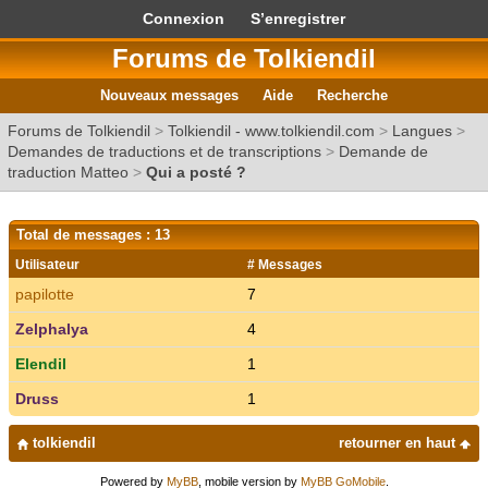
Connexion
S’enregistrer
Forums de Tolkiendil
Nouveaux messages
Aide
Recherche
Forums de Tolkiendil
>
Tolkiendil - www.tolkiendil.com
>
Langues
>
Demandes de traductions et de transcriptions
>
Demande de
traduction Matteo
>
Qui a posté ?
Total de messages : 13
Utilisateur
# Messages
papilotte
7
Zelphalya
4
Elendil
1
Druss
1
tolkiendil
retourner en haut
Powered by
MyBB
, mobile version by
MyBB GoMobile
.