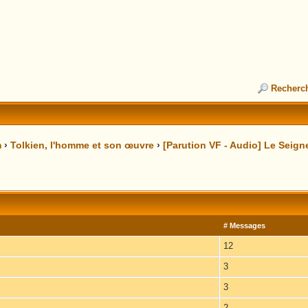
Recherc
m
›
Tolkien, l'homme et son œuvre
›
[Parution VF - Audio] Le Seig
# Messages
12
3
3
2