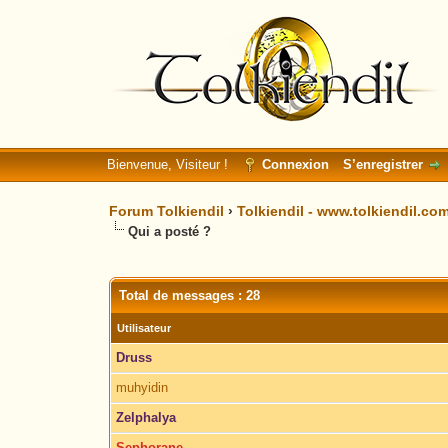
Bienvenue, Visiteur !
Connexion
S’enregistrer
Forum Tolkiendil
›
Tolkiendil - www.tolkiendil.co
Qui a posté ?
Total de messages : 28
Utilisateur
Druss
muhyidin
Zelphalya
Sephorane