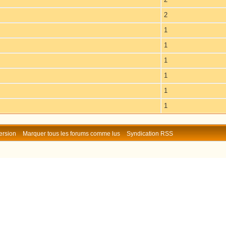
2
1
1
1
1
1
1
ersion
Marquer tous les forums comme lus
Syndication RSS