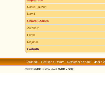
Daniel Lauzon
Narsil
Chiara Cadrich
Aikanáro
Elloth
Majddar
Forfirith
Tolkiendil
L’équipe du forum
Retourner en haut
Mobile V
Moteur
MyBB
, © 2002-2026
MyBB Group
.