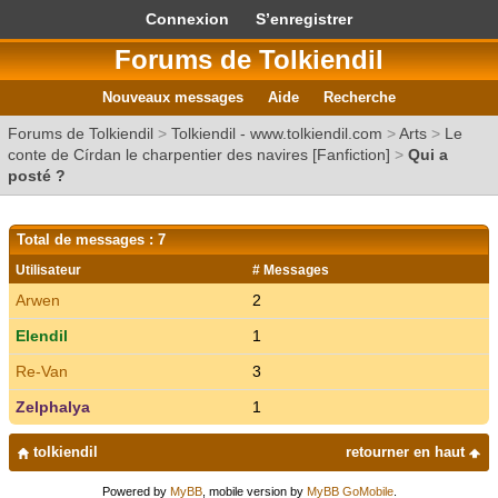
Connexion
S’enregistrer
Forums de Tolkiendil
Nouveaux messages
Aide
Recherche
Forums de Tolkiendil
>
Tolkiendil - www.tolkiendil.com
>
Arts
>
Le
conte de Círdan le charpentier des navires [Fanfiction]
>
Qui a
posté ?
Total de messages : 7
Utilisateur
# Messages
Arwen
2
Elendil
1
Re-Van
3
Zelphalya
1
tolkiendil
retourner en haut
Powered by
MyBB
, mobile version by
MyBB GoMobile
.