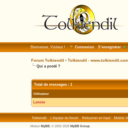
Bienvenue, Visiteur !
Connexion
S’enregistrer
Forum Tolkiendil
›
Tolkiendil - www.tolkiendil.co
Qui a posté ?
Total de messages : 1
Utilisateur
Lennie
Tolkiendil
L’équipe du forum
Retourner en haut
Mobile V
Moteur
MyBB
, © 2002-2026
MyBB Group
.