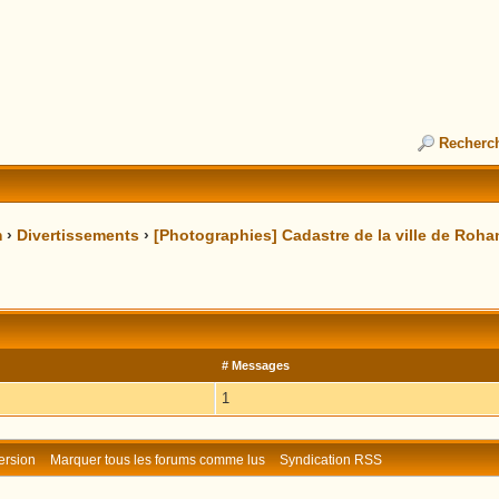
Recherc
m
›
Divertissements
›
[Photographies] Cadastre de la ville de Rohan
# Messages
1
ersion
Marquer tous les forums comme lus
Syndication RSS