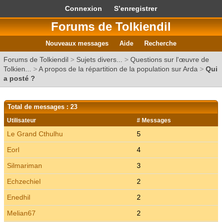
Connexion
S’enregistrer
Forums de Tolkiendil
Nouveaux messages
Aide
Recherche
Forums de Tolkiendil
>
Sujets divers...
>
Questions sur l'œuvre de
Tolkien...
>
A propos de la répartition de la population sur Arda
>
Qui
a posté ?
Total de messages : 23
Utilisateur
# Messages
Le Grand Cthulhu
5
Eorl
4
Silmariman
3
Echzechiel
2
Enedhil
2
Melian67
2