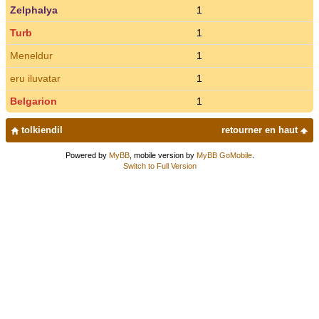
Zelphalya
1
Turb
1
Meneldur
1
eru iluvatar
1
Belgarion
1
tolkiendil
retourner en haut
Powered by
MyBB
, mobile version by
MyBB GoMobile
.
Switch to Full Version