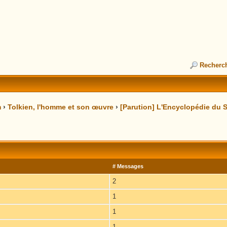
Recherc
m
›
Tolkien, l'homme et son œuvre
›
[Parution] L'Encyclopédie du
# Messages
2
1
1
1