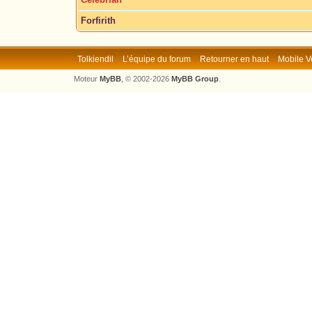
Forfirith
Tolkiendil
L’équipe du forum
Retourner en haut
Mobile V
Moteur
MyBB
, © 2002-2026
MyBB Group
.