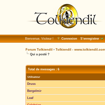
Bienvenue, Visiteur !
Connexion
S’enregistrer
Forum Tolkiendil
›
Tolkiendil - www.tolkiendil.co
Qui a posté ?
Total de messages : 6
Utilisateur
Druss
Bergelmir
Leaf
Celebrian