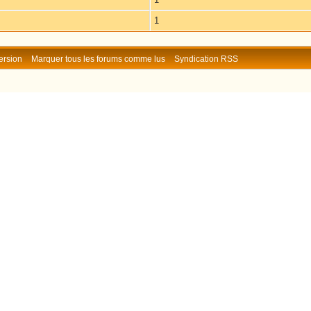
1
ersion
Marquer tous les forums comme lus
Syndication RSS