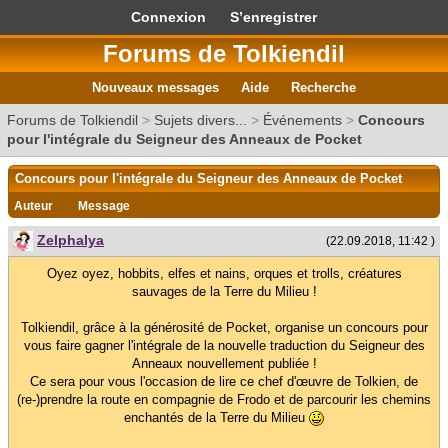
Connexion
S’enregistrer
Forums de Tolkiendil
Nouveaux messages
Aide
Recherche
Forums de Tolkiendil
>
Sujets divers...
>
Événements
>
Concours
pour l'intégrale du Seigneur des Anneaux de Pocket
Concours pour l'intégrale du Seigneur des Anneaux de Pocket
Auteur
Message
Zelphalya
(22.09.2018, 11:42 )
Oyez oyez, hobbits, elfes et nains, orques et trolls, créatures
sauvages de la Terre du Milieu !
Tolkiendil, grâce à la générosité de Pocket, organise un concours pour
vous faire gagner l'intégrale de la nouvelle traduction du Seigneur des
Anneaux nouvellement publiée !
Ce sera pour vous l'occasion de lire ce chef d'œuvre de Tolkien, de
(re-)prendre la route en compagnie de Frodo et de parcourir les chemins
enchantés de la Terre du Milieu