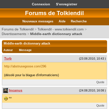
Connexion
S’enregistrer
Forums de Tolkiendil
Nouveaux messages
Aide
Recherche
Forums de Tolkiendil
>
Tolkiendil - www.tolkiendil.com
>
Divertissements
>
Middle-earth dictionnary attack
Middle-earth dictionnary attack
Auteur
Message
Turb
(23.08.2010, 10:43 )
http://abstrusegoose.com/296
(désolé pour la blague d'informaticiens)
Quote
Incanus
(24.08.2010, 16:08 )
^^
Quote